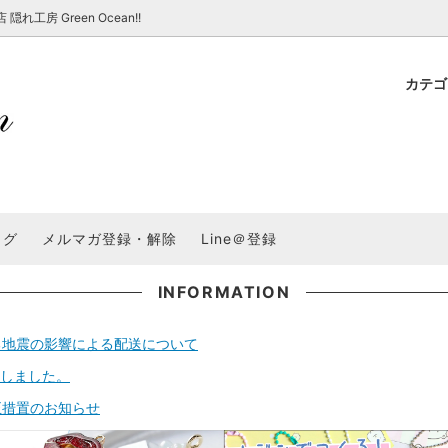
房 Green Ocean!!
カテ
新 新商品★
ョップでのお買い物 注意事項
★7/17更新 新商品★
GreenOcean各店舗の特徴
パラコード
スタートセット・レ
新 新商品★
・注意事項など - 一覧
★6/19更新 新商品★
2025謎福袋「わくわくコンテスト
表
新 新商品★
2026福袋のレフィル売り場
UVライト・道具
シリコン型・モール
集
教えて！レジン液の選び方
ログ
メルマガ登録・解除
Line＠登録
Dレジン液】まさるシリーズ
GreenOceanオリジナルシリーズ♪
クラフト特集
GreenOceanの新たな取り組み
品
★こだわりレジン道具特集★
封入・デコパーツ・シール
ラメ・ホログラム
について
INFORMATION
コ土台
高品質メッキパーツ
福袋「わくわくコンテスト」結果発
＼予告／超改良！まさるの涙 ver.
る地震の影響による配送について
特集★
基本基礎パーツ
★大きな穴のビーズ＆グッズ特集
アクセサリー基礎パ
ートしました。
＃ラッピング
チャーム
空枠・フレーム
正措置のお知らせ
に買う？
＃自分でモールドつくりたい
ーモールド用フィルム
＃鉱石ストーンモールド