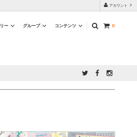
アカウント
ゴリー
グループ
コンテンツ
0
★7/9更新 新商品★
GreenOcean公式の仲間たち
ジンセット
福袋・ガチャ・謎
」結果発
★6/9更新 新商品★
親子でレジン♪クラフト特集
全商品を一気に見る!!
ド
ホイップデコ・粘土
Any giftについて
PADICO
｜保護猫活動
母の日特集
爆盛パック ★お得なまとめ買い特集★
ドライフラワー・押し花
★クリスマスプレゼント特集★
03！！！
チョコレートシリーズ 対応一覧
★
ーツ
★ミニ文字モールド特集★
ヘア基礎パーツ
＃プレゼントにおすすめ
ミール皿・デコ土台
＃推し活
＃レジン液をさらさらにしたい