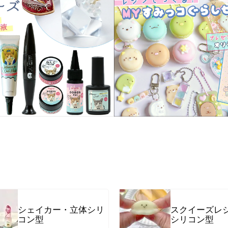
服飾パーツ
ビーズ・パール
袋のレフィル売り場
2024福袋のレフィル売り場
★ミニチュアの世界特集★
訳ありアウトレット
在庫限り・廃盤予定
★
★閉じ込めて楽しむ！かわいいパ
ぐらし立体シールセット★
★レジンでつくるMYすみっコぐら
★
シェイカー・立体シリ
スクイーズレ
コン型
シリコン型