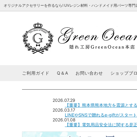
オリジナルアクセサリーを作るなら! UVレジン材料・ハンドメイド用パーツ専門店 隠れ工
★8/3更新 新商品★
■本店で買うとこんないいこと■
★7/24更
Ｑ＆Ａ/シ
2026謎福袋
★7/3更新 新商品★
コンテスト結果発表 - 一覧
★6/24更
福袋 作品例
★6/3更新 新商品★
★5/25更
レジン液・着色剤・オイル
カラリー大辞典
シール帳特
ご利用ガイド
Q＆A
お問い合わせ
ショップブ
★今これが買い！イチオシアイテム★
【UV-LE
パラコードクラフト特集
スクイーズ
★Resin Club（レジンクラブ）★
送料無料商
着色パウダー
初心者さんも楽しくハンドメイド♪特集
おすすめデ
ふにゃふにゃ動く、謎の生き物を作ってみ
2026謎
2026.07.29
た。
表
【重要】熊本県熊本地方を震源とす
★スクイーズ特集★
ストーン・ビジュー
★スイーツ
2026.03.17
LINEやSNSで贈れるe-giftがスタ
★猫モールド＆パーツ特集★
＃お急ぎ便
2026.01.08
キーホルダー基礎パーツ
【重要】電気用品安全法に関する是
＃レジン液迷ったらコレ！
＃初心者な
＃文字・数字モールド
＃シェイカ