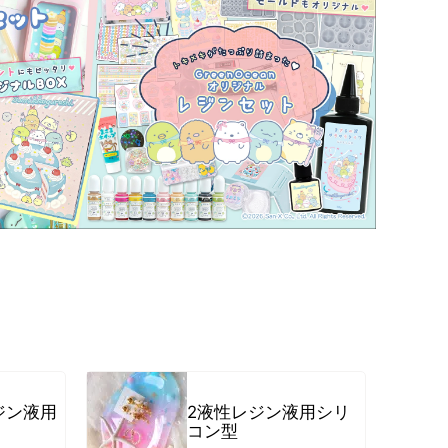
その他・雑貨
2024夏の福袋のレフィル売り場
★プレミアムシールシリーズ★
ラッピング・サービス
ーツ特集★
キャンディバッグの素の説明書
しセット
立体シール
ジン液用
2液性レジン液用シリ
コン型