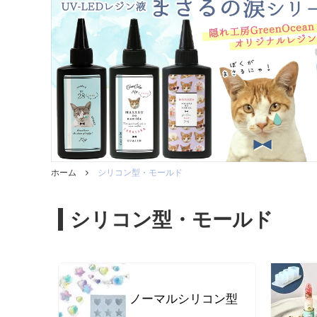
ガラスドーム・ペン・他
＃つくってみたい！
2023福
2025福袋のレフィル売り場
季節の特集
販売用資材・背景紙
★手作りドロップシール特集★
★しろたん
★ゆうパケ送料無料★1000円均一
★すみっコ
ホーム
シリコン型・モールド
シリコン型・モールド
ノーマルシリコン型