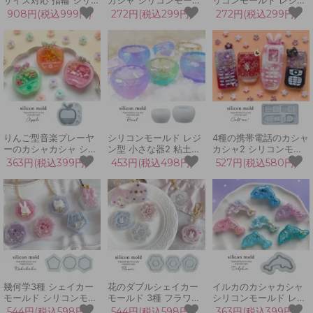
ンモールド レジン型 セ
ド シェイカーモールド
型 UVレジン LEDレジ
908円(税込999円)
272円(税込299円)
272円(税込299円)
ット オリジナルリング
シャカシャカ レジン型
ン ラウンド サークル
アクセサリー 宝石 ジュ
クリスマス 飴 アメ キ
カプセル シェイカーモ
エル 手芸 キッズ 女児
ャンデー お菓子 キーホ
ールド 3D 手芸 カシャ
UVレジン
ルダー LED UVレジン
カシャ中身が動く
手芸
りんご型音楽プレーヤ
シリコンモールド レジ
4種の携帯電話のカシャ
ーのカシャカシャ シリ
ン型 小さな器2 粘土型
カシャ2 シリコンモー
コンモールド シェイカ
小物入れ 小皿 UVレジ
ルド ガラケー シェイカ
363円(税込399円)
453円(税込498円)
527円(税込580円)
ーモールド レジン型
ン LEDレジン お皿 ボ
ーモールド レジン型
MP3 音楽 手芸 UVレジ
ウル インテリア 手芸
UVレジン ハート レト
ン アップル 果物 くだ
クラフト 3Dモールド
ロ 3D 手芸 カシャカシ
もの 3D シャカシャカ
豆皿
ャ中身が動く はーと
クリスマス
幾何学3種 シェイカー
花のダブルシェイカー
イルカのカシャカシャ
モールド シリコンモー
モールド 3種 フラワー
シリコンモールド レジ
ルド レジン型 UVレジ
植物 レジン型 UVレジ
ン型 UVレジン シェイ
544円(税込598円)
544円(税込598円)
363円(税込399円)