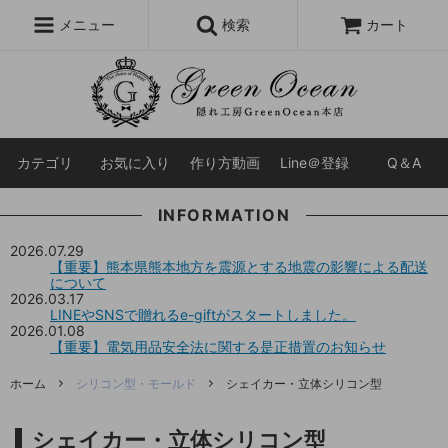
レジン液
まさるの涙
レジンセット
ドロップシール
メニュー
検索
カート
シリコンモールド
盛り専レジン
カテゴリ
お気に入り
作り方動画
Line＠登録
Q＆A
INFORMATION
2026.07.29
【重要】熊本県熊本地方を震源とする地震の影響による配送
について
2026.03.17
LINEやSNSで贈れるe-giftがスタートしました。
2026.01.08
【重要】電気用品安全法に関する是正措置のお知らせ
ホーム
シリコン型・モールド
シェイカー・立体シリコン型
シェイカー・立体シリコン型