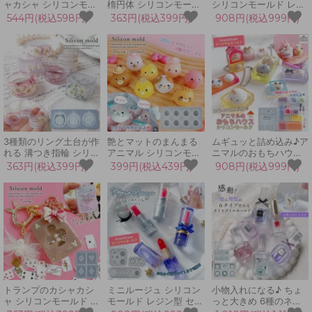
ャカシャ シリコンモー
楕円体 シリコンモール
シリコンモールド レジ
ルド L 推し活 シェイカ
ド レジン型 セット 球
ン型 セットうさぎ くま
544円(税込598円)
363円(税込399円)
908円(税込999円)
ーモールド シャカシャ
体 楕円形 碁石形 丸 玉
ねこ ミニチュアスイー
カ レジン型 スター 大
珠 お菓子 アクセサリー
ツ アクセサリー キーホ
UVレジン 手芸
立体 3d LED UVレジン
ルダー デコパーツ 立体
GreenOceanオリジナ
手芸 ハロウィン
UVレジン 手芸 クラフ
ル♪
ト
3種類のリング土台が作
艶とマットのまんまる
ムギュッと詰め込み♪ア
れる 溝つき指輪 シリコ
アニマル シリコンモー
ニマルのおもちハウス
ンモールド レジン型 セ
ルド レジン型 セット
シリコンモールド レジ
363円(税込399円)
399円(税込439円)
908円(税込999円)
ット デコ土台 キッズ
猫 ねこ クマ 熊 ヒヨコ
ン型 お家 箱 ケース ボ
女の子 アクセサリー 立
鳥 ブタ 丸い キーホル
ックス UVレジン クラ
体 3d UVレジン LEDレ
ダー つや消し 鏡面 立
フト GreenOceanオリ
ジン 手芸 クラフト
体 3d UVレジン クラフ
ジナル♪
ト
トランプのカシャカシ
ミニルージュ シリコン
小物入れになる♪ ちょ
ャ シリコンモールド シ
モールド レジン型 セッ
っと大きめ 6種のネイ