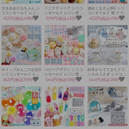
大きめあひるちゃん シ
ミニテディベア シリコ
連結くまさんBIG シリ
リコンモールド レジン
ンモールド レジン型 ク
コンモールド 熊 クマ
型 銭湯 お風呂 おもち
マ 熊 スイーツ チョコ
動物 アニマル 積む ブ
453円(税込498円)
399円(税込439円)
453円(税込498円)
ゃ 縁日 鳥 アヒル キー
アクセサリー キーホル
ロック 立体 3D レジン
ホルダー 大きい 立体
ダー デコパーツ 立体
型 キーホルダー デコパ
3d UVレジン LEDレジ
3d スクイーズ クラフ
ーツ スクイーズレジン
ン 手芸 クラフト
ト
UVレジン LED
ホイップわんこのお顔2
ベビーアザラシ シリコ
絵本からでてきたクラ
シリコンモールド レジ
ンモールド レジン型 ぷ
シカルうさぎ シリコン
ン型 犬 動物 アニマル
っくり 子供 赤ちゃん
モールド レジン型 立体
363円(税込399円)
544円(税込598円)
544円(税込598円)
アクセサリー キーホル
あざらし ゴマフアザラ
3d 動物 兎 アニマル ア
ダー デコパーツ UVレ
シ 海 アニマル 動物 キ
クセサリー キーホルダ
ジン LEDレジン 手芸
ーホルダー 立体 3d UV
ー ナチュラル アンティ
クラフト
レジン
ーク風 UVレジン クラ
フト