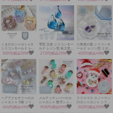
ン 手芸 5角形 6角形 8
ン シェイカーモールド
カーモールド 海 マリン
角形 ペンタゴン ヘキサ
3D 手芸 動く カシャカ
夏 いるか 動物 sea 3D
ゴン オクタゴン 動く
シャ中身が動く
手芸 ドルフィン カシャ
3D カシャカシャ お守
カシャ中身が動く
り
くまのカシャカシャ3
雫型 立体 シリコンモー
八角形の皿 シリコンモ
シリコンモールド レジ
ルド レジン型 粘土型
ールド レジン型 エポキ
ン型 UVレジン シェイ
UVレジン LEDレジン
シ樹脂 2液性レジン 立
363円(税込399円)
272円(税込299円)
453円(税込498円)
カーモールド 熊 クマ
ドロップ しずく 涙 手
体 3Dモールド トレイ
テディベア アニマル 動
芸 クラフト 3Dモール
プレート 器 お椀 お皿
物 手芸 3D カシャカシ
ド
小物入れ ボウル 8角形
ャ中身が動く
UVレジン 手芸 クラフ
ト
ヘアアクセサリーのカ
メルティナンバーのカ
クリスマス スノーマン
シャカシャ 5種 シリコ
シャカシャ 数字シェイ
のカシャカシャ シリコ
ンモールド シャカシャ
カー シリコンモールド
ンモールド シェイカー
454円(税込499円)
908円(税込999円)
363円(税込399円)
カ レジン型 UVレジン
レジン型 UVレジン シ
モールド シャカシャカ