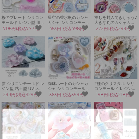
桜のプレート シリコン
星空の香水瓶のカシャ
推しを封入できちゃう♪
モールド レジン型 皿型
カシャ シリコンモール
大きな丸のカシャカシ
さくら サクラ 花 フラ
ド シェイカーモールド
ャ シリコンモールド シ
706円(税込777円)
453円(税込498円)
272円(税込299円)
ワー お皿 小物入れ UV
シャカシャカ レジン型
ェイカーモールド シャ
レジン LEDレジン 手芸
小瓶 ファンタジー ボト
カシャカ レジン型 大き
クラフト
ル キーホルダー UVレ
い 円形 ラウンド サー
ジン 手芸 クラフト
クル 推し活 UVレジン
雲 シリコンモールド レ
肉球ハートのカシャカ
2種のクリスタル シリ
ジン型 粘土型 UVレジ
シャ シリコンモールド
コンモールド レジン型
ン LEDレジン 手芸 ク
シェイカーモールド 猫
アクセサリー ヘアアク
299円(税込329円)
363円(税込399円)
198円(税込218円)
ラフト 3Dモールド ア
犬 アニマル 動物 シャ
セ ピアス ヘアピン 石
ロマストーン くも 空
カシャカ レジン型 キー
宝石 ジュエリー 立体
ホルダー UVレジン
3d UVレジン LEDレジ
LEDレジン 手芸 クラフ
ン 手芸 クラフト
ト