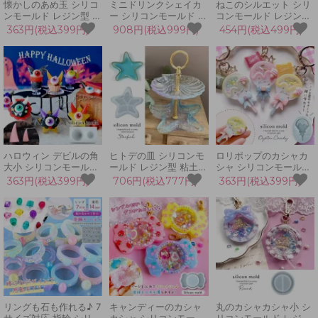
懐かしのあめ玉 シリコ
ミニドリンクシェイカ
ねこのシルエット シリ
ンモールド レジン型 飴
ー シリコンモールド カ
コンモールド レジン型
ざらめ玉 駄菓子 スイー
シャカシャ シャカシャ
猫 ネコ 動物 アニマル
363円(税込399円)
908円(税込999円)
454円(税込499円)
ツ 球体 丸 アクセサリ
カ レジン型 飲み物 お
ペット キーホルダー デ
ー キーホルダー デコパ
酒 ジュース カクテル
コパーツ UVレジン
ーツ 立体 3d UVレジン
キーホルダー
LEDレジン 手芸 クラフ
LED 手芸 クラフト
GreenOceanオリジナ
ト
ル♪
ハロウィン デビルの角
ヒトデの皿 シリコンモ
ロリポップのカシャカ
大小 シリコンモールド
ールド レジン型 粘土型
シャ シリコンモールド
レジン型 悪魔 鬼 オニ
皿型 マリン 海 ハワイ
シェイカーモールド シ
363円(税込399円)
706円(税込777円)
363円(税込399円)
ツノ コスプレ デコパー
プレート 小物入れ UV
ャカシャカ レジン型 棒
ツ キーホルダー 立体
レジン LEDレジン 手芸
付き チョコ キャンディ
3d UVレジン LEDレジ
クラフト 3Dモールド
ー 飴 あめ キーホルダ
ン 手芸 クラフト
エポキシ樹脂
ー LED UVレジン 手芸
リングも石も作れる♪ 7
キャンディーのカシャ
丸のカシャカシャ小 シ
サイズ対応 指輪 シリコ
カシャ シリコンモール
リコンモールド レジン