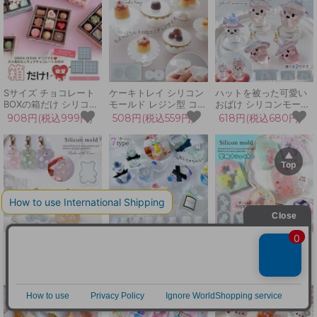
LED 手芸 クラフト
UVレジン 手芸 クラフ
立体 3d UVレジン クラ
ト
フト
Sサイズ チョコレート
ケーキトレイ シリコン
ハットを被った可愛い
BOXの箱だけ シリコン
モールド レジン型 コン
おばけ シリコンモール
モールド 3個 セット 作
ポート皿 高台皿 食器
ド レジン型 セット オ
908円(税込999円)
508円(税込559円)
618円(税込680円)
家の欲望 ボックス チョ
高台付き 脚付き デザー
バケ ゴースト 猫耳付き
コモールド 対応 UVレ
ト皿 レトロ ミニチュア
魔女帽子 アクセサリー
ジン GreenOceanオリ
スイーツ ディスプレイ
キーホルダー ハロウィ
ジナル♪
UVレジン 手芸 クラフ
ン 立体 3d ネコ
ト
くまのカシャカシャ シ
中身が入る栓付き小瓶
型抜きシェイカー カシ
リコンモールド シェイ
シリコンモールド レジ
ャカシャ シリコンモー
カーモールド シャカシ
ン型 セット キャップ
ルド レジン型 星 スタ
363円(税込399円)
299円(税込329円)
363円(税込399円)
ャカ レジン型 熊 テデ
蓋 香水瓶 空洞 ミニチ
ー さくら 桜 蝶 バタフ
ィベア クマ 大きい ア
ュア ボトル インテリア
ライ お守り キーホルダ
クセサリー キーホルダ
雑貨 立体 3d UVレジン
ー UVレジン LED クラ
ー UVレジン 手芸 クラ
クラフト
フト