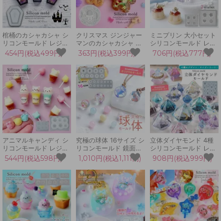
棺桶のカシャカシャ シ
クリスマス ジンジャー
ミニプリン 大小セット
リコンモールド レジン
マンのカシャカシャ シ
シリコンモールド レジ
型 UVレジン シェイカ
リコンモールド シェイ
ン型 ゼリー カヌレ ス
454円(税込499円)
363円(税込399円)
706円(税込777円)
ーモールド ハロウィン
カーモールド シャカシ
イーツ 食品サンプル ハ
十字架 棺 棺おけ 柩 ゴ
ャカ レジン 型 セット
ート アクセサリー 立体
シック 地雷系 ゴスロリ
Xmas オーナメント ク
3d ミニチュア UVレジ
ドラキュラ 手芸 クラフ
ッキー 人形 デコパーツ
ン LED 手芸 クラフト
ト
UV
アニマルキャンディ シ
究極の球体 16サイズ シ
立体ダイヤモンド 4種
リコンモールド レジン
リコンモールド 鏡面仕
シリコンモールド レジ
型 セット 3Dラテアー
上げ レジン型 セット
ン型 宝石 ダイヤ 鉱石
544円(税込598円)
1,010円(税込1,111円)
908円(税込999円)
ト うさぎ くま ねこ ア
ペア ボール 丸 アクセ
アクセサリーパーツ デ
クセサリー キーホルダ
サリー 立体 3d UVレジ
コパーツ UVレジン 手
ー デコパーツ 立体 UV
ン クラフト
芸 クラフト
レジン LED 手芸 クラ
GreenOceanオリジナ
GreenOceanオリジナ
フト
ル♪
ル♪