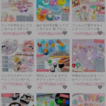
ル♪
リングが作れるシリコ
あひるの浮き輪 シリコ
フィルムで蓋するキャ
ンモールド 2サイズセ
ンモールド 鳥 アヒル
ンディパッケージ風シ
ット レジン型 セット
スワンボート おまる お
ェイカー シリコンモー
363円(税込399円)
453円(税込498円)
1,164円(税込1,280円)
円 指輪 シンプル 定番
もちゃ 動物 アニマル
ルド ブリスターパッケ
サイズ展開 ピンキー ア
ミニチュア キーホルダ
ージ シャカシャカ レジ
クセサリー シェイカー
ー チャーム UVレジン
ン型 ミニチュア
平成女児 UVレジン ク
LED 手芸 クラフト
GreenOceanオリジナ
ラフト
ル♪
ミニブリスターパッケ
163さんコラボ カチカ
中身が入れられる！バ
ージ シリコンモールド
チクリッカー シリコン
ルーン シリコンモール
キーホルダー ブリスタ
モールド パーツ付き セ
ド ストロー付き レジン
1,073円(税込1,180
1,527円(税込1,680
1,164円(税込1,280円)
ーパック ミニチュア 3
ット キーボード キーホ
型 セット 風船 スティ
円)
円)
マス 2マス たまご型 ハ
ルダー フィジェットト
ックバルーン 推し活
ート型 お弁当
イ UVレジン 手作り
UVレジン クラフト
GreenOceanオリジナ
GreenOceanオリジナ
ル♪
ル♪