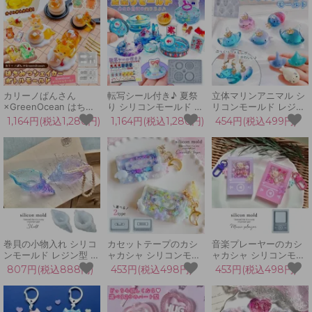
ホルダー UVレジン
ブタ パンダ トラ 犬 キ
UVレジン
LED
ーホルダー 3d UVレジ
GreenOceanオリジナ
ン
ル♪
カリーノぱんさん
転写シール付き♪ 夏祭
立体マリンアニマル シ
×GreenOcean はちみ
り シリコンモールド レ
リコンモールド レジン
つシェイカーボトル シ
ジン型 縁日 夏まつり
型 アザラシ クジラ マ
1,164円(税込1,280円)
1,164円(税込1,280円)
454円(税込499円)
リコンモールド カシャ
夜店 屋台 金魚すくい
ンタ エイ ウミウシ 鯨
カシャ くま 熊 コラボ
ミニチュア 立体 3d UV
水族館 海の生き物 海洋
立体 GreenOceanオリ
レジン GreenOceanオ
生物 夏 キーホルダー
ジナル♪
リジナル♪
3d UVレジン 手芸
巻貝の小物入れ シリコ
カセットテープのカシ
音楽プレーヤーのカシ
ンモールド レジン型 粘
ャカシャ シリコンモー
ャカシャ シリコンモー
土型 シェル マリン 海
ルド シェイカーモール
ルド レジン型 MP3 UV
807円(税込888円)
453円(税込498円)
453円(税込498円)
ハワイ 皿 UVレジン
ド シャカシャカ レジン
レジン LEDレジン シェ
LEDレジン 手芸 クラフ
型 キーホルダー 昭和
イカーモールド 3D 手
ト 3Dモールド エポキ
レトロ 音楽 LED UVレ
芸 カシャカシャ中身が
シ樹脂
ジン クラフト
動く