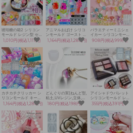
琥珀糖の箱2 シリコン
アニマルおばけ シリコ
バラエティーミニシェ
モールド レジン型 セッ
ンモールド ゴースト ミ
イカー シリコンモール
ト ボックス パッケージ
ニおばけ デコパーツ 顔
ド カシャカシャ シャカ
1,010円(税込1,111円)
1,164円(税込1,280円)
908円(税込999円)
ケース カン付き シェイ
パーツ ハロウィン キー
シャカ レジン型 鍵 ハ
カー キーホルダー UV
ホルダー UVレジン ク
ート 星 推し活 カンパ
レジン クラフト
ラフト 立体 3d
ーツ UVレジン
GreenOceanオリジナ
GreenOceanオリジナ
GreenOceanオリジナ
ル♪
ル♪
ル♪
カチカチクリッカー シ
どんぐりの実[ねんど型,
アイシャドウパレット
リコンモールド キーキ
粘土,UVレジン,立体,ド
シリコンモールド レジ
ャップ 土台 キーボード
ングリ,オータム,秋,木
ン型 セット コスメ 化
1,164円(税込1,280円)
180円(税込198円)
355円(税込391円)
スイッチ フィジェット
の実,手芸,植物,団栗]
粧 アクセサリー キーホ
トイ 手作り UVレジン
ルダー 立体 3d UVレジ
GreenOceanオリジナ
ン LEDレジン 手芸 ク
ル♪
ラフト