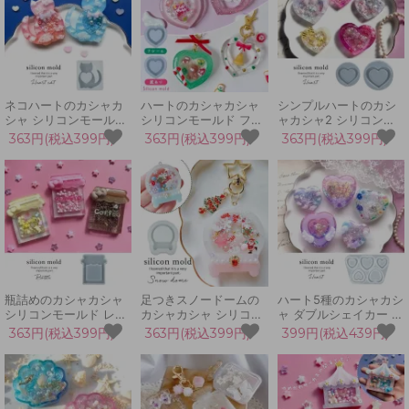
ネコハートのカシャカ
ハートのカシャカシャ
シンプルハートのカシ
シャ シリコンモールド
シリコンモールド フレ
ャカシャ2 シリコンモ
レジン型 猫 はーと ラ
ーム シェイカー シャカ
ールド レジン型 UVレ
363円(税込399円)
363円(税込399円)
363円(税込399円)
ブ UVレジン LEDレジ
シャカ レジン型 キーホ
ジン LEDレジン ラブ
ン カプセル シェイカー
ルダー チャーム 推し活
カプセル シェイカーモ
モールド 手芸 カシャカ
UVレジン LED 手芸 ク
ールド 3D 手芸 カシャ
シャ中身が動く
ラフト
カシャ中身が動く
瓶詰めのカシャカシャ
足つきスノードームの
ハート5種のカシャカシ
シリコンモールド レジ
カシャカシャ シリコン
ャ ダブルシェイカー シ
ン型 UVレジン LEDレ
モールド シェイカーモ
リコンモールド UVレ
363円(税込399円)
363円(税込399円)
399円(税込439円)
ジン 家 テント ボトル
ールド シャカシャカ レ
ジン ラブ LEDレジン
カプセル シェイカーモ
ジン型 クリスマス 丸
シェイカーモールド 3D
ールド 3D 手芸 カシャ
鉢 大きい キーホルダー
手芸 カシャカシャ中身
カシャ中身が動く
UVレジン LED 手芸 ク
が動く カプセル
ラフト