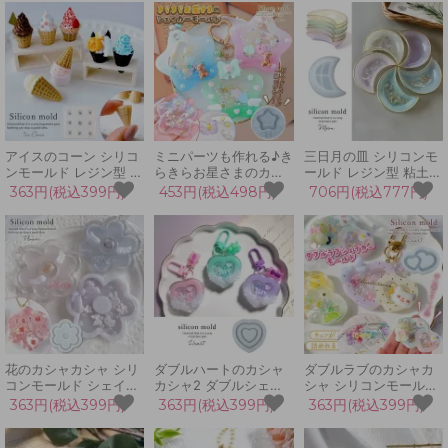
ボトル,3D,レジン,シェ
ホルダー デコパーツ 立
お菓子 カプセル ボトル
イカーモールド,手芸]
体 3d UVレジン LEDレ
3D レジン 手芸 クリス
ジン 手芸 クラフト
マス
アイスのコーン シリコ
ミニパーツも作れる♪き
三日月の皿 シリコンモ
ンモールド レジン型 ア
らきらお星さまのカシ
ールド レジン型 粘土型
イスクリーム ミニチュ
ャカシャ シリコンモー
小皿 プレート 小物入れ
363円(税込399円)
453円(税込498円)
706円(税込777円)
ア スイーツ デコパーツ
ルド シェイカーモール
ムーン 宇宙 コスモ UV
ハロウィン お菓子 立体
ド シャカシャカ レジン
レジン LEDレジン 手芸
3d UVレジン LEDレジ
型 スター キーホルダー
クラフト 3Dモールド
ン 手芸 クラフト
UVレジン 手芸 クラフ
ト
花のカシャカシャ シリ
ダブルハートのカシャ
ダブルラブのカシャカ
コンモールド シェイカ
カシャ2 ダブルシェイ
シャ シリコンモールド
ーモールド シャカシャ
カー シリコンモールド
シェイカーモールド シ
363円(税込399円)
363円(税込399円)
363円(税込399円)
カ レジン型 フラワー
レジン型 UVレジン
ャカシャカ レジン型 ダ
定番 大きい 推し活 名
LEDレジン ダブルフレ
ブルハート 親子ハート