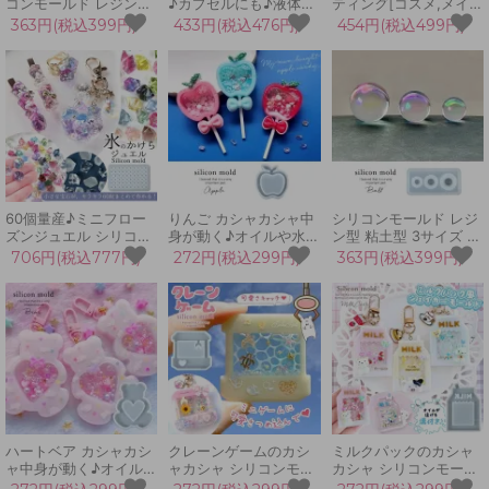
コンモールド レジン型
♪カプセルにも♪液体を
ティング[コスメ,メイ
ミニチュア 不思議の国
入れても♪[ほし,スタ
ク,レジン,手芸,化粧,3D
363円(税込399円)
433円(税込476円)
454円(税込499円)
のアリス お茶会 食器
ー,3Dモールド,レジン,
シリコン型]
アクセサリー 立体 3d
ハンドメイド,宇宙,星
UVレジン LEDレジン
座,ホシ,ハーバリウム,
手芸 クラフト
オイル,カシャカシャ]
60個量産♪ミニフロー
りんご カシャカシャ中
シリコンモールド レジ
ズンジュエル シリコン
身が動く♪オイルや水を
ン型 粘土型 3サイズ 球
モールド 鉱石 天然石
入れても♪[カプセル,フ
体 丸 玉 ボール ラウン
706円(税込777円)
272円(税込299円)
363円(税込399円)
クリスタル 宝石 氷 マ
ルーツ,果物,アップル,
ド 立体 3D UVレジン
ット ストーン アクセサ
ボトル,シャカシャ
LEDレジン 手芸
リー 立体 UVレジン
カ,3Dモールド,シェイ
LEDレジン 手芸 クラフ
カーモールド]
ト
ハートベア カシャカシ
クレーンゲームのカシ
ミルクパックのカシャ
ャ中身が動く♪オイルや
ャカシャ シリコンモー
カシャ シリコンモール
水を入れても♪[カプセ
ルド シェイカーモール
ド シェイカーモールド