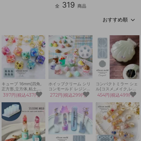
319
全
商品
キューブ 16mm[四角,
ホイップクリーム シリ
コンパクトミラー シェ
正方形,立方体,粘土,宝
コンモールド レジン型
ル[コスメ,メイク,レジ
石,ジュエル,ジュエリ
ソフトクリーム 生クリ
ン,手芸,化粧,3Dシリコ
397円(税込437円)
272円(税込299円)
454円(税込499円)
ー,UVレジン,手芸]
ーム パフェ ミニチュア
ン型,貝,マリン]
スイーツ お菓子 飾り
デコパーツ UVレジン
LEDレジン 手芸 クラフ
ト