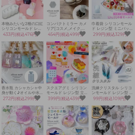
本物みたいな2種の口紅
コンパクトミラー カメ
巾着袋 シリコンモール
シリコンモールド レジ
リア[コスメ,メイク,レ
ド レジン型 ミニバッグ
ン型 セット リップ ル
ジン,手芸,化粧,3Dシリ
きんちゃく 巾着ポーチ
433円(税込476円)
454円(税込499円)
299円(税込329円)
ージュ メイク道具 キー
コン型,フラワー,花]
和風 お菓子 ミニチュア
ホルダー ミニチュア 立
縁日 金魚 キーホルダー
体 3d LED UVレジン
立体 3d UVレジン LED
手芸 クラフト
手芸 クラフト
香水瓶 カシャカシャ中
スクエアグミ シリコン
洗練クリスタル シリコ
身が動く♪オイルや水を
モールド レジン型 立方
ンモールド レジン型 水
入れても♪[カプセル,ボ
体 角砂糖 キューブ キ
晶 ジュエリー 宝石 ア
272円(税込299円)
399円(税込439円)
99円(税込109円)
トル,パフューム,3Dモ
ャンディ お菓子 ミニチ
クセサリー 上品 ピアス
ールド,レジン,シェイカ
ュアスイーツ スクイー
イヤリング 3d 立体 UV
ーモールド]
ズ 立体 3d UVレジン
レジン LED 手芸 クラ
LEDレジン 手芸 クラフ
フト
ト