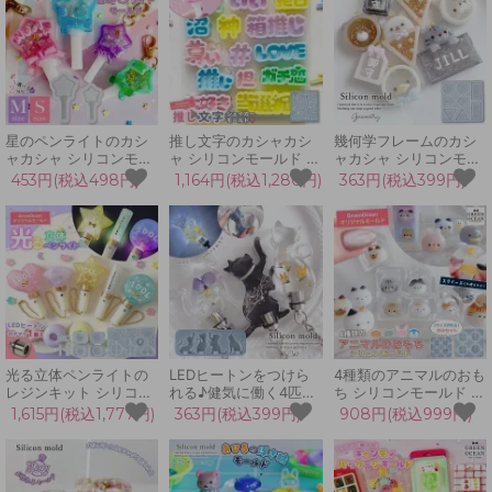
が動く
星のペンライトのカシ
推し文字のカシャカシ
幾何学フレームのカシ
ャカシャ シリコンモー
ャ シリコンモールド シ
ャカシャ シリコンモー
ルド S・M 推し活 シェ
ェイカー レジン型 セッ
ルド シェイカー シャカ
453円(税込498円)
1,164円(税込1,280円)
363円(税込399円)
イカーモールド レジン
ト 推し活グッズ オタク
シャカ レジン型 丸 三
型 スター 小 中 UVレジ
文字 推し色 キーホルダ
角 四角 長方形 五角形
ン GreenOceanオリジ
ー 手芸 GreenOceanオ
推し活 お守り キーホル
ナル♪
リジナル♪
ダー UVレジン クラフ
ト
光る立体ペンライトの
LEDヒートンをつけら
4種類のアニマルのおも
レジンキット シリコン
れる♪健気に働く4匹の
ち シリコンモールド 大
モールド セット シェイ
猫 シリコンモールド レ
小セット レジン型 動物
1,615円(税込1,777円)
363円(税込399円)
908円(税込999円)
カーモールド シャカシ
ジン型 ネコ ねこ 大き
顔 猫 立体 3d UVレジ
ャカ レジン型 推し活
い キーホルダー 立つ
ン スクイーズレジン ク
UVレジン クラフト
立体 3d UVレジン LED
ラフト GreenOceanオ
GreenOceanオリジナ
レジン 手芸 クラフト
リジナル♪