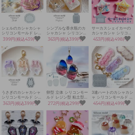
シェルのカシャカシャ
シンプルな香水瓶のカ
サーカスシェイカーの
シリコンモールド レジ
シャカシャ シリコンモ
カシャカシャ シリコン
ン型 UVレジン 貝 海 夏
ールド レジン型 ボトル
モールド レジン型 UV
399円(税込439円)
363円(税込399円)
453円(税込498円)
マリン シェイカーモー
フレグランス パフュー
レジン LEDレジン カプ
ルド 手芸 カシャカシャ
ム UVレジン シェイカ
セル シェイカーモール
中身が動く カプセル
ーモールド 手芸 動く
ド 3D 手芸 カシャカシ
ャ中身が動く テント
うさぎのカシャカシャ
卵型 立体 シリコンモー
3連ハートのカシャカシ
シリコンモールド シェ
ルド レジン型 粘土型
ャ シリコンモールド シ
イカーモールド レジン
UVレジン LEDレジン
ャカシャカ レジン型
363円(税込399円)
272円(税込299円)
454円(税込499円)
型 UVレジン ウサギ 手
たまご 手芸 クラフト
UVレジン シェイカー
芸 動物 3D ラビット う
3Dモールド アロマスト
モールド 推し活 手芸
さちゃん カシャカシャ
ーン
ラブ love 愛 カシャカ
中身が動く
シャ中身が動く