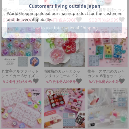
8種のモチーフのカシャ
3種のUFOのカシャカ
開ける携帯電話のカシ
カシャ ダブルシェイカ
シャ シリコンモールド
ャカシャ シリコンモー
ー シリコンモールド レ
シェイカーモールド シ
ルド レジン型 UVレジ
908円(税込999円)
544円(税込598円)
908円(税込999円)
ジン型 ハート 蝶 星 月
ャカシャカ レジン型 宇
ン LEDレジン シェイカ
うさぎ クマ UVレジン
宙船 キーホルダー UV
ーモールド 3D 手芸 ケ
シェイカーモールド 手
レジン LEDレジン 手芸
ータイ カシャカシャ中
芸 カシャカシャ中身が
クラフト
身が動く ガラケー
動く
丸文字アルファベット
桜&梅のカシャカシャ
携帯・スマホのカシャ
シェイカー Sサイズ カ
シリコンモールド 2サ
カシャ 6種セット シリ
シャカシャ中身が動く
イズ シェイカーモール
コンモールド レジン型
908円(税込999円)
527円(税込580円)
527円(税込580円)
シリコンモールド レジ
ド レジン型 UV LED レ
UVレジン ガラケー う
ン型 英語 英字 イニシ
ジン セット 花 和風 さ
さぎ くま ハート LED
ャル 推し UVレジン シ
くら 春 手芸 クラフト
レジン カプセル シェイ
ェイカーモールド
シャカシャカ 中身が動
カー 3D 手芸
く