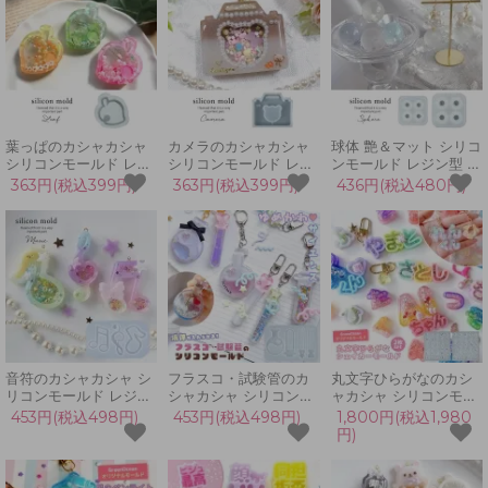
札 キーホルダー UVレ
ーム シェイカーモール
推し活 キーホルダー
ジン LED 手芸 クラフ
ド 手芸
UVレジン LED 手芸 ク
ト
ラフト
葉っぱのカシャカシャ
カメラのカシャカシャ
球体 艶＆マット シリコ
シリコンモールド レジ
シリコンモールド レジ
ンモールド レジン型 粘
ン型 リーフ 植物 UVレ
ン型 UVレジン LEDレ
土型 UVレジン LEDレ
363円(税込399円)
363円(税込399円)
436円(税込480円)
ジン LEDレジン カプセ
ジン カプセル くま ク
ジン ビー玉 ボール フ
ル シェイカーモールド
マ 3D 手芸 カシャカシ
ロスト加工 手芸 クラフ
3D 手芸 カシャカシャ
ャ中身が動く
ト 3Dモールド
中身が動く
音符のカシャカシャ シ
フラスコ・試験管のカ
丸文字ひらがなのカシ
リコンモールド レジン
シャカシャ シリコンモ
ャカシャ シリコンモー
型 UVレジン シェイカ
ールド レジン型 UVレ
ルド シェイカー レジン
453円(税込498円)
453円(税込498円)
1,800円(税込1,980
ーモールド 音楽 楽譜
ジン シェイカーモール
型 セット 平仮名 名前
円)
吹奏楽部 部活 ト音記号
ド 瓶 ビン 3D 手芸 魔
推し活 手芸
シャカシャカ 3D クリ
法のボトル マジックボ
GreenOceanオリジナ
スマス
トル カシャカシャ中身
ル♪