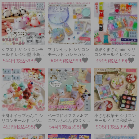
ィン 立体 3d UVレジン
アニマル プードル キー
ウミウシ カニ イカ 立
スクイーズレジン クラ
ホルダー デコパーツ
体 UVレジン
フト
GreenOceanオリジナ
ル♪
シマエナガ シリコンモ
マリンセット シリコン
連結くまさんmini シリ
ールド レジン型 小鳥
モールド カシャカシャ
コンモールド レジン型
ことり アニマル 動物
シャカシャカ レジン型
熊 動物 アニマル 積む
544円(税込598円)
908円(税込999円)
363円(税込399円)
キーホルダー 立体 3d
シェル ボックス ネーム
グミ風 推し活 ブロック
UVレジン LEDレジン
プレート コースター カ
キーホルダー デコパー
手芸 クラフト
ンパーツ UVレジン
ツ スクイーズレジン 立
GreenOceanオリジナ
体 3D UVレジン
ル♪
全身ホイップわんこ シ
ベースにオススメ♪ ア
小さな和菓子 シリコン
リコンモールド レジン
ニマルふれんず3D シリ
モールド ミニ和菓子 レ
型 立体 3d 犬 クリーム
コンモールド レジン型
ジン型 練り切り 団子ミ
453円(税込498円)
544円(税込598円)
908円(税込999円)
スイーツ お菓子 カフェ
立体 動物 ぬいぐるみ
ニチュアスイーツ 封入
アニマル プードル キー
アレンジ くま ネズミ
パーツ アクセサリー