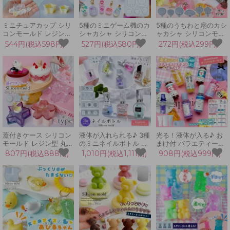
ミニチュアカップ シリ
5種のミニゲーム機のカ
5種のうちわと扇のカシ
コンモールド レジン型
シャカシャ シリコンモ
ャカシャ シリコンモー
セット ミニチュアスイ
ールド シェイカーモー
ルド レジン型 シェイカ
544円(税込598円)
527円(税込580円)
272円(税込299円)
ーツ タルト 星 ハート
ルド シャカシャカ レジ
ーモールド 推し活 和風
アイスコーン 器 立体
ン型 携帯ゲーム機 たま
団扇 ハート 星 キーホ
3d UVレジン クラフト
ご りんご キーホルダー
ルダー UVレジン LED
UVレジン クラフト
クラフト
蓋付きケース シリコン
液体が入れられる♪ 3種
光る！液体が入る♪ お
モールド レジン型 丸
のミニネイルボトル シ
まけ付 バラエティーボ
桜 星 さくら スター イ
リコンモールド レジン
トルモールド ラベル セ
807円(税込888円)
1,010円(税込1,111円)
908円(税込999円)
ンテリア 小物入れ ふた
型 セット マニキュア
ット ドリンクボトル 着
つき 3d 立体 2液性レ
小瓶 立体 3d UVレジン
色剤 カラリー UVレジ
ジン 二液 エポキシ樹脂
手芸 GreenOceanオリ
ン クラフト
クラフト
ジナル♪
GreenOceanオリジナ
ル♪