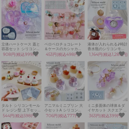
シェイカーモールド 楕
ェイカーモールド 3D
レジン型 セット Xmas
円 雫 ドロップ ヘアク
手芸 カシャカシャ中身
オーナメント 雪だるま
リップ制作,バレッタ プ
が動く 溶ける 溶け字
デコパーツ LED UVレ
レート型
ジン
立体ハートケース 蓋と
ペロペロチョコレート
液体が入れられる♪時計
容器セット シリコンモ
＆ケースのカシャカシ
香水瓶のシリコンモー
ールド レジン型 小物入
ャ シリコンモールド シ
ルド レジン型 ハート
908円(税込999円)
453円(税込498円)
1,164円(税込1,280円)
れ ジュエリーボックス
ェイカーモールド くま
大きい 立体 3d UVレジ
入れ物 箱 3d エポキシ
星 桜 ハート 月 うさぎ
ン 2液 エポキシ樹脂 手
樹脂 2液性レジン UVレ
猫 推し活 UVレジン 手
芸 クラフト
ジン 手芸 クラフト
芸 キャンディ
GreenOceanオリジナ
ル♪
タルト シリコンモール
アニマルミニプリン 大
ミニ多面体の球体＆ダ
ド レジン型 上下セット
小セットA シリコンモ
イヤカット スクエア シ
ミニチュア スイーツ 食
ールド レジン型 ゼリー
リコンモールド レジン
544円(税込598円)
706円(税込777円)
363円(税込399円)
玩 お菓子 アクセサリー
肉球 ネコ タコ うさぎ
型 ミラーボール 四角
キーホルダー デコパー
アクセサリー 立体 3d
丸 宝石 ビジュー アク
ツ 立体 3d UVレジン
ミニチュアスイーツ
セサリー キーホルダー