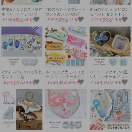
本物みたい♪コスメ制作
4種のモチーフプレート
鉱石のカケラ シリコン
キット・ルージュ(ラー
カシャカシャ中身が動
モールド セット レジン
ジサイズ)2種類できち
く♪キークリップ制作に
型 LED UVレジン アク
536円(税込590円)
399円(税込439円)
272円(税込299円)
ゃう！[ねんど型,粘土,
♪[ヘアクリップ制作,く
セサリー ピアス イヤリ
化粧,3Dモールド,リッ
ま,熊,動物,UVレジン,シ
ング ネックレス 宝石
プ,レジン,口紅,手芸,レ
ャカシャカ,シェイカー
ジュエリー 氷 立体 手
ジン液]
モールド]
芸 クラフト 3Dモール
ド
2サイズのドクロが作れ
ネームタグ大 シェイカ
ハート・スクエアの皿
るシリコン型
ー シリコンモールド シ
シリコンモールド レジ
ャカシャカ カシャカシ
ン型 粘土型 小皿 ラブ
355円(税込391円)
363円(税込399円)
453円(税込498円)
ャ レジン型 穴あき
四角 正方形 プレート
LED UVレジン 推し キ
小物入れ UVレジン
ーホルダー ネームプレ
LEDレジン 手芸 クラフ
ート 名前 名札
ト 3Dモールド