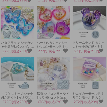
272円(税込299円)
272円(税込299円)
272円(税込299円)
ル,くま,熊,クマ,テディ
ド シャカシャカ レジン
シャカシャカ レジン型
ベア,動物,ボトル,3D,レ
型 ゲームセンター ゲー
牛乳パック 紙パック
ジン,シェイカーモール
ム機 キーホルダー UV
UVレジン LEDレジン
ド,手芸]
レジン LED 手芸 クラ
手芸 クラフト
フト
バタフライ カシャカシ
ハートのカシャカシャ
ドリームランド カシャ
ャ中身が動く♪オイルや
シリコンモールド シェ
カシャ中身が動く♪オイ
水を入れても♪[カプセ
イカーモールド シャカ
ルや水を入れても♪[カ
272円(税込299円)
272円(税込299円)
355円(税込391円)
ル,蝶々,ちょうちょ,チ
シャカ レジン型 キーホ
プセル,くま,熊,クマ,動
ョウ,ボトル,3Dモール
ルダー 推し活 定番 大
物,ボトル,3D,レジン,シ
ド,シェイカーモールド]
きい 可愛い UVレジン
ェイカーモールド,手芸,
LEDレジン 手芸 クラフ
夢の国]
ト
くじら カシャカシャ中
鉱石 シリコンモールド
シェイカーモールド シ
身が動く♪オイルや水を
レジン型 セット 宝石
リコンモールド カシャ
入れても♪[カプセル,鯨,
天然石 水晶 ストーン
カシャ中身が動く キャ
272円(税込299円)
618円(税込680円)
272円(税込299円)
クジラ,海,マリン,動物,
氷柱 アクセサリー キー
ンディバッグ 袋 金平糖