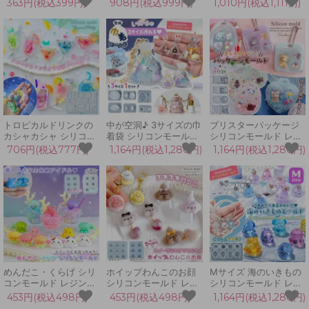
ェイカーモールド シャ
ト リップ 蓋つき ミニ
ルボトル シリコンモー
363円(税込399円)
908円(税込999円)
1,010円(税込1,111円)
カシャカ レジン型 カー
チュア メイク 口紅 ア
ルド レジン型 セット
ド ハート ダイヤ スペ
クセサリー 立体 3d UV
マニキュア 小瓶 立体
ード クローバー UVレ
レジン GreenOceanオ
3d UVレジン LEDレジ
ジン LEDレジン 手芸
リジナル♪
ン 手芸 クラフト
クラフト
トロピカルドリンクの
中が空洞♪ 3サイズの巾
ブリスターパッケージ
カシャカシャ シリコン
着袋 シリコンモールド
シリコンモールド レジ
モールド シェイカー シ
レジン型 セット ミニチ
ン型 キーホルダー ブリ
706円(税込777円)
1,164円(税込1,280円)
1,164円(税込1,280円)
ャカシャカ レジン型 セ
ュア きんちゃく ポーチ
スターパック ミニチュ
ット カフェグラス カク
和風 立体 3d UVレジン
ア 3マス 2マス たまご
テル フルーツ キーホル
GreenOceanオリジナ
型 ハート型 お弁当 UV
ダー UVレジン クラフ
ル♪
レジン クラフト
ト
めんだこ・くらげ シリ
ホイップわんこのお顔
Mサイズ 海のいきもの
コンモールド レジン型
シリコンモールド レジ
シリコンモールド レジ
海 マリン 海月 クラゲ
ン型 小型犬 クリーム
ン型 めんだこ クラゲ
453円(税込498円)
453円(税込498円)
1,164円(税込1,280円)
メンダコ きのこ ハロウ
スイーツ お菓子 カフェ
タコ イルカ アザラシ