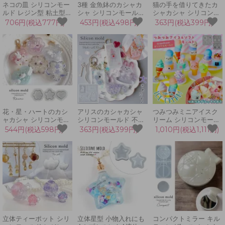
ネコの皿 シリコンモー
3種 金魚鉢のカシャカ
猫の手を借りてきたカ
ルド レジン型 粘土型
シャ シリコンモールド
シャカシャ シリコンモ
皿型 ねこ 猫 にゃんこ
お祭り お魚 レジン型
ールド シェイカーモー
706円(税込777円)
453円(税込498円)
363円(税込399円)
動物 プレート 小物入れ
UVレジン LEDレジン
ルド シャカシャカ レジ
UVレジン LEDレジン
カプセル シェイカーモ
ン型 ネコ にゃんこ 肉
手芸 クラフト 3Dモー
ールド 3D 手芸 カシャ
球 プレート キーホルダ
ルド エポキシ樹脂
カシャ中身が動く
ー UVレジン クラフト
花・星・ハートのカシ
アリスのカシャカシャ
つみつみミニアイスク
ャカシャ シリコンモー
シリコンモールド 不思
リーム シリコンモール
ルド レジン型 UVレジ
議の国のアリス風 うさ
ド レジン型 セット ソ
544円(税込598円)
363円(税込399円)
1,010円(税込1,111円)
ン 春 シェイカーモール
ぎ シェイカー シャカシ
フトクリーム カップ コ
ド 手芸 カシャカシャ中
ャカ レジン型 大きめ
ーン ミニチュアスイー
身が動く 3D フラワー
キーホルダー アクセサ
ツ UVレジン
スター ラブ
リー UVレジン LED ク
GreenOceanオリジナ
ラフト
ル♪
立体ティーポット シリ
立体星型 小物入れにも
コンパクトミラー キル