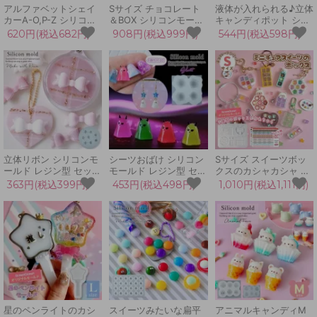
アルファベットシェイ
Sサイズ チョコレート
液体が入れられる♪立体
カーA-O,P-Z シリコン
＆BOX シリコンモール
キャンディポット シリ
モールド シャカシャカ
ド ラベル紙付 元祖 チ
コンモールド レジン型
620円(税込682円)
908円(税込999円)
544円(税込598円)
カシャカシャ レジン型
ョコモールド ミニチュ
ミニチュア 瓶 ボトル
文字 英語 英字 丸文字
アスイーツ 立体 3d uv
コロン キーホルダー
推し活 イニシャル キー
レジン GreenOceanオ
3d UVレジン LEDレジ
ホルダー
リジナル♪
ン 手芸 クラフト
立体リボン シリコンモ
シーツおばけ シリコン
Sサイズ スイーツボッ
ールド レジン型 セット
モールド レジン型 セッ
クスのカシャカシャ シ
アクセサリー キーホル
ト ゴースト 可愛い ゆ
リコンモールド シェイ
363円(税込399円)
453円(税込498円)
1,010円(税込1,111円)
ダー デコパーツ 貼り付
るい 白いお化け ハロウ
カー レジン型 セット
パーツ カボション 半立
ィン アクセサリー キー
ヒートンカン チョコモ
体 3d UVレジン LEDレ
ホルダー デコ 立体 3d
ールド 対応
ジン 手芸 クラフト
UVレジン 手芸 クラフ
GreenOceanオリジナ
ト
ル♪
星のペンライトのカシ
スイーツみたいな扁平
アニマルキャンディM