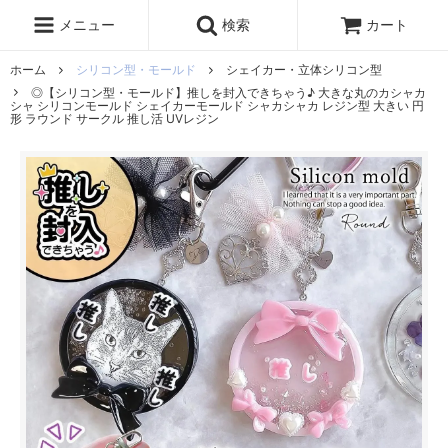
レジン液
まさるの涙
レジンセット
ドロップシール
メニュー
検索
カート
シリコンモールド
盛り専レジン
ホーム
シリコン型・モールド
シェイカー・立体シリコン型
◎【シリコン型・モールド】推しを封入できちゃう♪ 大きな丸のカシャカ
シャ シリコンモールド シェイカーモールド シャカシャカ レジン型 大きい 円
形 ラウンド サークル 推し活 UVレジン