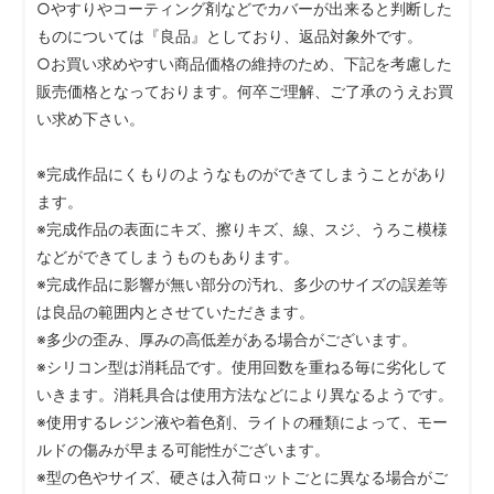
○やすりやコーティング剤などでカバーが出来ると判断した
ものについては『良品』としており、返品対象外です。
○お買い求めやすい商品価格の維持のため、下記を考慮した
販売価格となっております。何卒ご理解、ご了承のうえお買
い求め下さい。
※完成作品にくもりのようなものができてしまうことがあり
ます。
※完成作品の表面にキズ、擦りキズ、線、スジ、うろこ模様
などができてしまうものもあります。
※完成作品に影響が無い部分の汚れ、多少のサイズの誤差等
は良品の範囲内とさせていただきます。
※多少の歪み、厚みの高低差がある場合がございます。
※シリコン型は消耗品です。使用回数を重ねる毎に劣化して
いきます。消耗具合は使用方法などにより異なるようです。
※使用するレジン液や着色剤、ライトの種類によって、モー
ルドの傷みが早まる可能性がございます。
※型の色やサイズ、硬さは入荷ロットごとに異なる場合がご