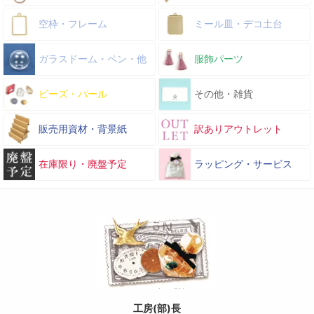
空枠・フレーム
ミール皿・デコ土台
ガラスドーム・ペン・他
服飾パーツ
ビーズ・パール
その他・雑貨
販売用資材・背景紙
訳ありアウトレット
在庫限り・廃盤予定
ラッピング・サービス
工房(部)長