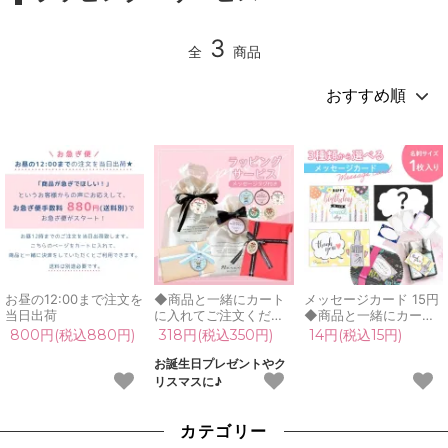
3
全
商品
お昼の12:00まで注文を
◆商品と一緒にカート
メッセージカード 15円
当日出荷
に入れてご注文くださ
◆商品と一緒にカート
い 包装 ギフトラッピン
に入れてご注文くださ
800円(税込880円)
318円(税込350円)
14円(税込15円)
グ 母の日 父の日 プレ
い グリーティングカー
ゼント お誕生日 クリス
ド プレゼント 贈り物
お誕生日プレゼントやク
マス グリーンオーシャ
ギフト お誕生日 クリス
リスマスに♪
ン
マス UVレジン
カテゴリー