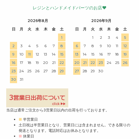
レジンとハンドメイドパーツのお店♥
2026年8月
2026年9月
日
月
火
水
木
金
土
日
月
火
水
木
金
土
1
1
2
3
4
5
2
3
4
5
6
7
8
6
7
8
9
10
11
12
9
10
11
12
13
14
15
13
14
15
16
17
18
19
16
17
18
19
20
21
22
20
21
22
23
24
25
26
23
24
25
26
27
28
29
27
28
29
30
30
31
当店は通常ご注文から3営業日以内の出荷を行っております。
■
半営業日
土日祝は半営業日となり、営業日には含まれません。できる限りの
発送となります。電話対応はお休みとなります。
■
休業日