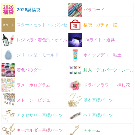
2026謎福袋
パラコード
スタートセット・レジンセット
福袋・ガチャ・謎
レジン液・着色剤・オイル
UVライト・道具
シリコン型・モールド
ホイップデコ・粘土
着色パウダー
封入・デコパーツ・シール
ラメ・ホログラム
ドライフラワー・押し花
ストーン・ビジュー
基本基礎パーツ
アクセサリー基礎パーツ
ヘア基礎パーツ
キーホルダー基礎パーツ
チャーム