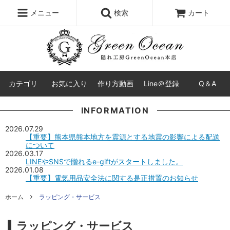
レジン液
まさるの涙
レジンセット
ドロップシール
メニュー
検索
カート
シリコンモールド
盛り専レジン
カテゴリ
お気に入り
作り方動画
Line＠登録
Q＆A
INFORMATION
2026.07.29
【重要】熊本県熊本地方を震源とする地震の影響による配送
について
2026.03.17
LINEやSNSで贈れるe-giftがスタートしました。
2026.01.08
【重要】電気用品安全法に関する是正措置のお知らせ
ホーム
ラッピング・サービス
ラッピング・サービス