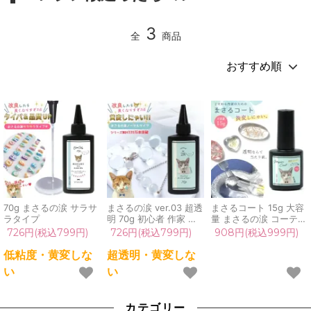
3
全
商品
70g まさるの涙 サラサ
まさるの涙 ver.03 超透
まさるコート 15g 大容
ラタイプ
明 70g 初心者 作家 コ
量 まさるの涙 コーティ
ーティング ハード 黄変
ング剤 トップコート レ
726円(税込799円)
726円(税込799円)
908円(税込999円)
しない 高品質 クリア
ジン用コート剤 ブラシ
猫 UVレジン液 安い お
付 ハケ付 潤艶 ツヤ出
低粘度・黄変しな
超透明・黄変しな
すすめ GreenOcean
し 塗るレジン UV・
い
い
LED
カテゴリー