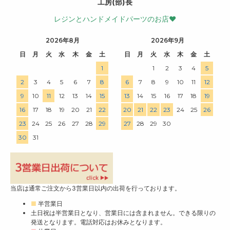
工房(部)長
レジンとハンドメイドパーツのお店♥
2026年8月
2026年9月
日
月
火
水
木
金
土
日
月
火
水
木
金
土
1
1
2
3
4
5
2
3
4
5
6
7
8
6
7
8
9
10
11
12
9
10
11
12
13
14
15
13
14
15
16
17
18
19
16
17
18
19
20
21
22
20
21
22
23
24
25
26
23
24
25
26
27
28
29
27
28
29
30
30
31
当店は通常ご注文から3営業日以内の出荷を行っております。
■
半営業日
土日祝は半営業日となり、営業日には含まれません。できる限りの
発送となります。電話対応はお休みとなります。