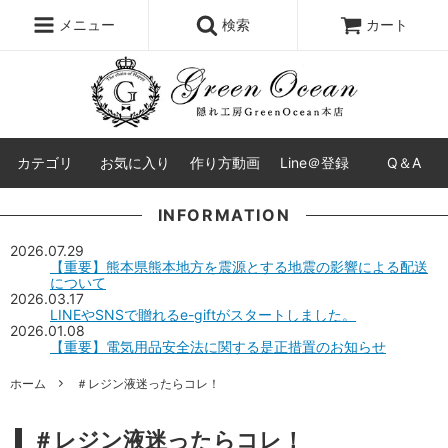
レジン液
まさるの涙
レジンセット
ドロップシール
メニュー
検索
カート
シリコンモールド
盛り専レジン
カテゴリ
お気に入り
作り方動画
Line＠登録
Q＆A
INFORMATION
2026.07.29
【重要】熊本県熊本地方を震源とする地震の影響による配送
について
2026.03.17
LINEやSNSで贈れるe-giftがスタートしました。
2026.01.08
【重要】電気用品安全法に関する是正措置のお知らせ
ホーム
＃レジン液迷ったらコレ！
＃レジン液迷ったらコレ！