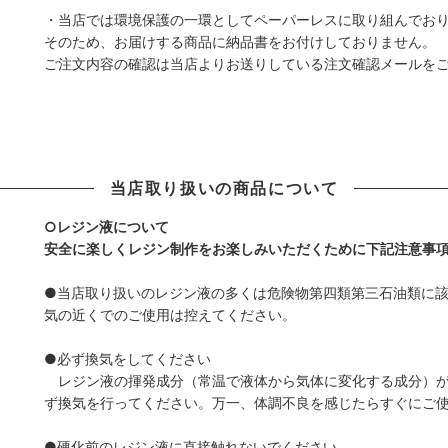
・当店では環境保護の一環としてペーパーレスに取り組んでお
そのため、お届けする商品に納品書をお付けしておりません。
ご注文内容の確認は当店よりお送りしている注文確認メールを
当店取り扱いの商品について
○レジン液について
安全に楽しくレジン制作をお楽しみいただくために下記注意事
●当店取り扱いのレジン液の多くは危険物第四類第三石油類に
気の近くでのご使用は控えてください。
●必ず換気をしてください
レジン液の揮発成分（常温で液体から気体に変化する成分）が
ず換気を行ってください。万一、体調不良を感じたらすぐにご
●硬化前のレジン液に直接触れないでください