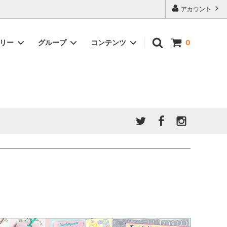
アカウント
ゴリー
グループ
コンテンツ
0
★7/9更新 新商品★
GreenOcean公式の仲間たち
ジンセット
福袋・ガチャ・謎
」結果発
★6/9更新 新商品★
親子でレジン♪クラフト特集
全商品を一気に見る!!
ド
ホイップデコ・粘土
Any giftについて
PADICO
｜保護猫活動
母の日特集
爆盛パック ★お得なまとめ買い特集★
ドライフラワー・押し花
★クリスマスプレゼント特集★
03！！！
チョコレートシリーズ 対応一覧
★
ーツ
★ミニ文字モールド特集★
ヘア基礎パーツ
＃プレゼントにおすすめ
ミール皿・デコ土台
＃推し活
＃レジン液をさらさらにしたい