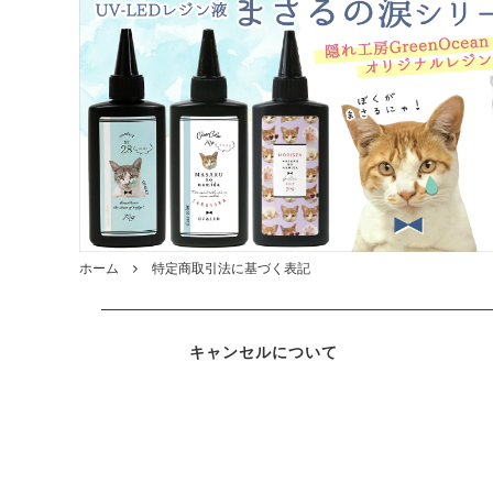
ガラスドーム・ペン・他
＃つくってみたい！
2023福
2025福袋のレフィル売り場
季節の特集
販売用資材・背景紙
★手作りドロップシール特集★
★しろたん
★ゆうパケ送料無料★1000円均一
★すみっコ
ホーム
特定商取引法に基づく表記
キャンセルについて