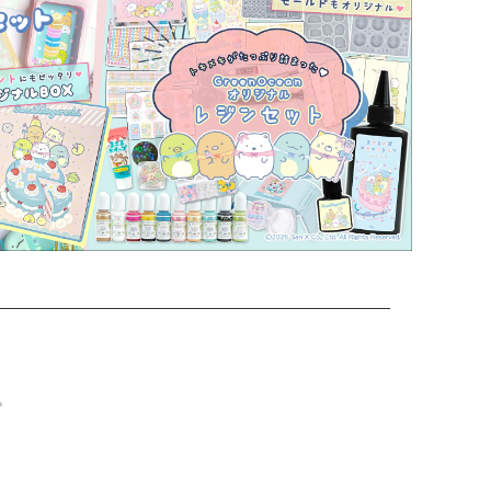
その他・雑貨
2024夏の福袋のレフィル売り場
★プレミアムシールシリーズ★
ラッピング・サービス
ーツ特集★
キャンディバッグの素の説明書
しセット
立体シール
。