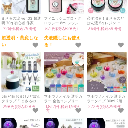
まさるの涙 ver.03 超透
フィニッシュプロ・グ
必ず沼る！まさるのど
明 70g 初心者 作家 コ
ロッシー 8ml レジン コ
ぼん液 5g レジン コー
ーティング ハード 黄変
ーティング液 コーティ
ティング液 コーティン
726円(税込799円)
571円(税込628円)
363円(税込399円)
しない 高品質 クリア
ング剤 トップコートコ
グ剤 トップコート 容器
猫 UVレジン液 安い お
ート剤 ブラシ付 ハケ付
艶 マット ドボン液 デ
超透明・黄変しな
失敗隠しにも使え
すすめ GreenOcean
艶 ツヤ 補修 塗るレジ
ィッピング クリア 透明
い
る！
ン クリア 透明
UV LED
5個+1個おまけ♪どぼん
マホウノオイル 透明カ
マホウノオイル 透明カ
クリップ「 まさるの挟
ラー 全色コンプリート
ラータイプ 30ml 2層
ん手！」滑り止め付き
セット 7本セット 30ml
カラー 魔法のオイル シ
298円(税込328円)
1,817円(税込1,999
272円(税込299円)
超強力クリップ コーテ
魔法のオイル マホウの
ェイカー 推し活 色 UV
円)
ィング用 パワークリッ
オイル スタートセット
レジン クラフト
プ ゴムカバー付き 道具
レジン 推し活
GreenOceanオリジナ
レジンクラフト ハンド
GreenOceanオリジナ
ル♪