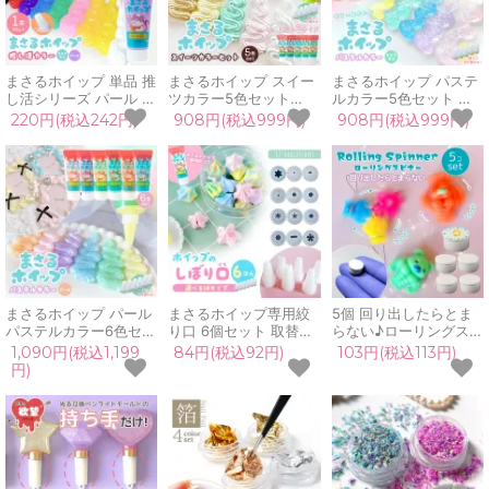
まさるホイップ 単品 推
まさるホイップ スイー
まさるホイップ パステ
し活シリーズ パール ク
ツカラー5色セット
ルカラー5色セット ク
リア ラメ入り 50g ホ
50g ホイップデコクリ
リア ラメ入り 50g ホ
220円(税込242円)
908円(税込999円)
908円(税込999円)
イップデコクリーム ク
ーム レジン クラフト
イップデコクリーム レ
ラフト スイーツ 手芸
用 ミニチュアフード 手
ジン クラフト 用 ミニ
GreenOceanオリジナ
芸 GreenOceanオリジ
チュア スイーツ 推し活
ル♪
ナル♪
手芸 GreenOceanオリ
ジナル♪
まさるホイップ パール
まさるホイップ専用絞
5個 回り出したらとま
パステルカラー6色セッ
り口 6個セット 取替用
らない♪ローリングスピ
ト 50g ホイップデコク
しぼり口 口金 デコホイ
ナー ホワイト 回る パ
1,090円(税込1,199
84円(税込92円)
103円(税込113円)
リーム レジン クラフト
ップ ミニチュアスイー
ーツ セッティング台 ハ
円)
用 ミニチュア スイーツ
ツ レジン 推し活 小学
ンドスピナー ルーレッ
推し活 手芸
生 自由研究 手芸用 デ
ト 回転台 部品 UVレジ
GreenOceanオリジナ
コ用 クラフト
ン 手芸 クラフト 手作
ル♪
り ハンドメイド