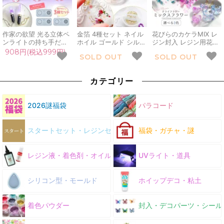
作家の欲望 光る立体ペ
金箔 4種セット ネイル
花びらのカケラMIX レ
ンライトの持ち手だ
ホイル ゴールド シルバ
ジン封入 レジン用花材
け！量産できる 立体 シ
ー 銀箔 レジン封入素材
小花 小さい ミックス
908円(税込999円)
SOLD OUT
SOLD OUT
リコンモールド 3個セ
封入パーツ デコパーツ
本物 押し花 欠片 小分
ット ハンドル UVレジ
ネイルナゲット キラキ
け 少量 細かい ケース
ン クラフト
ラ ゴージャス 豪華 高
入り ネイル 封入パーツ
カテゴリー
GreenOceanオリジナ
級感 上品 UVレジン
アクセサリー 手芸
ル♪
LED 手芸 クラフト
2026謎福袋
パラコード
スタートセット・レジンセット
福袋・ガチャ・謎
レジン液・着色剤・オイル
UVライト・道具
シリコン型・モールド
ホイップデコ・粘土
着色パウダー
封入・デコパーツ・シール