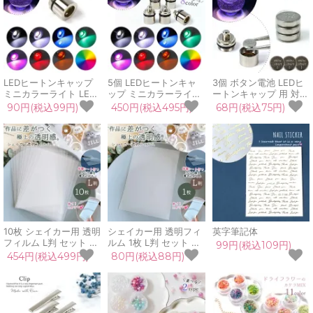
メイド
ル♪
LEDヒートンキャップ
5個 LEDヒートンキャ
3個 ボタン電池 LEDヒ
ミニカラーライト LED
ップ ミニカラーライト
ートンキャップ 用 対応
ライト 電気 電球 光る
LEDライト 電気 電球
UVレジン LEDレジン
90円(税込99円)
450円(税込495円)
68円(税込75円)
電灯 点灯 イルミネーシ
光る 電灯 点灯 イルミ
手芸 クラフト 資材 材
ョン 推し活 推し色 パ
ネーション 推し活 推し
料 LR621H 364
ーツ UVレジン 手芸 ク
色 パーツ UVレジン ク
SR621SW
ラフト ハンドメイド
ラフト ハンドメイド
10枚 シェイカー用 透明
シェイカー用 透明フィ
英字筆記体
フィルム L判 セット 透
ルム 1枚 L判 セット 透
99円(税込109円)
明シート カシャカシャ
明シート カシャカシャ
454円(税込499円)
80円(税込88円)
専用 上質 保護フィルム
専用 上質 保護フィルム
ppシート プラ板 シャ
ppシート プラ板 シャ
カシャカ レジン クラフ
カシャカ レジン クラフ
ト シール帳 シリコンモ
ト シール帳 シリコンモ
ールド
ールド