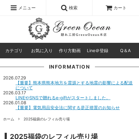
レジン液
まさるの涙
レジンセット
ドロップシール
メニュー
検索
カート
シリコンモールド
盛り専レジン
カテゴリ
お気に入り
作り方動画
Line＠登録
Q＆A
INFORMATION
2026.07.29
【重要】熊本県熊本地方を震源とする地震の影響による配送
について
2026.03.17
LINEやSNSで贈れるe-giftがスタートしました。
2026.01.08
【重要】電気用品安全法に関する是正措置のお知らせ
ホーム
2025福袋のレフィル売り場
2025福袋のレフィル売り場