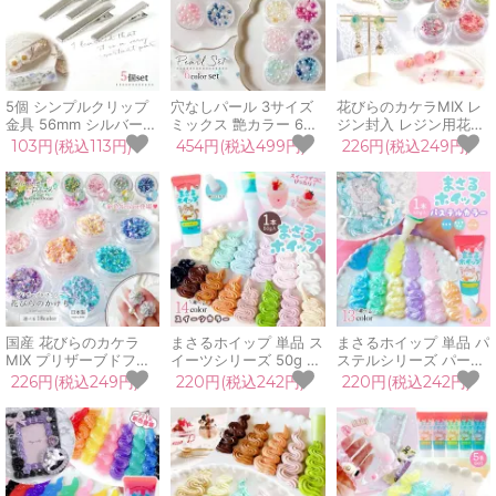
5個 シンプルクリップ
穴なしパール 3サイズ
花びらのカケラMIX レ
金具 56mm シルバー
ミックス 艶カラー 6種
ジン封入 レジン用花材
ヘアクリップ制作,ヘア
セット ケース入り ノン
小花 小さい ミックス
103円(税込113円)
454円(税込499円)
226円(税込249円)
ピン クリップピン やっ
ホール カラーパール 穴
本物 押し花 欠片 小分
とこピン 髪留め 髪飾り
無し ビーズ 容器 シェ
け 少量 細かい ケース
デコ土台 金属パーツ レ
イカー シャカシャカ デ
入り ネイル 封入パーツ
ジン 手芸 クラフト レ
コ UVレジン 手芸 クラ
アクセサリー 手芸
フィル
フト
国産 花びらのカケラ
まさるホイップ 単品 ス
まさるホイップ 単品 パ
MIX プリザーブドフラ
イーツシリーズ 50g ホ
ステルシリーズ パール
ワー レジン封入素材 封
イップデコクリーム ク
クリア ラメ入り 50g
226円(税込249円)
220円(税込242円)
220円(税込242円)
入パーツ 日本製 花材
ラフト ミニチュアスイ
ホイップデコクリーム
本物 欠片 少量
ーツ 推し活 手芸
クラフト 推し活 手芸
GreenOceanオリジナ
GreenOceanオリジナ
GreenOceanオリジナ
ルブレンド♪
ル♪
ル♪