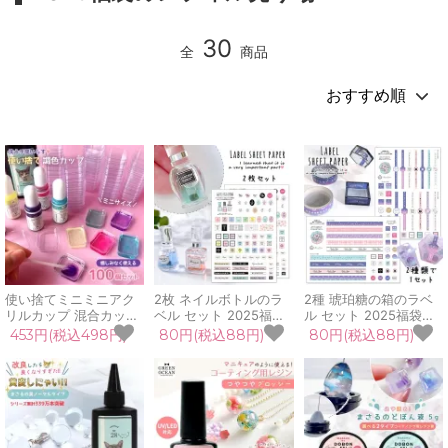
30
全
商品
使い捨てミニミニアク
2枚 ネイルボトルのラ
2種 琥珀糖の箱のラベ
リルカップ 混合カップ
ベル セット 2025福袋
ル セット 2025福袋琥
100個 基本 パレット 着
ネイルボトルモールド
珀糖の箱モールド専用
453円(税込498円)
80円(税込88円)
80円(税込88円)
色 便利アイテム 便利グ
専用 ラベル紙 替え ピ
こはく糖 ラベル紙 替え
ッズ 調色カップ 2液性
ッタリ プレゼント レジ
ピッタリ プレゼント レ
レジン エポキシ レジン
ン 手芸 クラフト
ジン 手芸 クラフト
液 シリコンモールド 道
GreenOceanオリジナ
GreenOceanオリジナ
具 手芸
ル♪
ル♪