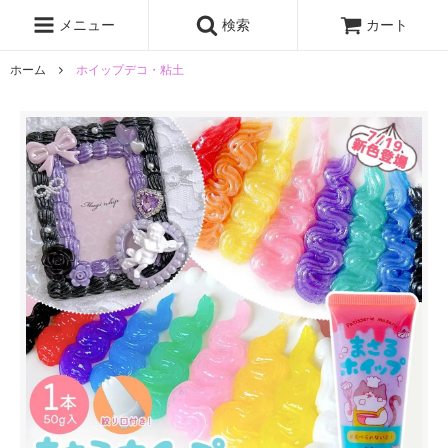
レジン液
まさるの涙
レジンセット
ドロップシール
メニュー
検索
カート
シリコンモールド
盛り専レジン
ホーム
ホイップデコ・粘土