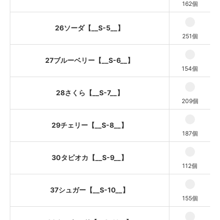
162個
38カスタード【__S-11__】
39トロピカル【__S-12__】
26ソーダ【__S-5__】
251個
40エメラルド【__S-13__】
41アクア【__S-14__】
27ブルーベリー【__S-6__】
154個
42ファンシー【__S-15__】
43キュート【__S-16__】
28さくら【__S-7__】
209個
44アップル【__S-17__】
45ナイト【__S-18__】
29チェリー【__S-8__】
187個
30タピオカ【__S-9__】
112個
37シュガー【__S-10__】
155個