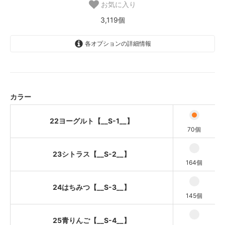
お気に入り
3,119個
各オプションの詳細情報
22ヨーグルト【__S-1__】
23シトラス【__S-2__】
24はちみつ【__S-3__】
カラー
25青りんご【__S-4__】
22ヨーグルト【__S-1__】
26ソーダ【__S-5__】
70個
27ブルーベリー【__S-6__】
23シトラス【__S-2__】
164個
28さくら【__S-7__】
29チェリー【__S-8__】
24はちみつ【__S-3__】
145個
30タピオカ【__S-9__】
37シュガー【__S-10__】
25青りんご【__S-4__】