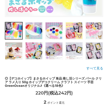
すべて見る
◎【デコホイップ】まさるホイップ 単品 推し活シリーズ パール クリ
ア ラメ入り 50g ホイップデコクリーム クラフト スイーツ 手芸
GreenOceanオリジナル♪《選べる18色》
220円(税込242円)
2
ポイント還元