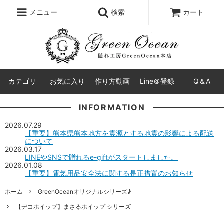
レジン液
まさるの涙
レジンセット
ドロップシール
メニュー
検索
カート
シリコンモールド
盛り専レジン
カテゴリ
お気に入り
作り方動画
Line＠登録
Q＆A
INFORMATION
2026.07.29
【重要】熊本県熊本地方を震源とする地震の影響による配送
について
2026.03.17
LINEやSNSで贈れるe-giftがスタートしました。
2026.01.08
【重要】電気用品安全法に関する是正措置のお知らせ
ホーム
GreenOceanオリジナルシリーズ♪
【デコホイップ】まさるホイップ シリーズ