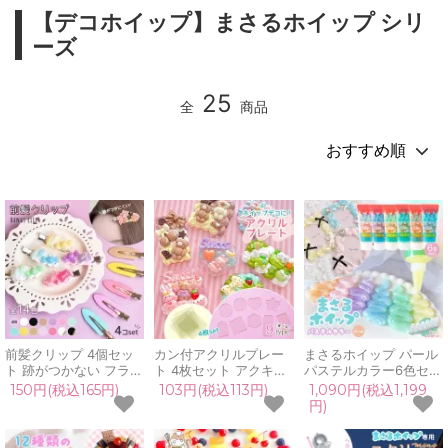
【デコホイップ】まさるホイップ シリ
ーズ
25
全
商品
前髪クリップ 4個セッ
カン付アクリルプレー
まさるホイップ パール
ト 跡がつかない フラッ
ト 4枚セット アクキー
パステルカラー6色セッ
ト 推し活 ホイップデコ
キーホルダー 丸 ハート
ト 50g ホイップデコク
150円(税込165円)
103円(税込113円)
1,090円(税込1,199
デコ土台 ヘア ピン ア
星 タグ 長方形 お守り
リーム レジン クラフト
円)
クセサリー パーツ デコ
通し穴付き レジンデコ
用 ミニチュア スイーツ
用クリップピン UVレ
ホイップデコ 推し活 パ
推し活 手芸