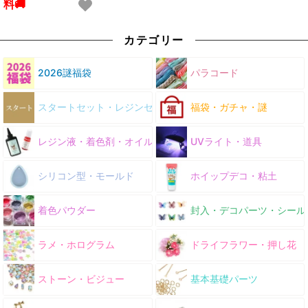
料🚚
カテゴリー
2026謎福袋
パラコード
スタートセット・レジンセット
福袋・ガチャ・謎
レジン液・着色剤・オイル
UVライト・道具
シリコン型・モールド
ホイップデコ・粘土
着色パウダー
封入・デコパーツ・シール
ラメ・ホログラム
ドライフラワー・押し花
ストーン・ビジュー
基本基礎パーツ