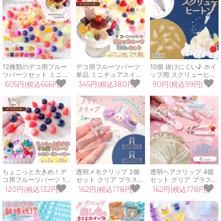
ジン
ーツ チャーム クラフト
GreenOceanオリジナ
ル♪
12種類のデコ用フルー
デコ用フルーツパーツ
10個 抜けにくい♪ ホイ
ツパーツセット ミニチ
単品 ミニチュアスイー
ップ用 スクリューヒー
ュアスイーツ 果物 果実
ツ 果物 果実 パフェ ト
トン プラスチック製 ね
605円(税込666円)
345円(税込380円)
90円(税込99円)
パフェ トッピング カフ
ッピング カフェ フェイ
じ式 ネジ クリア 透明
ェ フェイクスイーツ
クスイーツ 苺 さくらん
セット 基礎 アクセサリ
UVレジン 手芸 クラフ
ぼ UVレジン 手芸 クラ
ー パーツ ホイップデコ
ト GreenOceanオリジ
フト
UVレジン クラフト ハ
ナル♪
ンドメイド
ちょこっと大きめ！デ
透明メモクリップ 2個
透明ヘアクリップ 4個
コ用フルーツパーツ 10
セット クリア プラスチ
セット クリア プラスチ
個入り いちご ブルーベ
ック製 ホイップデコ 文
ック製 ホイップデコ デ
120円(税込132円)
162円(税込178円)
162円(税込178円)
リー ミニチュアスイー
房具 文具 幅広 プラス
コ土台 ヘアクリップ制
ツ 果物 果実 パフェ ト
チック土台 袋留め 推し
作, ヘア ピン アクセサ
ッピング カフェ フェイ
活 デコ用 ペーパークリ
リー パーツ 推し活 デ
クスイーツ
ップ UVレジン 手芸 ク
コ用クリップ UVレジ