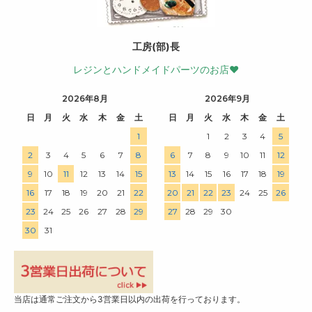
工房(部)長
レジンとハンドメイドパーツのお店♥
2026年8月
2026年9月
日
月
火
水
木
金
土
日
月
火
水
木
金
土
1
1
2
3
4
5
2
3
4
5
6
7
8
6
7
8
9
10
11
12
9
10
11
12
13
14
15
13
14
15
16
17
18
19
16
17
18
19
20
21
22
20
21
22
23
24
25
26
23
24
25
26
27
28
29
27
28
29
30
30
31
当店は通常ご注文から3営業日以内の出荷を行っております。