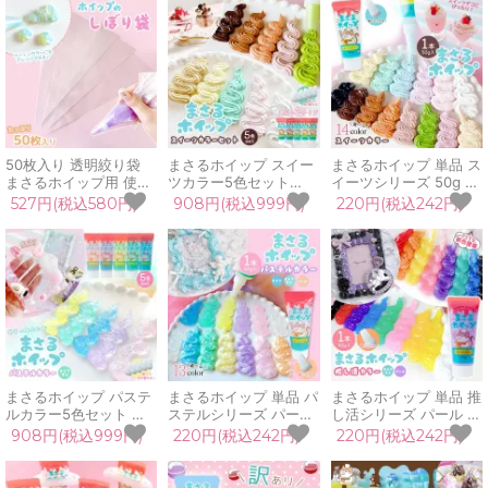
50枚入り 透明絞り袋
まさるホイップ スイー
まさるホイップ 単品 ス
まさるホイップ用 使い
ツカラー5色セット
イーツシリーズ 50g ホ
切り 使い捨て しぼり袋
50g ホイップデコクリ
イップデコクリーム ク
527円(税込580円)
908円(税込999円)
220円(税込242円)
ビニール袋 デコホイッ
ーム レジン クラフト
ラフト ミニチュアスイ
プ ミニチュアスイーツ
用 ミニチュアフード 手
ーツ 推し活 手芸
レジン 推し活 小学生
芸 GreenOceanオリジ
GreenOceanオリジナ
自由研究 手芸用 デコ用
ナル♪
ル♪
クラフト
まさるホイップ パステ
まさるホイップ 単品 パ
まさるホイップ 単品 推
ルカラー5色セット ク
ステルシリーズ パール
し活シリーズ パール ク
リア ラメ入り 50g ホ
クリア ラメ入り 50g
リア ラメ入り 50g ホ
908円(税込999円)
220円(税込242円)
220円(税込242円)
イップデコクリーム レ
ホイップデコクリーム
イップデコクリーム ク
ジン クラフト 用 ミニ
クラフト 推し活 手芸
ラフト スイーツ 手芸
チュア スイーツ 推し活
GreenOceanオリジナ
GreenOceanオリジナ