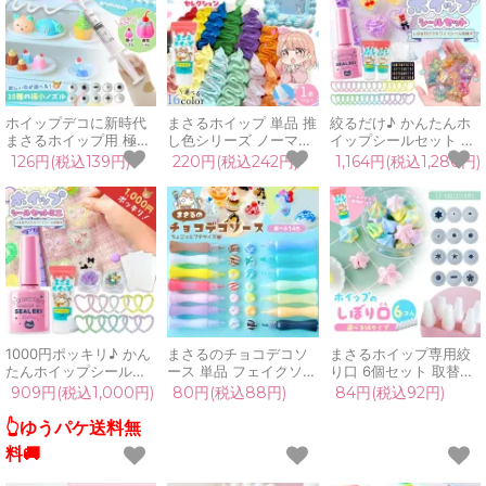
ラフト
ン クラフト
ホイップデコに新時代
まさるホイップ 単品 推
絞るだけ♪ かんたんホ
まさるホイップ用 極小
し色シリーズ ノーマル
イップシールセット シ
ノズル 極細 しぼり口
50g ホイップデコクリ
ールキット ハート 手作
126円(税込139円)
220円(税込242円)
1,164円(税込1,280円)
使い切り 使い捨て デコ
ーム クラフト 推し活
りシール ホイップデコ
ホイップ ミニチュアス
ミニチュアスイーツ 手
こども 子供 簡単 女の
イーツ レジン 推し活
芸 GreenOceanオリジ
子 作る 親子で 平成女
手芸用 クラフト
ナル♪
児 手づくり スイーツ
まさるのシール液
1000円ポッキリ♪ かん
まさるのチョコデコソ
まさるホイップ専用絞
たんホイップシールセ
ース 単品 フェイクソー
り口 6個セット 取替用
ットミニ 手作りキット
ス トッピング ホイップ
しぼり口 口金 デコホイ
909円(税込1,000円)
80円(税込88円)
84円(税込92円)
シールキット ハート 手
デコ ミニチュアスイー
ップ ミニチュアスイー
作りシール ホイップデ
ツ 推し活 クラフト用
ツ レジン 推し活 小学
👆ゆうパケ送料無
コ 子供 簡単 女の子 作
手芸用 GreenOceanオ
生 自由研究 手芸用 デ
料🚚
る まさるのシール液
リジナル♪
コ用 クラフト