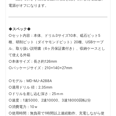
電源がオフになります。
◆スペック◆
○セット内容：本体、ドリル3サイズ10本、砥石ビット5
種、研削ビット（ダイヤモンドビット）20種、USBケーブ
ル、取り扱い説明書（6ヶ月保証書付き）、収納ケースとし
て使える外箱
○本体サイズ：長さ約126mm
○パッケージサイズ：210×140×27mm
○モデル：MD-MJ-A288A
○適用ドリル 径：2.35mm
○ドリルを差し込む深さ：25ｍｍ
○速度：1速5000、2速10000、3速18000回転/分
○消費電力：10ｗ
○使用時間：無負荷で1時間以上連続動作、充電しながら使