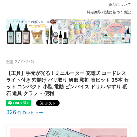
返品について
特定商取引法に基づく表記
27777-G
型番
【工具】手元が光る！ミニルーター 充電式 コードレス
ライト付き 穴開け バリ取り 研磨 彫刻 替ビット 35本 セ
ット コンパクト 小型 電動 ピンバイス ドリル やすり 砥
石 道具 クラフト 便利
326
件のレビュー