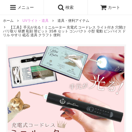
レジン液
まさるの涙
レジンセット
ドロップシール
メニュー
検索
カート
シリコンモールド
盛り専レジン
ホーム
UVライト・道具
道具・便利アイテム
【工具】手元が光る！ミニルーター 充電式 コードレス ライト付き 穴開け
バリ取り 研磨 彫刻 替ビット 35本 セット コンパクト 小型 電動 ピンバイス ド
リル やすり 砥石 道具 クラフト 便利