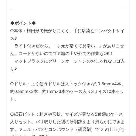
◆ポイント◆
○本体：楕円形で転がりにくく、手に馴染むコンパクトサイ
ズ♪
ライト付きだから、「手元が暗くて見辛い…」がありませ
ん。コードがないのでゴミ箱の上や外での作業もOK！
マットブラックにグリーンオーシャンのおしゃれなロゴ入
り♪
○ドリル：よく使うドリルはストック付き♪約0.6mm×4本、
約0.8mm×3本、約1mm×3本のケース入り3サイズ10本セッ
ト。
○砥石ビット：粗さや形状、サイズが異なる5種類のケース
入りセット。バリ取りした後の研削跡をより滑らかにできま
す。フェルトパフとコンパウンド（研磨剤）でツヤ仕上げも