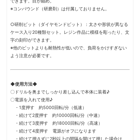
できます。目が細め。
※コンパウンド（研磨剤）は付属しておりません。
○研削ビット（ダイヤモンドビット）：太さや形状が異なる
ケース入り20種類セット。レジン作品に模様を彫ったり、文
字の刻印ができます。
※他のビットよりも耐熱性が低いので、負荷をかけすぎない
よう注意が必要です。
◆使用方法◆
〇ドリルを奥までしっかり差し込んで本体に装着♪
〇電源を入れて使用♪
・1度押す 約5000回転/分（低速）
・続けて2度押す 約10000回転/分（中速）
・続けて3度押す 約18000回転/分（高速）
・続けて4度押す 電源がオフになります
・続けて押さずに2秒以上の間隔を開けて押した場合は、