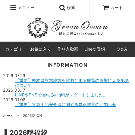
レジン液
まさるの涙
レジンセット
ドロップシール
メニュー
検索
カート
シリコンモールド
盛り専レジン
カテゴリ
お気に入り
作り方動画
Line＠登録
Q＆A
INFORMATION
2026.07.29
【重要】熊本県熊本地方を震源とする地震の影響による配送
について
2026.03.17
LINEやSNSで贈れるe-giftがスタートしました。
2026.01.08
【重要】電気用品安全法に関する是正措置のお知らせ
ホーム
2026謎福袋
2026謎福袋