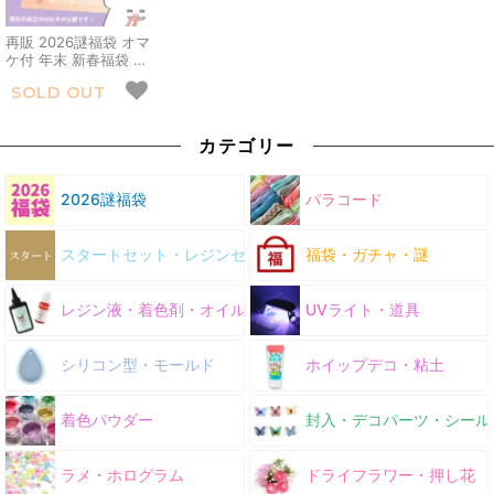
再販 2026謎福袋 オマ
ケ付 年末 新春福袋 レ
ジン液 まさるの涙 パー
SOLD OUT
ツ ハンドメイド レジン
用品 限定 おすすめ セ
ット 隠れ工房
カテゴリー
GreenOcean グリーン
オーシャン
2026謎福袋
パラコード
スタートセット・レジンセット
福袋・ガチャ・謎
レジン液・着色剤・オイル
UVライト・道具
シリコン型・モールド
ホイップデコ・粘土
着色パウダー
封入・デコパーツ・シール
ラメ・ホログラム
ドライフラワー・押し花