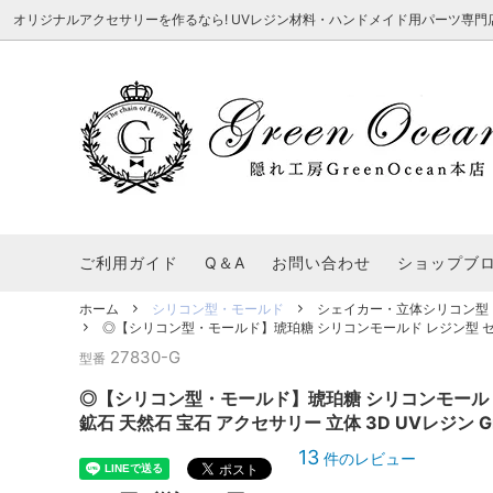
オリジナルアクセサリーを作るなら! UVレジン材料・ハンドメイド用パーツ専門店 隠れ工
★8/3更新 新商品★
■本店で買うとこんないいこと■
★7/24更
Ｑ＆Ａ/シ
2026謎福袋
★7/3更新 新商品★
コンテスト結果発表 - 一覧
★6/24更
福袋 作品例
★6/3更新 新商品★
★5/25更
レジン液・着色剤・オイル
カラリー大辞典
シール帳特
ご利用ガイド
Q＆A
お問い合わせ
ショップブ
★今これが買い！イチオシアイテム★
【UV-LE
パラコードクラフト特集
スクイーズ
★Resin Club（レジンクラブ）★
送料無料商
ホーム
シリコン型・モールド
シェイカー・立体シリコン型
着色パウダー
◎【シリコン型・モールド】琥珀糖 シリコンモールド レジン型 セット 
初心者さんも楽しくハンドメイド♪特集
おすすめデ
ふにゃふにゃ動く、謎の生き物を作ってみ
2026謎
27830-G
型番
た。
表
★スクイーズ特集★
ストーン・ビジュー
★スイーツ
◎【シリコン型・モールド】琥珀糖 シリコンモールド
★猫モールド＆パーツ特集★
＃お急ぎ便
鉱石 天然石 宝石 アクセサリー 立体 3D UVレジン G
キーホルダー基礎パーツ
＃レジン液迷ったらコレ！
＃初心者な
13
件のレビュー
＃文字・数字モールド
＃シェイカ