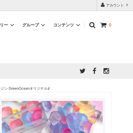
アカウント
ゴリー
グループ
コンテンツ
0
★7/9更新 新商品★
GreenOcean公式の仲間たち
ジンセット
福袋・ガチャ・謎
」結果発
★6/9更新 新商品★
親子でレジン♪クラフト特集
全商品を一気に見る!!
ド
ホイップデコ・粘土
Any giftについて
PADICO
｜保護猫活動
母の日特集
爆盛パック ★お得なまとめ買い特集★
ドライフラワー・押し花
 GreenOceanオリジナル♪
★クリスマスプレゼント特集★
03！！！
チョコレートシリーズ 対応一覧
★
ーツ
★ミニ文字モールド特集★
ヘア基礎パーツ
＃プレゼントにおすすめ
ミール皿・デコ土台
＃推し活
＃レジン液をさらさらにしたい