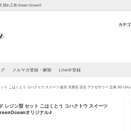
房 Green Ocean!!
カテ
新 新商品★
ョップでのお買い物 注意事項
★7/17更新 新商品★
GreenOcean各店舗の特徴
パラコード
スタートセット・レ
新 新商品★
・注意事項など - 一覧
★6/19更新 新商品★
2025謎福袋「わくわくコンテスト
表
新 新商品★
2026福袋のレフィル売り場
UVライト・道具
シリコン型・モール
集
教えて！レジン液の選び方
ログ
メルマガ登録・解除
Line＠登録
Dレジン液】まさるシリーズ
GreenOceanオリジナルシリーズ♪
クラフト特集
GreenOceanの新たな取り組み
品
★こだわりレジン道具特集★
封入・デコパーツ・シール
ラメ・ホログラム
について
こはくとう コハクトウ スイーツ 鉱石 天然石 宝石 アクセサリー 立体 3D UVレジン
コ土台
高品質メッキパーツ
福袋「わくわくコンテスト」結果発
＼予告／超改良！まさるの涙 ver.
特集★
基本基礎パーツ
★大きな穴のビーズ＆グッズ特集
アクセサリー基礎パ
 レジン型 セット こはくとう コハクトウ スイーツ
＃ラッピング
reenOceanオリジナル♪
チャーム
空枠・フレーム
に買う？
＃自分でモールドつくりたい
ーモールド用フィルム
＃鉱石ストーンモールド