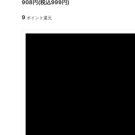
908円(税込999円)
ガラスドーム・ペン・他
＃つくってみたい！
2023福
9
ポイント還元
2025福袋のレフィル売り場
季節の特集
販売用資材・背景紙
★手作りドロップシール特集★
★しろたん
★ゆうパケ送料無料★1000円均一
★すみっコ