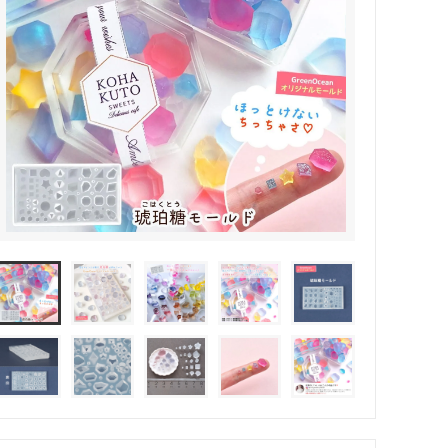
その他・雑貨
2024夏の福袋のレフィル売り場
★プレミアムシールシリーズ★
ラッピング・サービス
ーツ特集★
キャンディバッグの素の説明書
しセット
立体シール