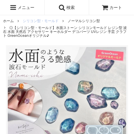
レジン液
まさるの涙
レジンセット
ドロップシール
メニュー
検索
カート
シリコンモールド
盛り専レジン
ホーム
シリコン型・モールド
ノーマルシリコン型
◎【シリコン型・モールド】水面ストーン シリコンモールド レジン型 波
石 水面 天然石 アクセサリー キーホルダー デコパーツ UVレジン 手芸 クラフ
ト GreenOceanオリジナル♪