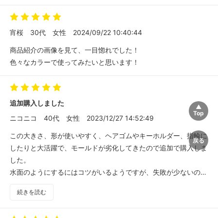
作ってみての感想は、最初は透明部分は３分の２よりこころもち
多めのつもりで作るといいかも？
私は最初、これくらいで３分の２かな？と思って作ったら、透明
宵桜
30代
女性
2024/09/22 10:40:44
部分が足りなかったみたいであんまり水面ぽくならなかったの
商品紹介の画像を見て、一目惚れでした！
で！
色々なカラーで使ってみたいと思います！
２回目からはちゃんとできました！
グリーンオーシャンさん、とても良い品物をありがとうございま
追加購入しました
す♪
ニコニコ
40代
女性
2023/12/27 14:52:49
この大きさ、形が使いやすく、ヘアゴムやキーホルダー、指輪に
したりと大活躍で、モールドが劣化してきたので追加で購入しま
した。
水面のようにするにはコツがいるようですが、失敗が少ないので
初心者さんにもオススメです！
続きを読む