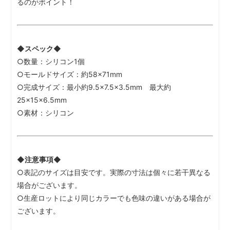
るのがポイント！
◆スペック◆
○数量：シリコン1個
○モールドサイズ：約58×71mm
○完成サイズ：最小約9.5×7.5×3.5mm 最大約
25×15×6.5mm
○素材：シリコン
◆注意事項◆
○表記のサイズは目安です。実際の寸法は個々に若干異なる
場合がございます。
○生産ロットにより同じカラーでも色味の違いがある場合が
ございます。