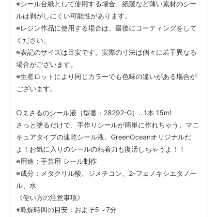
※シール台紙として使用する場合、紙製など薄い素材のシー
ルは剥がしにくい可能性があります。
※レジン作品に使用する場合は、最後にコーティングをして
ください。
※表記のサイズは目安です。実際の寸法は個々に若干異なる
場合がございます。
※生産ロットにより同じカラーでも色味の違いがある場合が
ございます。
○まさるのシール液（型番：28292-G）…1本 15ml
さっと塗るだけで、手作りシールが簡単に作れちゃう、マニ
キュアタイプの速乾シール液。GreenOceanオリジナルだ
よ！お気に入りのシールの粘着力も復活しちゃうよ！！
※用途：手芸用 シール制作
※成分：メタクリル酸、ジメチコン、2-フェノキシエタノー
ル、水
《使い方の注意事項》
※乾燥時間の目安：およそ5～7分