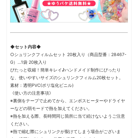
◆セット内容◆
○シュリンクフィルムセット 20枚入り（商品型番：28467-
G）…1袋 20枚入り
ぴたっと収縮！簡単キレイ♪ハンドメイド制作にぴったり
な、使いやすいサイズのシュリンクフィルム20枚セット。
素材：透明PVC(ポリ塩化ビニル)
《使い方の注意事項》
※裏側をテープで止めてから、エンボスヒーターやドライヤ
ーなどの弱モードで熱を加えてください。
※熱を加える際、長時間同じ箇所に当て続けないようご注意
ください。
※熱で縮む際にシュリンクが裂けてしまう場合がございま