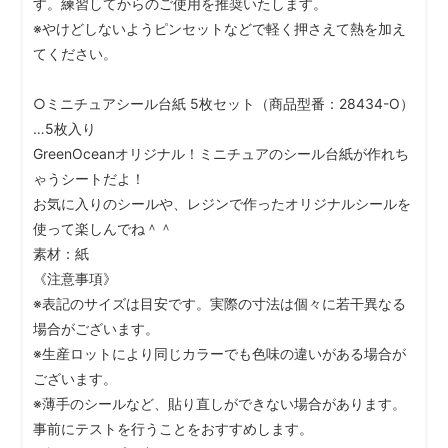
す。練習してからのご使用を推奨いたします。
※やけどしないようピンセットなどで軽く押さえて熱を加え
てください。
○ミニチュアシール台紙 5枚セット（商品型番：28434-O）
…5枚入り
GreenOceanオリジナル！ミニチュアのシール台紙が作れち
ゃうシートだよ！
お気に入りのシールや、レジンで作ったオリジナルシールを
使って楽しんでね＾＾
素材：紙
《注意事項》
※表記のサイズは目安です。実際の寸法は個々に若干異なる
場合がございます。
※生産ロットにより同じカラーでも色味の違いがある場合が
ございます。
※薄手のシールなど、貼り直しができない場合があります。
事前にテストを行うことをおすすめします。