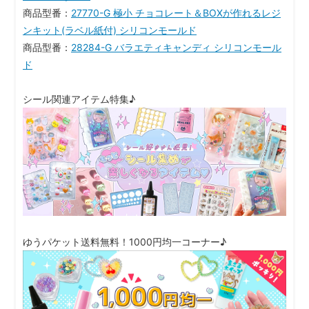
商品型番：
27770-G 極小 チョコレート＆BOXが作れるレジ
ンキット(ラベル紙付) シリコンモールド
商品型番：
28284-G バラエティキャンディ シリコンモール
ド
シール関連アイテム特集♪
ゆうパケット送料無料！1000円均一コーナー♪