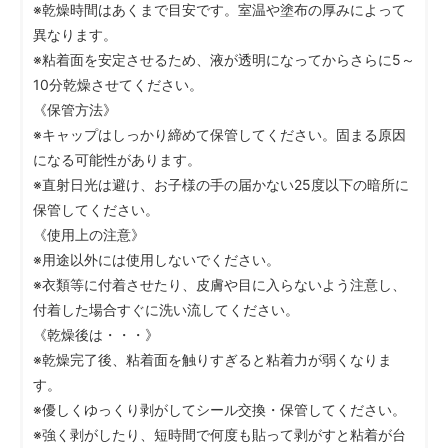
※乾燥時間はあくまで目安です。室温や塗布の厚みによって
異なります。
※粘着面を安定させるため、液が透明になってからさらに5～
10分乾燥させてください。
《保管方法》
※キャップはしっかり締めて保管してください。固まる原因
になる可能性があります。
※直射日光は避け、お子様の手の届かない25度以下の暗所に
保管してください。
《使用上の注意》
※用途以外には使用しないでください。
※衣類等に付着させたり、皮膚や目に入らないよう注意し、
付着した場合すぐに洗い流してください。
《乾燥後は・・・》
※乾燥完了後、粘着面を触りすぎると粘着力が弱くなりま
す。
※優しくゆっくり剥がしてシール交換・保管してください。
※強く剥がしたり、短時間で何度も貼って剥がすと粘着が台