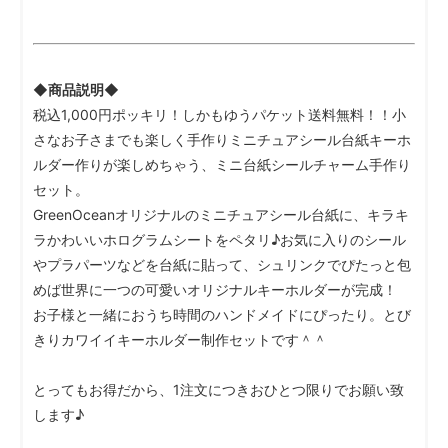
◆商品説明◆
税込1,000円ポッキリ！しかもゆうパケット送料無料！！小
さなお子さまでも楽しく手作りミニチュアシール台紙キーホ
ルダー作りが楽しめちゃう、ミニ台紙シールチャーム手作り
セット。
GreenOceanオリジナルのミニチュアシール台紙に、キラキ
ラかわいいホログラムシートをペタリ♪お気に入りのシール
やプラパーツなどを台紙に貼って、シュリンクでぴたっと包
めば世界に一つの可愛いオリジナルキーホルダーが完成！
お子様と一緒におうち時間のハンドメイドにぴったり。とび
きりカワイイキーホルダー制作セットです＾＾
とってもお得だから、1注文につきおひとつ限りでお願い致
します♪