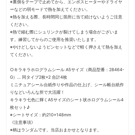
※裏側をテープで止めてから、エンボスヒーターやドライヤ
ーなどの弱モードで熱を加えてください。
※熱を加える際、長時間同じ箇所に当て続けないようご注意
ください。
※熱で縮む際にシュリンクが裂けてしまう場合がございま
す。練習してからのご使用を推奨いたします。
※やけどしないようピンセットなどで軽く押さえて熱を加え
てください。
○キラキラホログラムシール A5サイズ（商品型番：28464-
G）… 同タイプ2枚×2 合計4枚
ミニチュアシール台紙作りや作品の仕上げ、シール帳台紙作
りなどいろんな所で大活躍！
キラキラ七色に輝くA5サイズのシート状ホログラムシール4
枚セット♪
※シートサイズ：約210×148mm
《注意事項》
※柄はランダムです。当店おまかせとなります。