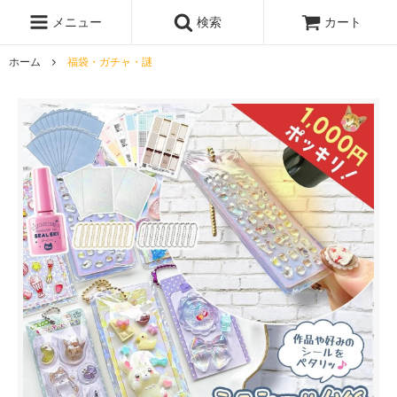
レジン液
まさるの涙
レジンセット
ドロップシール
メニュー
検索
カート
シリコンモールド
盛り専レジン
ホーム
福袋・ガチャ・謎