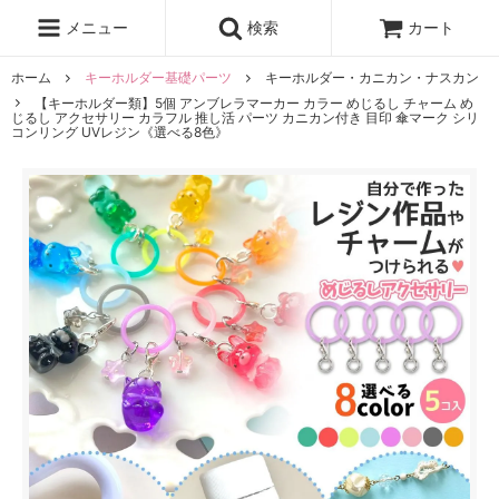
レジン液
まさるの涙
レジンセット
ドロップシール
メニュー
検索
カート
シリコンモールド
盛り専レジン
ホーム
キーホルダー基礎パーツ
キーホルダー・カニカン・ナスカン
【キーホルダー類】5個 アンブレラマーカー カラー めじるし チャーム め
じるし アクセサリー カラフル 推し活 パーツ カニカン付き 目印 傘マーク シリ
コンリング UVレジン《選べる8色》