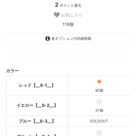
2
ポイント還元
お気に入り
119個
各オプションの詳細情報
レッド【__S-1__】
イエロー【__S-2__】
ブルー【__S-3__】
カラー
SOLD OUT
グリーン【__S-4__】
レッド【__S-1__】
82個
パープル【__S-5__】
イエロー【__S-2__】
ピンク【__S-6__】
SOLD OUT
27個
オレンジ【__S-7__】
ブルー【__S-3__】
SOLDOUT
SOLD OUT
グレー【__S-8__】