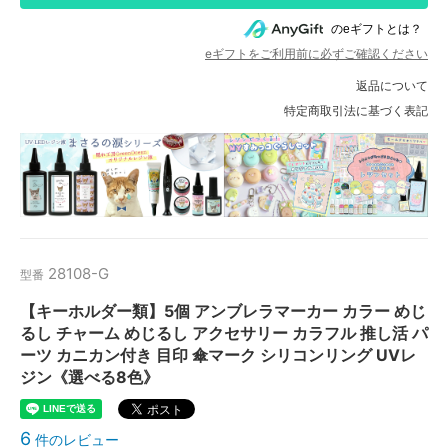
のeギフトとは？
eギフトをご利用前に必ずご確認ください
返品について
特定商取引法に基づく表記
28108-G
型番
【キーホルダー類】5個 アンブレラマーカー カラー めじ
るし チャーム めじるし アクセサリー カラフル 推し活 パ
ーツ カニカン付き 目印 傘マーク シリコンリング UVレ
ジン《選べる8色》
6
件のレビュー