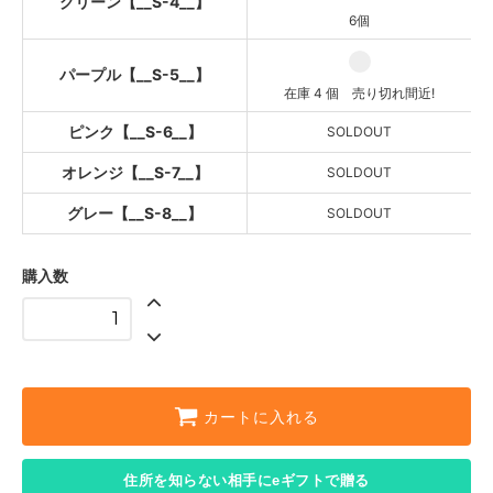
グリーン【__S-4__】
SOLD OUT
6個
パープル【__S-5__】
在庫 4 個 売り切れ間近!
ピンク【__S-6__】
SOLDOUT
オレンジ【__S-7__】
SOLDOUT
グレー【__S-8__】
SOLDOUT
購入数
カートに入れる
住所を知らない相手にeギフトで贈る