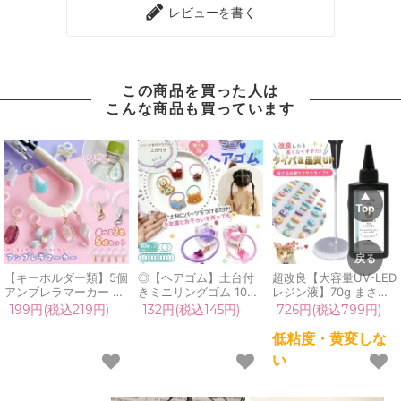
レビューを書く
この商品を買った人は
こんな商品も買っています
【キーホルダー類】5個
◎【ヘアゴム】土台付
超改良【大容量UV-LED
アンブレラマーカー め
きミニリングゴム 10個
レジン液】70g まさる
じるし チャーム めじる
+2個おまけ 輪 ヘアパ
の涙 サラサラタイプ
199円(税込219円)
132円(税込145円)
726円(税込799円)
し アクセサリー パーツ
ーツ キッズ ミニゴム
《クリア》 低粘度
カニカン付き 目印 ボト
髪 ごむ アクセサリー
GreenOceanオリジナ
低粘度・黄変しな
ルマーカー 傘マーク シ
細い 小さい 子供用 小
ル さらさら ツルツル
い
リコンリング UVレジ
学生 女の子 手芸 パー
高品質 透明 猫 UVレジ
ン 手芸 クラフト《選べ
ツ 手作り UVレジン
ン クラフト 安い おす
る2色》
《選べる7色》
すめ