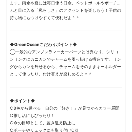
ます。雨傘や夏には毎日使う日傘、ペットボトルやポーチ…
ふと目に入る「私らしさ」のアクセントを楽しもう！子供の
持ち物にもつけやすくて便利だよ＾＾
◆GreenOceanこだわりポイント◆
◯一般的なアンブレラマーカーパーツとは異なり、シリコ
ンリングにカニカンでチャームを引っ掛ける構造です。リン
グからカンを外せるから、チャームをそのままキーホルダー
として使ったり、付け替えが楽しめるよ＾＾
◆ポイント◆
○8色から選べる！自分の「好き！」が見つかるカラー展開
○推し活にもぴったり！
○傘の目印として、置き違え防止に
○ポーチやリュックにも取り付けOK!