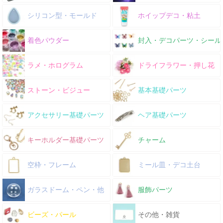
シリコン型・モールド
ホイップデコ・粘土
着色パウダー
封入・デコパーツ・シール
ラメ・ホログラム
ドライフラワー・押し花
ストーン・ビジュー
基本基礎パーツ
アクセサリー基礎パーツ
ヘア基礎パーツ
キーホルダー基礎パーツ
チャーム
空枠・フレーム
ミール皿・デコ土台
ガラスドーム・ペン・他
服飾パーツ
ビーズ・パール
その他・雑貨