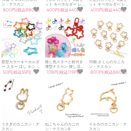
ン・ナスカン
ット キーホルダー レバ
ット キーホルダー レバ
ーナスカン カニカン パ
ーナスカン カニカン パ
800円(税込880円)
400円(税込440円)
400円(税込440円)
ーツ ハート はーと り
ーツ エンジェル 翼 羽
ぼん 手芸 ハンドメイド
根 ハンドメイド アクセ
アクセサリー 推し活グ
サリー 推し活 クリスマ
ッズ
ス
星型カラーキーホルダ
推し色スターと鈴付き
10個 さくらのカニカ
ー スター ほし ホシ 夜
薄型ナスカン 推し活グ
ン・ナスカン
空 カギ バッグチャーム
ッズ パーツ カニカン
50円(税込55円)
108円(税込119円)
800円(税込880円)
カニカン カラフル パー
カラビナ フック 回転カ
ツ 手芸 ハンドメイド
ン付き レジン 手芸 ク
アクセサリー 推し活グ
ラフト ハンドメイド
ッズ
うさぎのカニカン・ナ
ねこちゃんのカニカ
イルカのカニカン・ナ
スカン
ン・ナスカンA
スカン