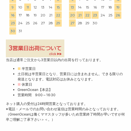
9
10
11
12
13
14
15
13
14
15
16
17
18
19
16
17
18
19
20
21
22
20
21
22
23
24
25
26
23
24
25
26
27
28
29
27
28
29
30
30
31
当店は通常ご注文から3営業日以内の出荷を行っております。
■
半営業日
土日祝は半営業日となり、営業日には含まれません。できる限りの
発送となります。電話対応はお休みとなります。
■
休業日
GreenOcean【本店】
営業時間 9:00～16:30
ネット購入の受付は24時間営業となっております。
※電話・メールでのお問い合わせ返信は営業時間のみとなっております。
（GreenOceanは働くママスタッフが多いため営業終了時間が早いですが何
卒ご理解ご了承下さい＞＜。）