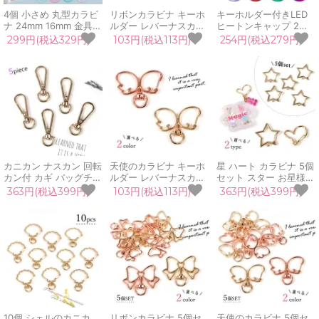
4個 小さめ 丸型カラビ
リボンカラビナ キーホ
キーホルダー付きLED
ナ 24mm 16mm 金具
ルダー レバーナスカン
ヒートンキャップ 2個
リング パーツ 資材 ナ
カニカン パーツ ハート
セット ミニカラーライ
299円(税込329円)
103円(税込113円)
254円(税込279円)
スカン キーリング パラ
はーと りぼん 手芸 ハ
ト LEDライト 電気 電
コード金具 フック シル
ンドメイド アクセサリ
球 光る イルミネーショ
バー ゴールド パステル
ー 推し活グッズ
ン 推し活 パーツ UVレ
カラー カラフル
ジン クラフト ハンドメ
イド
カニカン ナスカン 回転
天使のカラビナ キーホ
星 ハート カラビナ 5個
カン付 カギ バッグチャ
ルダー レバーナスカン
セット スター お星様
ーム スナップフック キ
カニカン パーツ エンジ
宇宙 はーと ラブ 愛 レ
363円(税込399円)
103円(税込113円)
363円(税込399円)
ーリング パーツ 手芸
ェル 翼 羽根 手芸 ハン
バーナスカン カニカン
お買い得 5個 シンプル
ドメイド アクセサリー
パーツ 手芸 クラフト
カニカン・ナスカン
推し活 クリスマス
ハンドメイド
10個 シェルのカニカ
リボンカラビナ 5個セ
天使のカラビナ 5個セ