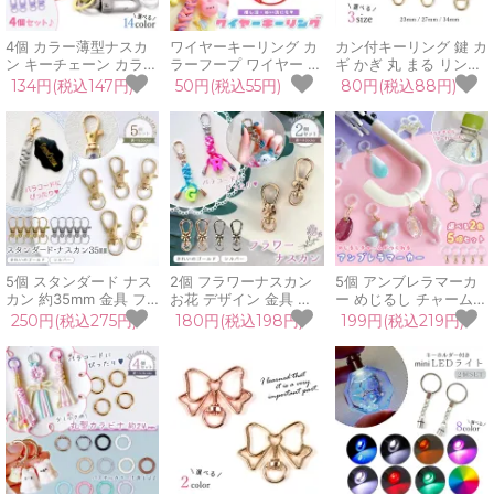
4個 カラー薄型ナスカ
ワイヤーキーリング カ
カン付キーリング 鍵 カ
ン キーチェーン カラフ
ラーフープ ワイヤー ス
ギ かぎ 丸 まる リング
ル フック カラビナ 回
トラップ バッグチャー
サークル バッグチャー
134円(税込147円)
50円(税込55円)
80円(税込88円)
転カン付 アクセサリー
ム キーリング ジョイン
ム カラビナ 金具 パー
金具 パーツ 部品 推し
ト コネクター 推し活
ツ 手芸 ハンドメイド
活 推し色 UVレジン 手
ぬい活 カラフル
アクセサリー
芸 ハンドメイド
5個 スタンダード ナス
2個 フラワーナスカン
5個 アンブレラマーカ
カン 約35mm 金具 フ
お花 デザイン 金具 フ
ー めじるし チャーム
ック 回転カン パーツ
ック 回転カン パーツ
めじるし アクセサリー
250円(税込275円)
180円(税込198円)
199円(税込219円)
部品 資材 カニカン 留
部品 資材 カニカン 留
パーツ カニカン付き 目
め具 きれいめゴールド
め具 きれいめゴールド
印 ボトルマーカー 傘マ
シルバー パラコード金
シルバー パラコード金
ーク シリコンリング
具 ハンドメイド 手芸
具 ハンドメイド 手芸
UVレジン 手芸 クラフ
ト