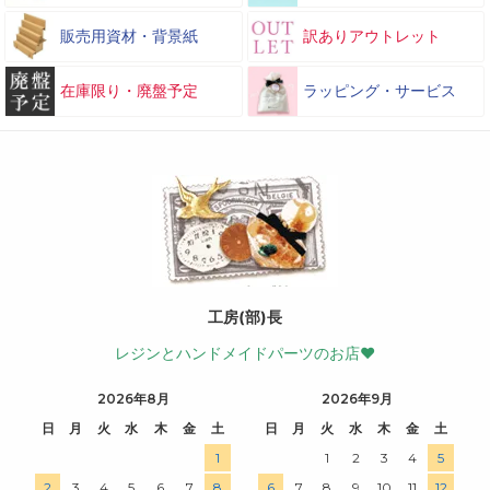
販売用資材・背景紙
訳ありアウトレット
在庫限り・廃盤予定
ラッピング・サービス
工房(部)長
レジンとハンドメイドパーツのお店♥
2026年8月
2026年9月
日
月
火
水
木
金
土
日
月
火
水
木
金
土
1
1
2
3
4
5
2
3
4
5
6
7
8
6
7
8
9
10
11
12