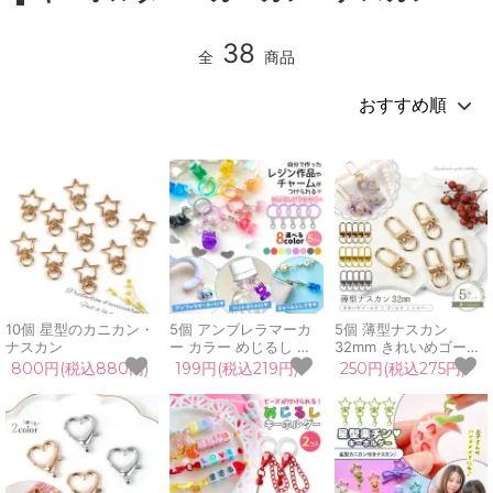
38
全
商品
10個 星型のカニカン・
5個 アンブレラマーカ
5個 薄型ナスカン
ナスカン
ー カラー めじるし チ
32mm きれいめゴール
ャーム めじるし アクセ
ド ゴールド シルバー
800円(税込880円)
199円(税込219円)
250円(税込275円)
サリー カラフル 推し活
金具 パーツ カニカン
パーツ カニカン付き 目
カラビナ フック 回転カ
印 傘マーク シリコンリ
ン付き シンプル レジン
ング UVレジン
レフィル