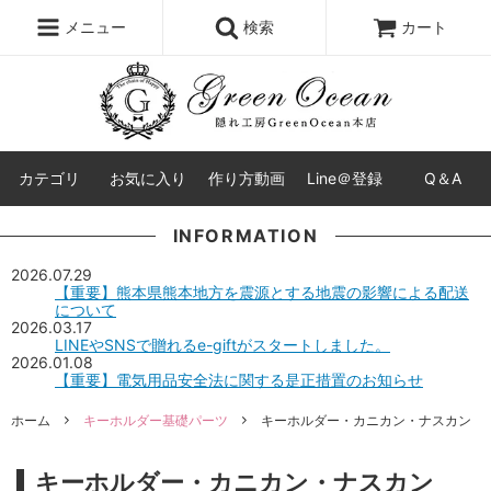
レジン液
まさるの涙
レジンセット
ドロップシール
メニュー
検索
カート
シリコンモールド
盛り専レジン
カテゴリ
お気に入り
作り方動画
Line＠登録
Q＆A
INFORMATION
2026.07.29
【重要】熊本県熊本地方を震源とする地震の影響による配送
について
2026.03.17
LINEやSNSで贈れるe-giftがスタートしました。
2026.01.08
【重要】電気用品安全法に関する是正措置のお知らせ
ホーム
キーホルダー基礎パーツ
キーホルダー・カニカン・ナスカン
キーホルダー・カニカン・ナスカン