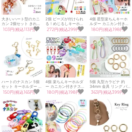
大きいハート型のカニ
2個 ビーズが付けられ
4個 星型楽ちんキーホ
カン 2個セット きれい
る！めじるしキーホル
ルダー カニカン付きナ
めゴールド シルバー ナ
ダー アンブレラマーカ
スカン セット 星型 カ
103円(税込113円)
272円(税込299円)
180円(税込198円)
スカン カラビナ チャー
ー めじるし チャーム
ラー カラフル 推し活
ム 留め具 基礎金具 ア
パーツ カニカン 目印
基礎金具 丸カン パーツ
クセサリー パーツ ハン
傘 シリコンリング 推し
部品 資材 UVレジン ク
ドメイド
活 UVレジン クラフト
ラフト 手芸 ハンドメイ
工作
ド
ハートのナスカン 5個
4個 楽ちんキーホルダ
5個 丸型カラビナ 約
セット キーホルダー レ
ー カニカン付きナスカ
34mm 金具 リング パ
バーナスカン はーと ラ
ン セット 薄型 カラー
ーツ 部品 資材 カニカ
150円(税込165円)
180円(税込198円)
363円(税込399円)
ブ カニカン カラビナ
カラフル 推し活 基礎金
ン キーリング きれいめ
バッグチャーム パーツ
具 丸カン パーツ 部品
ゴールド シルバー パラ
手芸 ハンドメイド アク
資材 UVレジン クラフ
コード金具 フック ハン
セサリー
ト 手芸 ハンドメイド
ドメイド 手芸