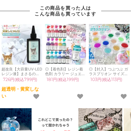
この商品を買った人は
こんな商品も買っています
超改良【大容量UV-LED
◎【着色剤】レジン着
◎【封入】つぶつぶ ガ
レジン液】まさるの涙
色剤 カラリー ジュエリ
ラスブリオン サイズ
ver.03 超透明 70g 初心
ーウォーターカラー 単
mix レジン封入素材 オ
726円(税込799円)
181円(税込199円)
103円(税込113円)
者 作家 コーティング
品 レジン着色料 定番
ーロラ 封入パーツ ガラ
ハード 黄変しない 高品
クリア 透明 宝石 UVレ
ス粒 ガラス玉 ビーズ
超透明・黄変しな
質 クリア 猫 UVレジン
ジン液 高発色 クラフト
シェイカー デコパーツ
い
液 安い おすすめ
GreenOceanオリジナ
カラフル キラキラ 手芸
GreenOcean
ル♪《選べる16色》
クラフト 《選べる15
色》