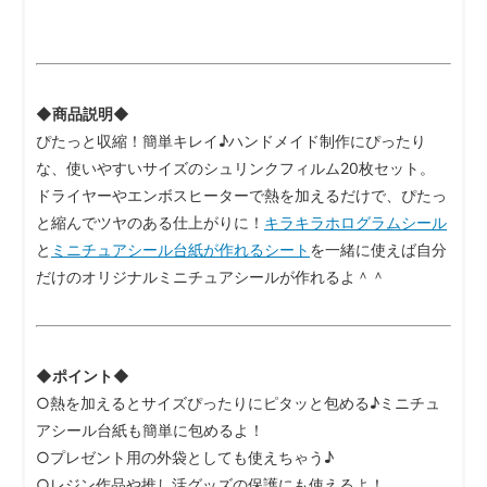
◆商品説明◆
ぴたっと収縮！簡単キレイ♪ハンドメイド制作にぴったり
な、使いやすいサイズのシュリンクフィルム20枚セット。
ドライヤーやエンボスヒーターで熱を加えるだけで、ぴたっ
と縮んでツヤのある仕上がりに！
キラキラホログラムシール
と
ミニチュアシール台紙が作れるシート
を一緒に使えば自分
だけのオリジナルミニチュアシールが作れるよ＾＾
◆ポイント◆
○熱を加えるとサイズぴったりにピタッと包める♪ミニチュ
アシール台紙も簡単に包めるよ！
○プレゼント用の外袋としても使えちゃう♪
○レジン作品や推し活グッズの保護にも使えるよ！