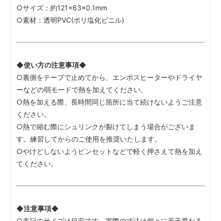
○サイズ：約121×63×0.1mm
○素材：透明PVC(ポリ塩化ビニル)
◆使い方の注意事項◆
○裏側をテープで止めてから、エンボスヒーターやドライヤ
ーなどの弱モードで熱を加えてください。
○熱を加える際、長時間同じ箇所に当て続けないようご注意
ください。
○熱で縮む際にシュリンクが裂けてしまう場合がございま
す。練習してからのご使用を推奨いたします。
○やけどしないようピンセットなどで軽く押さえて熱を加え
てください。
◆注意事項◆
○表記のサイズは目安です。実際の寸法は個々に若干異なる