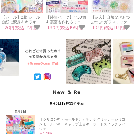
【シール】2枚 シール
【装飾パーツ】全30個
【封入】自然な形♪ つ
台紙に変身♪ キラキラ
♪ 裏面も作れるミニチ
ぶつぶ ガラスミックス
ホログラムシール A5
ュアシール台紙 5枚セ
全8色 サイズmix レジ
120円(税込132円)
180円(税込198円)
103円(税込113円)
シート オーロラ 星 虹
ット A5 キーホルダー
ン封入素材 封入パーツ
色 レインボー 透明 ク
チャーム まさる ぷっく
BIGケース ガラス玉 シ
リア デコ シール帳台紙
りシール シール帳 クラ
ェイカー デコパーツ ケ
UVレジン クラフト 手
フト GreenOceanオリ
ース入り レジン クラフ
芸 ハンドメイド 《選べ
ジナル♪
ト《選べる8種》
る5種》
New ＆ Re