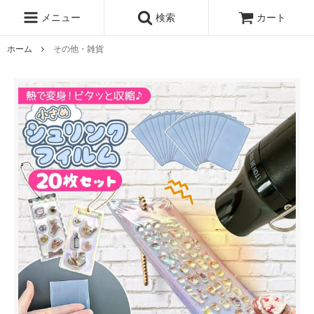
レジン液
まさるの涙
レジンセット
ドロップシール
メニュー
検索
カート
シリコンモールド
盛り専レジン
ホーム
その他・雑貨