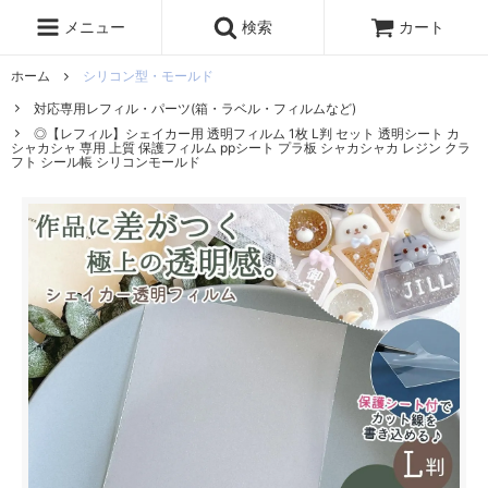
レジン液
まさるの涙
レジンセット
ドロップシール
メニュー
検索
カート
シリコンモールド
盛り専レジン
ホーム
シリコン型・モールド
対応専用レフィル・パーツ(箱・ラベル・フィルムなど)
◎【レフィル】シェイカー用 透明フィルム 1枚 L判 セット 透明シート カ
シャカシャ 専用 上質 保護フィルム ppシート プラ板 シャカシャカ レジン クラ
フト シール帳 シリコンモールド