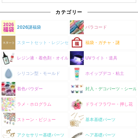
カテゴリー
2026謎福袋
パラコード
スタートセット・レジンセット
福袋・ガチャ・謎
レジン液・着色剤・オイル
UVライト・道具
シリコン型・モールド
ホイップデコ・粘土
着色パウダー
封入・デコパーツ・シール
ラメ・ホログラム
ドライフラワー・押し花
ストーン・ビジュー
基本基礎パーツ
アクセサリー基礎パーツ
ヘア基礎パーツ