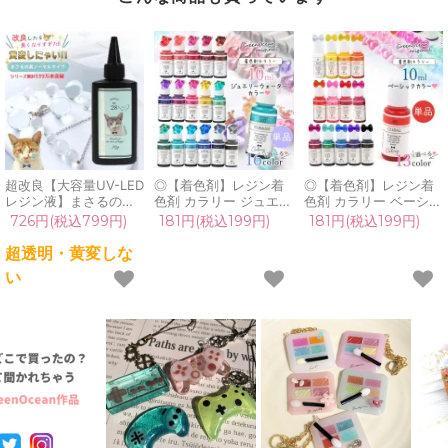
超改良【大容量UV-LED
◎【着色剤】レジン着
◎【着色剤】レジン着
レジン液】まさるの涙
色剤 カラリー ジュエリ
色剤 カラリー ベーシッ
ver.03 超透明 70g 初心
ーウォーターカラー 単
クカラー 単品 レジン着
726円(税込799円)
181円(税込199円)
181円(税込199円)
者 作家 コーティング
品 レジン着色料 定番
色料 定番 基本色 推し
ハード 黄変しない 高品
クリア 透明 宝石 UVレ
活 UVレジン液 高発色
超透明・黄変しな
質 クリア 猫 UVレジン
ジン液 高発色 クラフト
クラフト GreenOcean
い
液 安い おすすめ
GreenOceanオリジナ
オリジナル♪《選べる
GreenOcean
ル♪《選べる16色》
13色》