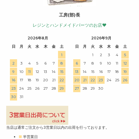
工房(部)長
レジンとハンドメイドパーツのお店♥
2026年8月
2026年9月
日
月
火
水
木
金
土
日
月
火
水
木
金
土
1
1
2
3
4
5
2
3
4
5
6
7
8
6
7
8
9
10
11
12
9
10
11
12
13
14
15
13
14
15
16
17
18
19
16
17
18
19
20
21
22
20
21
22
23
24
25
26
23
24
25
26
27
28
29
27
28
29
30
30
31
当店は通常ご注文から3営業日以内の出荷を行っております。
■
半営業日