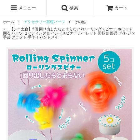
レジン液
まさるの涙
レジンセット
ドロップシール
メニュー
検索
カート
シリコンモールド
盛り専レジン
ホーム
アクセサリー基礎パーツ
その他
【デコ土台】5個 回り出したらとまらない♪ローリングスピナー ホワイト
回る パーツ セッティング台 ハンドスピナー ルーレット 回転台 部品 UVレジン
手芸 クラフト 手作り ハンドメイド