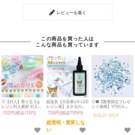
レビューを書く
この商品を買った人は
こんな商品も買っています
◎【封入】香り玉 5ｇ
超改良【大容量UV-LED
◎■【数量限定プレゼ
レジン封入素材 封入パ
レジン液】まさるの涙
ント価格】1円封入
ーツ かおり玉 におい玉
ver.03 超透明 70g 初心
GreenOceanオリジナ
103円(税込113円)
726円(税込799円)
SOLD OUT
かおりだま ビーズ コロ
者 作家 コーティング
ル♪ 《デニムブル
ン 香水 懐かしい 文房
ハード 黄変しない 高品
ー》 おひとりさまお
超透明・黄変しな
具 ファンシー雑貨 レト
質 クリア 猫 UVレジン
一つ レジン封入素材 封
い
ロ 推し活 レジン 手芸
液 安い おすすめ
入パーツ シェイカー 激