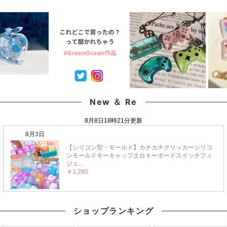
クラフト《選べる11
GreenOcean
安 デコパーツ まさるの
種》
涙
New ＆ Re
ショップランキング