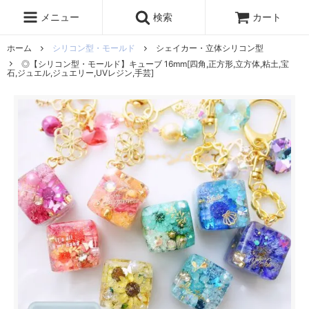
レジン液
まさるの涙
レジンセット
ドロップシール
メニュー
検索
カート
シリコンモールド
盛り専レジン
ホーム
シリコン型・モールド
シェイカー・立体シリコン型
◎【シリコン型・モールド】キューブ 16mm[四角,正方形,立方体,粘土,宝
石,ジュエル,ジュエリー,UVレジン,手芸]