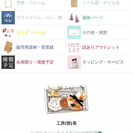
空枠・フレーム
ミール皿・デコ土台
ガラスドーム・ペン・他
服飾パーツ
ビーズ・パール
その他・雑貨
販売用資材・背景紙
訳ありアウトレット
在庫限り・廃盤予定
ラッピング・サービス
工房(部)長
レジンとハンドメイドパーツのお店♥