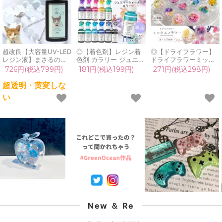
超改良【大容量UV-LED
◎【着色剤】レジン着
◎【ドライフラワー】
レジン液】まさるの涙
色剤 カラリー ジュエリ
ドライフラワーミック
ver.03 超透明 70g 初心
ーウォーターカラー 単
ス 日本製 ハーバリウム
726円(税込799円)
181円(税込199円)
271円(税込298円)
者 作家 コーティング
品 レジン着色料 定番
ハーバリューム プリザ
ハード 黄変しない 高品
クリア 透明 宝石 UVレ
ーブドフラワー レジン
超透明・黄変しな
質 クリア 猫 UVレジン
ジン液 高発色 クラフト
封入 ネイル 封入素材
い
液 安い おすすめ
GreenOceanオリジナ
花材 小花 本物 パーツ
GreenOcean
ル♪《選べる16色》
自然素材 小分け《選べ
る20種類》
New ＆ Re