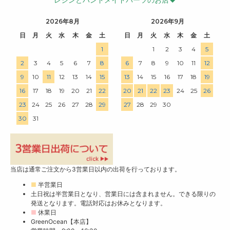
2026年8月
2026年9月
日
月
火
水
木
金
土
日
月
火
水
木
金
土
1
1
2
3
4
5
2
3
4
5
6
7
8
6
7
8
9
10
11
12
9
10
11
12
13
14
15
13
14
15
16
17
18
19
16
17
18
19
20
21
22
20
21
22
23
24
25
26
23
24
25
26
27
28
29
27
28
29
30
30
31
当店は通常ご注文から3営業日以内の出荷を行っております。
■
半営業日
土日祝は半営業日となり、営業日には含まれません。できる限りの
発送となります。電話対応はお休みとなります。
■
休業日
GreenOcean【本店】