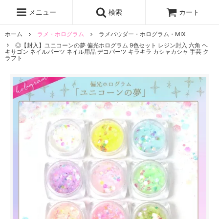
レジン液
まさるの涙
レジンセット
ドロップシール
メニュー
検索
カート
シリコンモールド
盛り専レジン
ホーム
ラメ・ホログラム
ラメパウダー・ホログラム・MIX
◎【封入】ユニコーンの夢 偏光ホログラム 9色セット レジン封入 六角 ヘ
キサゴン ネイルパーツ ネイル用品 デコパーツ キラキラ カシャカシャ 手芸 ク
ラフト