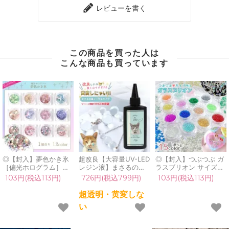
レビューを書く
この商品を買った人は
こんな商品も買っています
◎【封入】夢色かき氷
超改良【大容量UV-LED
◎【封入】つぶつぶ ガ
［偏光ホログラム］ま
レジン液】まさるの涙
ラスブリオン サイズ
るで氷のような…美し
ver.03 超透明 70g 初心
mix レジン封入素材 オ
103円(税込113円)
726円(税込799円)
103円(税込113円)
くも優しい煌めき♪《選
者 作家 コーティング
ーロラ 封入パーツ ガラ
べる12種》[不思議,珍,
ハード 黄変しない 高品
ス粒 ガラス玉 ビーズ
超透明・黄変しな
レジン,パーツ,手芸,ネ
質 クリア 猫 UVレジン
シェイカー デコパーツ
い
イル用品,ネイルパーツ,
液 安い おすすめ
カラフル キラキラ 手芸
デコパーツ,マスト]
GreenOcean
クラフト 《選べる15
色》