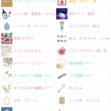
スタートセット・レジンセット
福袋・ガチャ・謎
レジン液・着色剤・オイル
UVライト・道具
シリコン型・モールド
ホイップデコ・粘土
着色パウダー
封入・デコパーツ・シール
ラメ・ホログラム
ドライフラワー・押し花
ストーン・ビジュー
基本基礎パーツ
アクセサリー基礎パーツ
ヘア基礎パーツ
キーホルダー基礎パーツ
チャーム
空枠・フレーム
ミール皿・デコ土台