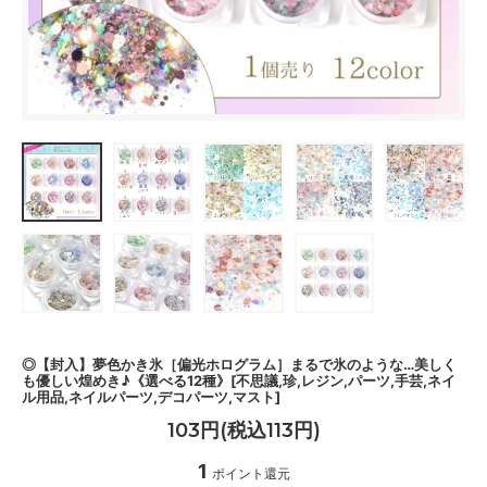
◎【封入】夢色かき氷［偏光ホログラム］まるで氷のような…美しく
も優しい煌めき♪《選べる12種》[不思議,珍,レジン,パーツ,手芸,ネイ
ル用品,ネイルパーツ,デコパーツ,マスト]
103円(税込113円)
1
ポイント還元