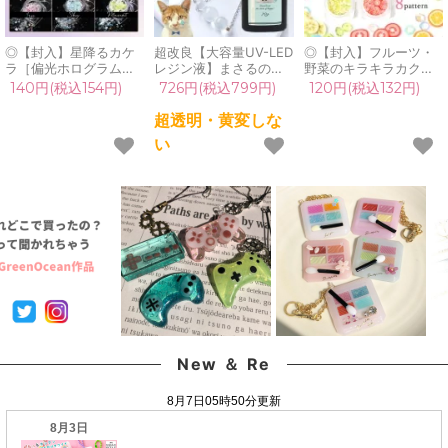
◎【封入】星降るカケ
超改良【大容量UV-LED
◎【封入】フルーツ・
ラ［偏光ホログラム］
レジン液】まさるの涙
野菜のキラキラカクテ
見る角度で色が変化す
ver.03 超透明 70g 初心
ル《選べる8種》[果物,
140円(税込154円)
726円(税込799円)
120円(税込132円)
る♪優しく煌めく夢色の
者 作家 コーティング
食べ物,輪切り,貼,レジ
欠片…《選べる8色》
ハード 黄変しない 高品
ン封入,樹脂粘土,ネイ
超透明・黄変しな
[不思議,珍,レジン,パー
質 クリア 猫 UVレジン
ル,デコ,手芸,ビジュー,
い
ツ,手芸,オーロラ,ネイ
液 安い おすすめ
スライス棒,シェイカー
ル用品,ネイルパーツ,デ
GreenOcean
モールドに]
コパーツ,マスト]
New ＆ Re