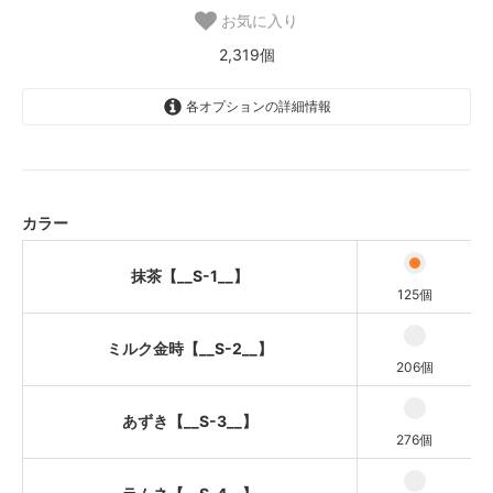
お気に入り
2,319個
各オプションの詳細情報
抹茶【__S-1__】
ミルク金時【__S-2__】
あずき【__S-3__】
カラー
ラムネ【__S-4__】
抹茶【__S-1__】
ほうじ茶【__S-5__】
125個
葡萄ミルク【__S-6__】
ミルク金時【__S-2__】
206個
紅芋【__S-7__】
葡萄【__S-8__】
あずき【__S-3__】
276個
【廃番】黒豆ミルク【__S-9__】
SOLD OUT