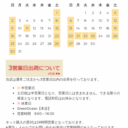
日
月
火
水
木
金
土
日
月
火
水
木
金
土
1
1
2
3
4
5
2
3
4
5
6
7
8
6
7
8
9
10
11
12
9
10
11
12
13
14
15
13
14
15
16
17
18
19
16
17
18
19
20
21
22
20
21
22
23
24
25
26
23
24
25
26
27
28
29
27
28
29
30
30
31
当店は通常ご注文から3営業日以内の出荷を行っております。
■
半営業日
土日祝は半営業日となり、営業日には含まれません。できる限りの
発送となります。電話対応はお休みとなります。
■
休業日
GreenOcean【本店】
営業時間 9:00～16:30
ネット購入の受付は24時間営業となっております。
※電話・メールでのお問い合わせ返信は営業時間のみとなっております。