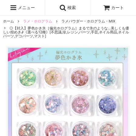
レジン液
まさるの涙
レジンセット
ドロップシール
メニュー
検索
カート
シリコンモールド
盛り専レジン
ホーム
ラメ・ホログラム
ラメパウダー・ホログラム・MIX
◎【封入】夢色かき氷［偏光ホログラム］まるで氷のような…美しくも優
しい煌めき♪《選べる12種》[不思議,珍,レジン,パーツ,手芸,ネイル用品,ネイル
パーツ,デコパーツ,マスト]