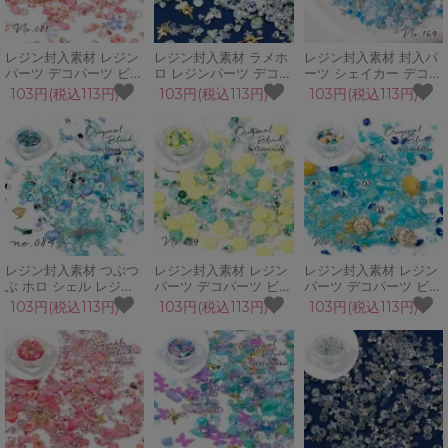
レジン封入素材 レジン
レジン封入素材 ラメホ
レジン封入素材 封入パ
パーツ デコパーツ ビジ
ロ レジンパーツ デコパ
ーツ シェイカー デコパ
ュー カーネーション フ
ーツ ビジュー ライムス
ーツ ウインターブレス
103円(税込113円)
103円(税込113円)
103円(税込113円)
ラワー 花 お粉 ネイル
カッシュ 星 蓄光 シェ
雪の結晶 冬 ブリオン
シェイカーモールド
イカーモールド
パール GreenOceanオ
GreenOceanオリジナ
GreenOceanオリジナ
リジナルブレンド♪
ルブレンド♪
ルブレンド♪
レジン封入素材 つぶつ
レジン封入素材 レジン
レジン封入素材 レジン
ぶ ホロ シェル レジン
パーツ デコパーツ ビジ
パーツ デコパーツ ビジ
パーツ デコパーツ ビジ
ュー シェル レモンスプ
ュー ガラス シェル 貝
103円(税込113円)
103円(税込113円)
103円(税込113円)
ュー フィールカームブ
ラッシュ 果物 フルーツ
ホロ ブリオン 夏の想い
ルー お粉 ネイル シェ
シェイカーモールド
出 海 マリン
イカーモールド
GreenOceanオリジナ
GreenOceanオリジナ
GreenOceanオリジナ
ルブレンド♪
ルブレンド♪
ルブレンド♪