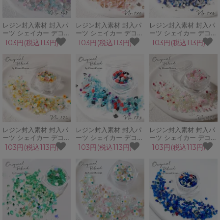
レジン封入素材 封入パ
レジン封入素材 封入パ
レジン封入素材 封入パ
ーツ シェイカー デコパ
ーツ シェイカー デコパ
ーツ シェイカー デコパ
ーツ マジックアワー 月
ーツ ディアレスト ハー
ーツ ラズライト カレッ
103円(税込113円)
103円(税込113円)
103円(税込113円)
十字星 夜 ブリオン ゆ
ト ブリオン チョコレー
ト ビジュー さざれ石
めかわ GreenOceanオ
ト くすみ GreenOcean
青 紺 GreenOceanオリ
リジナルブレンド♪
オリジナルブレンド♪
ジナルブレンド♪
レジン封入素材 封入パ
レジン封入素材 封入パ
レジン封入素材 封入パ
ーツ シェイカー デコパ
ーツ シェイカー デコパ
ーツ シェイカー デコパ
ーツ ブルーム 花 蝶 春
ーツ ワンダーランド 不
ーツ いちごのケーキ ス
103円(税込113円)
103円(税込113円)
103円(税込113円)
オレンジ ブリオン カレ
思議の国のアリス トラ
トロベリー 苺 スイーツ
ット シェル
ンプ ハート パール
カレット GreenOcean
GreenOceanオリジナ
GreenOceanオリジナ
オリジナルブレンド♪
ルブレンド♪
ルブレンド♪