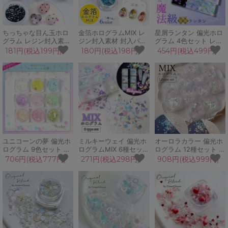
ちっちゃな目ん玉ホロ
金箔ホログラムMIX レ
星屑ランタン 偏光ホロ
グラム レジン封入素材
ジン封入素材 封入パー
グラム 4色セット レジ
黒 丸 目玉 ドット 封入
ツ フレーク デコパーツ
ン封入素材 封入パーツ
181円(税込199円)
180円(税込198円)
454円(税込499円)
パーツ フレーク ケース
ケース入り 容器 シェイ
フレーク デコパーツ ケ
入り 容器 シェイカー
カー シャカシャカ キラ
ース入り 容器 シェイカ
シャカシャカ 推し活
キラ ネイル UVレジン
ー シャカシャカ 推し活
UVレジン 手芸 クラフ
手芸 クラフト
UVレジン 手芸 クラフ
ト
ト
ユニコーンの夢 偏光ホ
ミルキーウェイ 偏光ホ
オーロラカラー 偏光ホ
ログラム 9色セット レ
ログラムMIX 6種セット
ログラム 12種セット ケ
ジン封入 六角 ヘキサゴ
ケース入り オーロラ ク
ース入り オーロラ フィ
706円(税込777円)
271円(税込298円)
908円(税込999円)
ン ネイルパーツ ネイル
ラッシュホログラム 乱
ルム レジン封入 ハート
用品 デコパーツ キラキ
切り フィルム レジン封
星 月 三角 丸 ひし形 花
ラ カシャカシャ 手芸
入 ネイルパーツ デコパ
びら 六角形 デコパーツ
クラフト
ーツ キラキラ ケース付
キラキラ ネイル 手芸
き 手芸 クラフト
クラフト