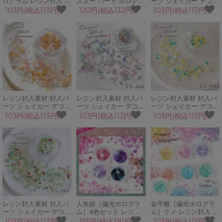
ログラム レジン封入 六
スター ハート ホログラ
ーツ シェイカー デコパ
角 ヘキサゴン ネイルパ
ム レジン封入素材 封入
ーツ 海の国のお姫様 マ
103円(税込113円)
120円(税込132円)
103円(税込113円)
ーツ ネイル用品 デコパ
パーツ 細かい フレーク
リン 夏 熱帯魚 貝殻 シ
ーツ キラキラ カシャカ
デコパーツ ケース入り
ェル ビジュー
シャ 手芸 クラフト
容器 星 ゴールド シル
GreenOceanオリジナ
バー シェイカー UVレ
ルブレンド♪
ジン
レジン封入素材 封入パ
レジン封入素材 封入パ
レジン封入素材 封入パ
ーツ シェイカー デコパ
ーツ シェイカー デコパ
ーツ シェイカー デコパ
ーツ カームピンク 蝶
ーツ うつりぎ 蝶 シェ
ーツ レモンモヒート 夏
103円(税込113円)
103円(税込113円)
103円(税込113円)
春 日差し カレット ブ
ル カレット ホログラム
フルーツ 果物 メープル
リオン GreenOceanオ
GreenOceanオリジナ
カレット GreenOcean
リジナルブレンド♪
ルブレンド♪
オリジナルブレンド♪
レジン封入素材 封入パ
人魚姫［偏光ホログラ
金平糖［偏光ホログラ
ーツ シェイカー デコパ
ム］4色セット レジン
ム］ラメ レジン封入 ネ
ーツ ピスタチオタルト
封入 ネイルパーツ ネイ
イルパーツ ネイル用品
103円(税込113円)
355円(税込391円)
103円(税込113円)