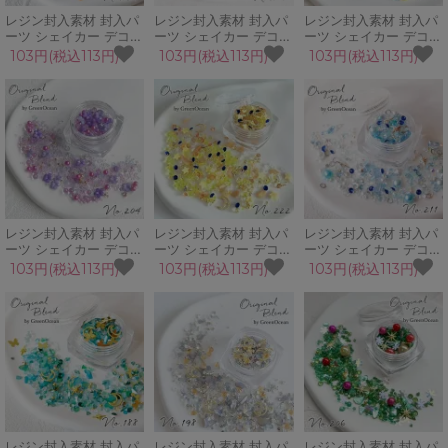
レジン封入素材 封入パ
レジン封入素材 封入パ
レジン封入素材 封入パ
ーツ シェイカー デコパ
ーツ シェイカー デコパ
ーツ シェイカー デコパ
ーツ 黄昏 イチョウ 銀
ーツ ディープシー 蓄光
ーツ ブルーラグーン オ
103円(税込113円)
103円(税込113円)
103円(税込113円)
杏 秋 メープル カレッ
サメ 海 夏 マリン 貝 星
レンジ レモン マリン
ト 和風 GreenOceanオ
青 ネイビー
海 リゾート
リジナルブレンド♪
GreenOceanオリジナ
GreenOceanオリジナ
ルブレンド♪
ルブレンド♪
レジン封入素材 封入パ
レジン封入素材 封入パ
レジン封入素材 封入パ
ーツ シェイカー デコパ
ーツ シェイカー デコパ
ーツ シェイカー デコパ
ーツ ヘリオトロープ お
ーツ ヴィーナスイエロ
ーツ 0時のお姫様 ブリ
103円(税込113円)
103円(税込113円)
103円(税込113円)
花 パール ガラスブリオ
ー シェル ビジュー 月
オン ビジュー カレット
ン GreenOceanオリジ
星 金星 GreenOceanオ
パール GreenOceanオ
ナルブレンド♪
リジナルブレンド♪
リジナルブレンド♪
レジン封入素材 封入パ
レジン封入素材 封入パ
レジン封入素材 封入パ