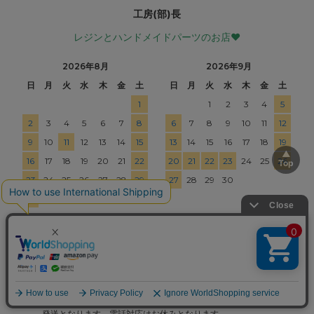
工房(部)長
レジンとハンドメイドパーツのお店♥
2026年8月
2026年9月
日
月
火
水
木
金
土
日
月
火
水
木
金
土
1
1
2
3
4
5
2
3
4
5
6
7
8
6
7
8
9
10
11
12
9
10
11
12
13
14
15
13
14
15
16
17
18
19
16
17
18
19
20
21
22
20
21
22
23
24
25
26
23
24
25
26
27
28
29
27
28
29
30
30
31
当店は通常ご注文から3営業日以内の出荷を行っております。
■
半営業日
土日祝は半営業日となり、営業日には含まれません。できる限りの
発送となります。電話対応はお休みとなります。