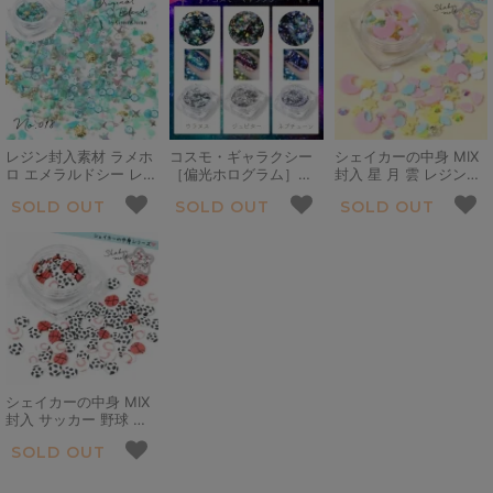
ケース付き 手芸 クラフ
ーツ キラキラ カシャカ
不思議 お粉
ト
シャ 手芸 クラフト
レジン封入素材 ラメホ
コスモ・ギャラクシー
シェイカーの中身 MIX
ロ エメラルドシー レジ
［偏光ホログラム］煌
封入 星 月 雲 レジン封
ンパーツ デコパーツ ビ
めきが美しすぎる宇宙
入 ビジュー スター ム
SOLD OUT
SOLD OUT
SOLD OUT
ジュー お粉 ネイルパー
の神秘♪
ーン スライスパーツ カ
ツ シェイカーモールド
シャカシャ デコパーツ
GreenOceanオリジナ
パステルカラー もくも
ルブレンド♪
く 手芸 クラフト ネイ
ルパーツ ネイル用品
シェイカーの中身 MIX
封入 サッカー 野球 バ
スケ レジン封入素材 封
SOLD OUT
入パーツ シェイカー デ
コパーツ 部活 スポーツ
ボール スライスパーツ