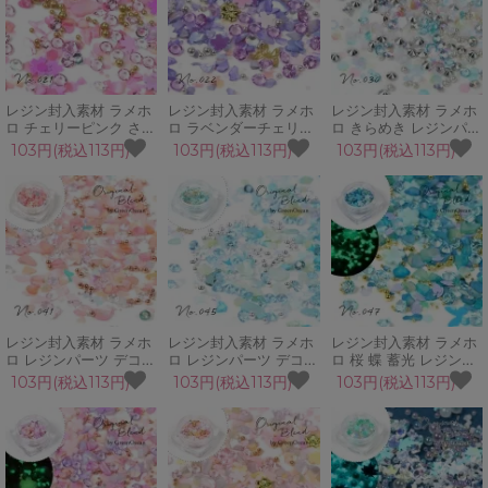
ルブレンド♪
レジン封入素材 ラメホ
レジン封入素材 ラメホ
レジン封入素材 ラメホ
ロ チェリーピンク さく
ロ ラベンダーチェリー
ロ きらめき レジンパー
ら 桜 サクラ レジンパ
さくら 桜 蝶 レジンパ
ツ デコパーツ ビジュー
103円(税込113円)
103円(税込113円)
103円(税込113円)
ーツ デコパーツ お粉
ーツ デコパーツ お粉
お粉 ネイルパーツ シェ
ネイルパーツ シェイカ
ネイルパーツ シェイカ
イカーモールド
ーモールド
ーモールド
GreenOceanオリジナ
GreenOceanオリジナ
GreenOceanオリジナ
ルブレンド♪
ルブレンド♪
ルブレンド♪
レジン封入素材 ラメホ
レジン封入素材 ラメホ
レジン封入素材 ラメホ
ロ レジンパーツ デコパ
ロ レジンパーツ デコパ
ロ 桜 蝶 蓄光 レジンパ
ーツ ビジュー お粉 蓄
ーツ ビジュー スターマ
ーツ デコパーツ ビジュ
103円(税込113円)
103円(税込113円)
103円(税込113円)
光 蝶 バタフライ 花 ピ
リン 海 イルカ 夏 蓄光
ー ヒーリングブルー お
ーチ・メルバ シェイカ
ネイル シェイカーモー
粉 ネイル シェイカーモ
ーモールド
ルド GreenOceanオリ
ールド GreenOceanオ
GreenOceanオリジナ
ジナルブレンド♪
リジナルブレンド♪
ルブレンド♪