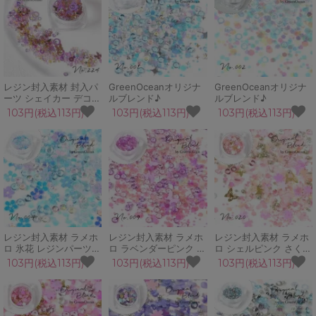
ルブレンド♪
レジン封入素材 封入パ
GreenOceanオリジナ
GreenOceanオリジナ
ーツ シェイカー デコパ
ルブレンド♪
ルブレンド♪
ーツ アメトリン 蝶 ガ
103円(税込113円)
103円(税込113円)
103円(税込113円)
ラスブリオン ビジュー
GreenOceanオリジナ
ルブレンド♪
レジン封入素材 ラメホ
レジン封入素材 ラメホ
レジン封入素材 ラメホ
ロ 氷花 レジンパーツ
ロ ラベンダーピンク 蝶
ロ シェルピンク さくら
デコパーツ ビジュー お
ちょうちょ レジンパー
桜 サクラ レジンパーツ
103円(税込113円)
103円(税込113円)
103円(税込113円)
粉 ネイルパーツ シェイ
ツ デコパーツ ビジュー
デコパーツ ビジュー お
カーモールド 手芸 ラメ
ネイル シェイカーモー
粉 ネイルパーツ シェイ
ホロ GreenOceanオリ
ルド 手芸 GreenOcean
カーモールド
ジナルブレンド♪
オリジナルブレンド♪
GreenOceanオリジナ