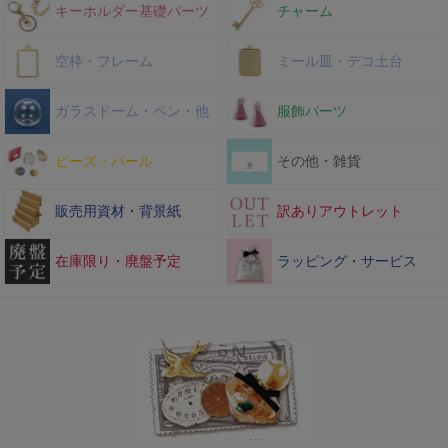
キーホルダー基礎パーツ
チャーム
空枠・フレーム
ミール皿・デコ土台
ガラスドーム・ペン・他
服飾パーツ
ビーズ・パール
その他・雑貨
販売用資材・背景紙
訳ありアウトレット
在庫限り・廃盤予定
ラッピング・サービス