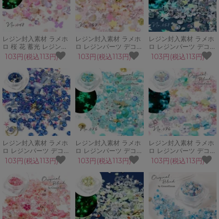
レジン封入素材 ラメホ
レジン封入素材 ラメホ
レジン封入素材 ラメホ
ロ 桜 花 蓄光 レジンパ
ロ レジンパーツ デコパ
ロ レジンパーツ デコパ
ーツ デコパーツ ビジュ
ーツ ビジュー ハニーピ
ーツ ビジュー オーロラ
103円(税込113円)
103円(税込113円)
103円(税込113円)
ー フェミニンピンク お
ンク お粉 ネイル シェ
ミント 蓄光 お粉 ネイ
粉 ネイル シェイカーモ
イカーモールド
ル シェイカーモールド
ールド GreenOceanオ
GreenOceanオリジナ
GreenOceanオリジナ
リジナルブレンド♪
ルブレンド♪
ルブレンド♪
レジン封入素材 ラメホ
レジン封入素材 ラメホ
レジン封入素材 ラメホ
ロ レジンパーツ デコパ
ロ レジンパーツ デコパ
ロ レジンパーツ デコパ
ーツ ビジュー ブルーム
ーツ ビジュー マーメイ
ーツ レインボーファン
103円(税込113円)
103円(税込113円)
103円(税込113円)
ーン 月 星 宇宙 お粉 ネ
ド・ブルー マリン シェ
タジー 蓄光 蝶 花 ビジ
イル シェイカーモール
ル お粉 ネイル シェイ
ュー お粉 ネイル シェ
ド GreenOceanオリジ
カーモールド
イカーモールド
ナルブレンド♪
GreenOceanオリジナ
GreenOceanオリジナ
ルブレンド♪
ルブレンド♪