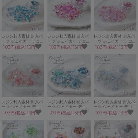
レジン封入素材 封入パ
レジン封入素材 封入パ
レジン封入素材 封入パ
ーツ シェイカー デコパ
ーツ シェイカー デコパ
ーツ シェイカー デコパ
ーツ 海洋パラダイス 夏
ーツ カシスピンク 蝶
ーツ 恋わずらい 蝶 十
103円(税込113円)
103円(税込113円)
103円(税込113円)
マリン サメ イルカ 熱
シェルフレーク 粒ガラ
字星 シェル ブリオン
帯魚 貝がら
ス GreenOceanオリジ
カレット 春
GreenOceanオリジナ
ナルブレンド♪
GreenOceanオリジナ
ルブレンド♪
ルブレンド♪
レジン封入素材 封入パ
レジン封入素材 封入パ
レジン封入素材 封入パ
ーツ シェイカー デコパ
ーツ シェイカー デコパ
ーツ シェイカー デコパ
ーツ シュガープラム バ
ーツ レインブルー 蝶
ーツ シャーベットブル
103円(税込113円)
103円(税込113円)
103円(税込113円)
タフライ 蝶 シェル カ
春 梅雨 シェル カレッ
ー 氷 雪 夏 冬 ガラス粒
レット ホログラム
ト ブリオン
ビジュー ブリオン
GreenOceanオリジナ
GreenOceanオリジナ
GreenOceanオリジナ
ルブレンド♪
ルブレンド♪
ルブレンド♪