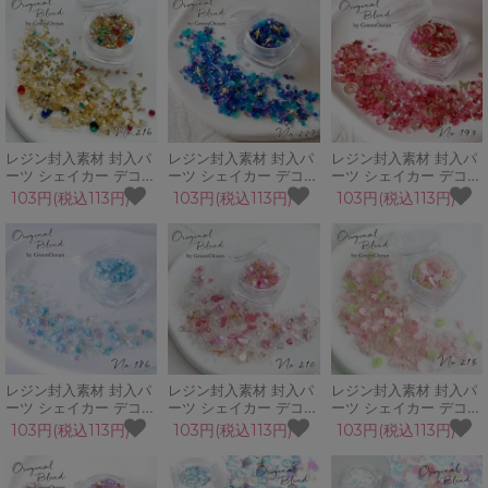
ルブレンド♪
GreenOceanオリジナ
オリジナルブレンド♪
ルブレンド♪
レジン封入素材 封入パ
レジン封入素材 封入パ
レジン封入素材 封入パ
ーツ シェイカー デコパ
ーツ シェイカー デコパ
ーツ シェイカー デコパ
ーツ ジュエリーボック
ーツ アレキサンドライ
ーツ 茜空 月 蝶 ブリオ
103円(税込113円)
103円(税込113円)
103円(税込113円)
ス ストーン パール ビ
ト ブリオン ホログラム
ン ビジュー ホログラム
ジュー ブリオン
ビジュー GreenOcean
GreenOceanオリジナ
GreenOceanオリジナ
オリジナルブレンド♪
ルブレンド♪
ルブレンド♪
レジン封入素材 封入パ
レジン封入素材 封入パ
レジン封入素材 封入パ
ーツ シェイカー デコパ
ーツ シェイカー デコパ
ーツ シェイカー デコパ
ーツ ブルーレースフラ
ーツ ルミナスグロウ シ
ーツ さくらもち 桜 葉
103円(税込113円)
103円(税込113円)
103円(税込113円)
ワー 花 春 夏 桜 水色
ェル ガラスブリオン パ
っぱ 春 和菓子 ガラス
GreenOceanオリジナ
ール スパンコール
ブリオン GreenOcean
ルブレンド♪
GreenOceanオリジナ
オリジナルブレンド♪