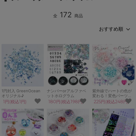
172
全
商品
1円封入 GreenOcean
ナンバーorアルファベ
紫外線でハートの色が
オリジナル♪
ットホログラム
変わる！変色パーツ入
り封入MIX レジン封入
1円(税込1円)
180円(税込198円)
225円(税込248円)
素材 デコ ビジュー 穴
なしパール クリスマス