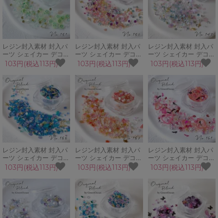
レジン封入素材 封入パ
レジン封入素材 封入パ
レジン封入素材 封入パ
ーツ シェイカー デコパ
ーツ シェイカー デコパ
ーツ シェイカー デコパ
ーツ キウイフルーツ 果
ーツ サンセットビーチ
ーツ 蜃気楼 ガラスカレ
103円(税込113円)
103円(税込113円)
103円(税込113円)
物 食べ物 スライスパー
月 星 シェル ブリオン
ット ビジュー ホログラ
ツ GreenOceanオリジ
ビジュー GreenOcean
ム 星 GreenOceanオリ
ナルブレンド♪
オリジナルブレンド♪
ジナルブレンド♪
レジン封入素材 封入パ
レジン封入素材 封入パ
レジン封入素材 封入パ
ーツ シェイカー デコパ
ーツ シェイカー デコパ
ーツ シェイカー デコパ
ーツ コスミックスペー
ーツ もみじ 秋 紅葉 カ
ーツ ガールズトーク ハ
103円(税込113円)
103円(税込113円)
103円(税込113円)
ス ブリオン 星 月 夜 空
エデ メープル 和風 カ
ート ハイヒール リップ
宇宙 GreenOceanオリ
レット GreenOceanオ
唇 パール GreenOcean
ジナルブレンド♪
リジナルブレンド♪
オリジナルブレンド♪