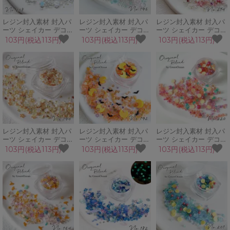
レジン封入素材 封入パ
レジン封入素材 封入パ
レジン封入素材 封入パ
ーツ シェイカー デコパ
ーツ シェイカー デコパ
ーツ シェイカー デコパ
ーツ 月下美人 ブリオン
ーツ しゃぼんだま 蝶
ーツ ラブウィズユー ピ
103円(税込113円)
103円(税込113円)
103円(税込113円)
カレット 花 夜 フラワ
シャボン玉 夏 アクア
ンク ハート シェル バ
ー GreenOceanオリジ
ブリオン GreenOcean
レンタイン
ナルブレンド♪
オリジナルブレンド♪
GreenOceanオリジナ
ルブレンド♪
レジン封入素材 封入パ
レジン封入素材 封入パ
レジン封入素材 封入パ
ーツ シェイカー デコパ
ーツ シェイカー デコパ
ーツ シェイカー デコパ
ーツ 金木犀 花 秋 キン
ーツ スプーキーナイト
ーツ カシスオレンジ 夏
103円(税込113円)
103円(税込113円)
103円(税込113円)
モクセイ フラワー ガラ
ハロウィン コウモリ 月
トロピカル カレット
スカレット
夜 GreenOceanオリジ
GreenOceanオリジナ
GreenOceanオリジナ
ナルブレンド♪
ルブレンド♪
ルブレンド♪