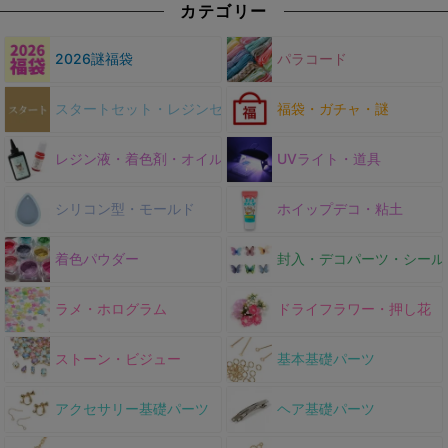
カテゴリー
ネイルパーツ カシャカ
シャ 手芸 クラフト
2026謎福袋
パラコード
スタートセット・レジンセット
福袋・ガチャ・謎
レジン液・着色剤・オイル
UVライト・道具
シリコン型・モールド
ホイップデコ・粘土
着色パウダー
封入・デコパーツ・シール
ラメ・ホログラム
ドライフラワー・押し花
ストーン・ビジュー
基本基礎パーツ
アクセサリー基礎パーツ
ヘア基礎パーツ