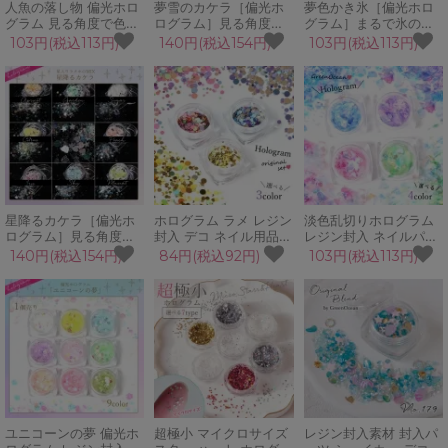
人魚の落し物 偏光ホロ
夢雪のカケラ［偏光ホ
夢色かき氷［偏光ホロ
グラム 見る角度で色が
ログラム］見る角度で
グラム］まるで氷のよ
変化する♪ レジン封入
色が変化する♪煌めく雪
うな…美しくも優しい
103円(税込113円)
140円(税込154円)
103円(税込113円)
マリン 夏 貝 シェル オ
のような…
煌めき♪
ーロラ ネイルパーツ ネ
イル用品 キラキラ カシ
ャカシャ 珍
星降るカケラ［偏光ホ
ホログラム ラメ レジン
淡色乱切りホログラム
ログラム］見る角度で
封入 デコ ネイル用品
レジン封入 ネイルパー
色が変化する♪優しく煌
ネイルパーツ デコパー
ツ ネイル用品 デコパー
140円(税込154円)
84円(税込92円)
103円(税込113円)
めく夢色の欠片…
ツ つぶつぶホログラム
ツ 虹色 偏光 オーロラ
つぶつぶバブル パーツ
フィルム クラッシュホ
トッピング キラキラ カ
ログラム キラキラ カシ
ラーmix 手芸
ャカシャ 手芸 クラフト
ユニコーンの夢 偏光ホ
超極小 マイクロサイズ
レジン封入素材 封入パ