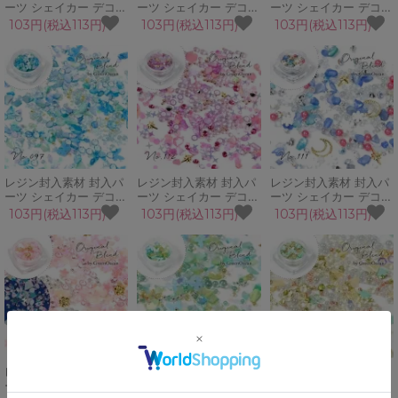
ーツ シェイカー デコパ
ーツ シェイカー デコパ
ーツ シェイカー デコパ
ーツ レインボースノー
ーツ プリンセスピンク
ーツ わすれな草 蝶 花
103円(税込113円)
103円(税込113円)
103円(税込113円)
雪の結晶 冬 クリスマス
桜 蝶 春 花びら ホログ
スパンコール シェルフ
星 粒ガラス
ラム ビジュー
レーク GreenOceanオ
GreenOceanオリジナ
GreenOceanオリジナ
リジナルブレンド♪
ルブレンド♪
ルブレンド♪
レジン封入素材 封入パ
レジン封入素材 封入パ
レジン封入素材 封入パ
ーツ シェイカー デコパ
ーツ シェイカー デコパ
ーツ シェイカー デコパ
ーツ ソーダブルー 蝶
ーツ ローレライ 六角形
ーツ クリスマスナイト
103円(税込113円)
103円(税込113円)
103円(税込113円)
花 ガラス粒 シェル ビ
メタルパーツ ブリオン
パール 雪の結晶 月 ブ
ジュー ブリオン ネイル
ビジュー GreenOcean
リオン GreenOceanオ
GreenOceanオリジナ
オリジナルブレンド♪
リジナルブレンド♪
ルブレンド♪
レジン封入素材 封入パ
レジン封入素材 封入パ
レジン封入素材 封入パ
ーツ シェイカー デコパ
ーツ シェイカー デコパ
ーツ シェイカー デコパ