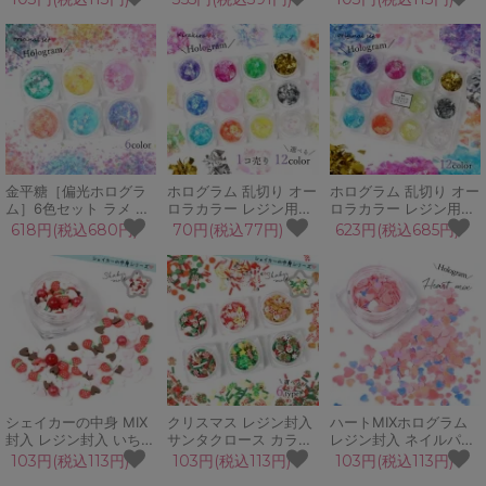
カレット ブリオン パー
ル用品 デコパーツ 海
デコパーツ キラキラ パ
ル GreenOceanオリジ
マリン キラキラ オーロ
ステルカラー ハート 星
ナルブレンド♪
ラ 人魚のウロコ 手芸
桜 リーフ カシャカシャ
クラフト
コンテナ入り 手芸 クラ
フト
金平糖［偏光ホログラ
ホログラム 乱切り オー
ホログラム 乱切り オー
ム］6色セット ラメ レ
ロラカラー レジン用品
ロラカラー レジン用品
ジン封入 ネイルパーツ
パーツ 手芸 ネイル用品
パーツ 手芸 用品 パー
618円(税込680円)
70円(税込77円)
623円(税込685円)
ネイル用品 デコパーツ
ネイルパーツ デコパー
ツ デコパーツ オーロラ
キラキラ パステルカラ
ツ オーロラフィルム マ
フィルム マスト 珍 12
ー ハート 星 桜 リーフ
スト 珍 クラッシュホロ
色セット クラッシュホ
カシャカシャ コンテナ
グラム
ログラム
入り 手芸 クラフト
シェイカーの中身 MIX
クリスマス レジン封入
ハートMIXホログラム
封入 レジン封入 いちご
サンタクロース カラー
レジン封入 ネイルパー
ハート パール スライス
スプレー スライスパー
ツ ネイル用品 デコパー
103円(税込113円)
103円(税込113円)
103円(税込113円)
パーツ ネイルパーツ ネ
ツ 雪だるま ツリー 星
ツ ピンク 偏光 カシャ