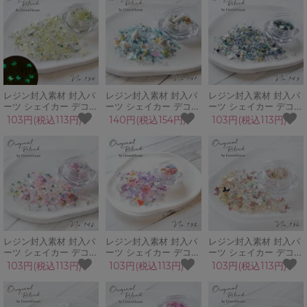
GreenOceanオリジナ
ルブレンド♪
オリジナルブレンド♪
ルブレンド♪
レジン封入素材 封入パ
レジン封入素材 封入パ
レジン封入素材 封入パ
ーツ シェイカー デコパ
ーツ シェイカー デコパ
ーツ シェイカー デコパ
ーツ レモンクォーツ 蝶
ーツ シェルサミット マ
ーツ グリーンアース 銀
103円(税込113円)
140円(税込154円)
103円(税込113円)
フラワー 蓄光 シェル
リン 夏 海 本物の貝 ガ
河 星 月 カレット ブリ
ブリオン GreenOcean
ラス粒 パール
オン GreenOceanオリ
オリジナルブレンド♪
GreenOceanオリジナ
ジナルブレンド♪
ルブレンド♪
レジン封入素材 封入パ
レジン封入素材 封入パ
レジン封入素材 封入パ
ーツ シェイカー デコパ
ーツ シェイカー デコパ
ーツ シェイカー デコパ
ーツ 夢ごこち 蝶 春 星
ーツ ラブビーム ハート
ーツ 彼方へ バタフライ
103円(税込113円)
103円(税込113円)
103円(税込113円)
スター ブリオン シェル
推し活 アイドル スター
蝶 ブリオン プラビジュ
ホログラム
華やか GreenOceanオ
ー 星 スター
GreenOceanオリジナ
リジナルブレンド♪
GreenOceanオリジナ
ルブレンド♪
ルブレンド♪