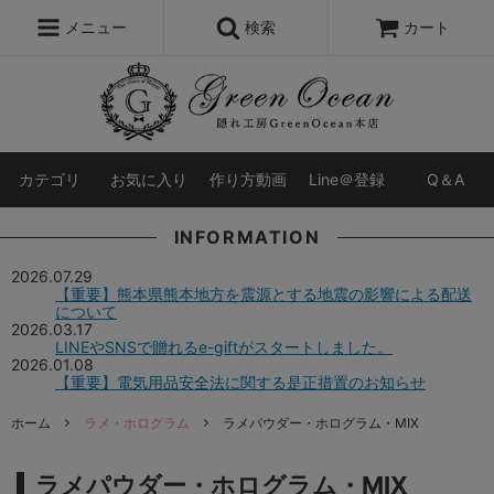
レジン液
まさるの涙
レジンセット
ドロップシール
メニュー
検索
カート
シリコンモールド
盛り専レジン
カテゴリ
お気に入り
作り方動画
Line＠登録
Q＆A
INFORMATION
2026.07.29
【重要】熊本県熊本地方を震源とする地震の影響による配送
について
2026.03.17
LINEやSNSで贈れるe-giftがスタートしました。
2026.01.08
【重要】電気用品安全法に関する是正措置のお知らせ
ホーム
ラメ・ホログラム
ラメパウダー・ホログラム・MIX
ラメパウダー・ホログラム・MIX