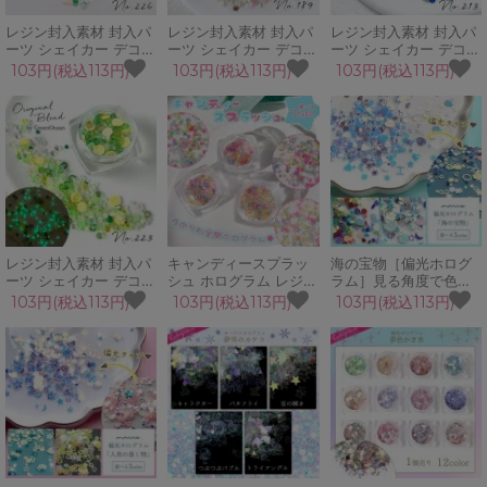
レジン封入素材 封入パ
レジン封入素材 封入パ
レジン封入素材 封入パ
ーツ シェイカー デコパ
ーツ シェイカー デコパ
ーツ シェイカー デコパ
ーツ 木漏れ日 葉っぱ
ーツ メロウタイム 花
ーツ 花鳥風月 和風 夜
103円(税込113円)
103円(税込113円)
103円(税込113円)
緑 リーフ 蝶 こもれび
フラワー ガラスブリオ
星 蝶 リーフ 青 紺
GreenOceanオリジナ
ン カレット
GreenOceanオリジナ
ルブレンド♪
GreenOceanオリジナ
ルブレンド♪
ルブレンド♪
レジン封入素材 封入パ
キャンディースプラッ
海の宝物［偏光ホログ
ーツ シェイカー デコパ
シュ ホログラム レジン
ラム］見る角度で色が
ーツ メロンフィズ 蓄光
封入素材 封入パーツ フ
変化する♪
103円(税込113円)
103円(税込113円)
103円(税込113円)
レモン GreenOceanオ
レーク デコパーツ ケー
リジナルブレンド♪
ス入り 容器 シェイカー
シャカシャカ 推し活
UVレジン 手芸 クラフ
ト