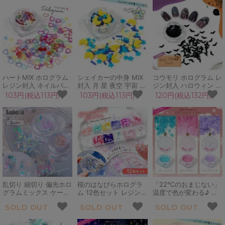
イル用品 デコパーツ カ
靴下 ネイルパーツ ネイ
カシャ 手芸 クラフト
シャカシャ 手芸 クリス
ル用品 デコパーツ カシ
マス
ャカシャ シェイカーの
中身
ハートMIX ホログラム
シェイカーの中身 MIX
コウモリ ホログラム レ
レジン封入 ネイルパー
封入 月 星 夜空 宇宙 レ
ジン封入 ハロウィン デ
ツ ネイル用品 ゆめかわ
ジン封入 ネイルパーツ
コパーツ 封入素材 貼り
103円(税込113円)
103円(税込113円)
120円(税込132円)
いい デコパーツ キラキ
ネイル用品 デコパーツ
付け素材 こうもり 蝙蝠
ラ カシャカシャ 手芸
スプレーパーツ スライ
動物 夜 ドラキュラ 黒
クラフト カラフル ラブ
スパーツ カシャカシャ
ブラック カシャカシャ
love 愛
手芸 クラフト
ネイルパーツ ネイル用
品 手芸 クラフト
乱切り 細切り 偏光ホロ
桜のはなびらホログラ
「22℃のおまじない」
グラムミックス ケース
ム 12色セット レジン封
温度で色が変わる♪ 魔
入り オーロラ クラッシ
入 和風 和 桜 さくら サ
法のレジン封入粉 ラメ
SOLD OUT
SOLD OUT
SOLD OUT
ュホログラム フィルム
クラ 花びら フラワー
パウダー ネイルパーツ
レジン封入 ネイルパー
春 スプリング ネイルパ
ネイル用品 デコパーツ
ツ デコパーツ キラキラ
ーツ ネイル用品 デコパ
キラキラ 手芸 クラフト