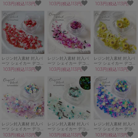
ーツ 夏の宵 月 蝶々
ーツ アネモネ 花 春 自
ーツ ネプチューンブル
103円(税込113円)
103円(税込113円)
103円(税込113円)
GreenOceanオリジナ
然 フラワー カラフル
ー 夏 海 マリン シェル
ルブレンド♪
GreenOceanオリジナ
ビジュー GreenOcean
ルブレンド♪
オリジナルブレンド♪
レジン封入素材 封入パ
レジン封入素材 封入パ
レジン封入素材 封入パ
ーツ シェイカー デコパ
ーツ シェイカー デコパ
ーツ シェイカー デコパ
ーツ メイクミーハッピ
ーツ ストロベリームー
ーツ なついろ ひまわり
103円(税込113円)
103円(税込113円)
103円(税込113円)
ー ブリオン ストロベリ
ン 月 夜 コウモリ ハロ
夏 黄色 花 ガラスブリ
ー 苺 いちご 赤
ウィン GreenOceanオ
オン GreenOceanオリ
GreenOceanオリジナ
リジナルブレンド♪
ジナルブレンド♪
ルブレンド♪
レジン封入素材 封入パ
レジン封入素材 封入パ
レジン封入素材 封入パ
ーツ シェイカー デコパ
ーツ シェイカー デコパ
ーツ シェイカー デコパ
ーツ 塔上のお姫様 プリ
ーツ チョコミント 蓄光
ーツ バタフライピーテ
103円(税込113円)
103円(税込113円)
103円(税込113円)