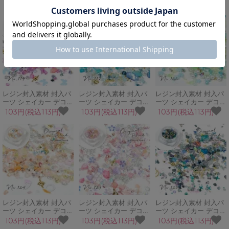
ーツ はんなり桜 蝶 春
ーツ ヒーリングフォレ
ーツ 冬の華 桜 蝶 鉱石
103円(税込113円)
103円(税込113円)
103円(税込113円)
シェル ビジュー ビーズ
スト 蝶 春 シェル アク
つぶガラス メタルパー
ブリオン GreenOcean
ア 粒ガラス
ツ GreenOceanオリジ
オリジナルブレンド♪
GreenOceanオリジナ
ナルブレンド♪
ルブレンド♪
レジン封入素材 封入パ
レジン封入素材 封入パ
レジン封入素材 封入パ
ーツ シェイカー デコパ
ーツ シェイカー デコパ
ーツ シェイカー デコパ
ーツ ベリーダンス 蝶
ーツ 海のきらめき マリ
ーツ フェアリー 花 粒
103円(税込113円)
103円(税込113円)
103円(税込113円)
十字星 ダイヤ シェル
ン 海 亀 夏 シェル 熱帯
ガラス 穴無しパール ビ
粒ガラス ホログラム
魚 ガラスカレット
ジュー GreenOceanオ
GreenOceanオリジナ
GreenOceanオリジナ
リジナルブレンド♪
ルブレンド♪
ルブレンド♪
レジン封入素材 封入パ
レジン封入素材 封入パ
レジン封入素材 封入パ
ーツ シェイカー デコパ
ーツ シェイカー デコパ
ーツ シェイカー デコパ
ーツ 天使の足跡 星 ベ
ーツ フェミニンフラワ
ーツ セイレーン人魚 鱗
103円(税込113円)
103円(税込113円)
103円(税込113円)
ビー ハート エンジェル
ー 花 蝶 春 ガラスブリ
うろこ 月 十字星 夜 ホ