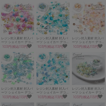
赤ちゃん GreenOcean
オン ビジュー
ロ メタルパーツ
オリジナルブレンド♪
GreenOceanオリジナ
GreenOceanオリジナ
ルブレンド♪
ルブレンド♪
レジン封入素材 封入パ
レジン封入素材 封入パ
レジン封入素材 封入パ
ーツ シェイカー デコパ
ーツ シェイカー デコパ
ーツ シェイカー デコパ
ーツ 紫式部 桜 サクラ
ーツ のどかな浜辺 夏
ーツ 春はあけぼの 蝶
103円(税込113円)
103円(税込113円)
103円(税込113円)
ブリオン 和風 パステル
シェル プラビジュー 穴
花 ビーズ ブリオン 和
カラー GreenOceanオ
なしパール
風 GreenOceanオリジ
リジナルブレンド♪
GreenOceanオリジナ
ナルブレンド♪
ルブレンド♪
レジン封入素材 封入パ
レジン封入素材 封入パ
レジン封入素材 封入パ
ーツ シェイカー デコパ
ーツ シェイカー デコパ
ーツ シェイカー デコパ
ーツ ブルーファンタジ
ーツ 紫陽花 蝶 花 シェ
ーツ 藤の花 蝶 フラワ
103円(税込113円)
103円(税込113円)
103円(税込113円)
ー ビジュー つぶつぶガ
ルパウダー カレット
ー シェル ブリオン ホ
ラス 蝶 お花
GreenOceanオリジナ
ログラム GreenOcean