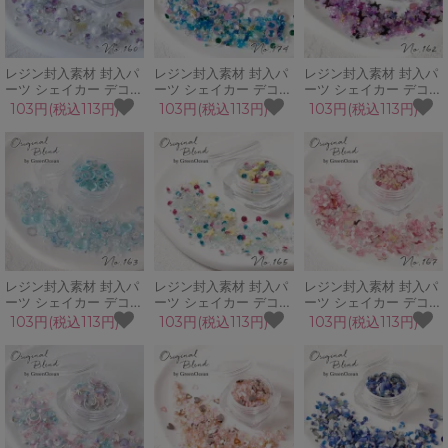
レジン封入素材 封入パ
レジン封入素材 封入パ
レジン封入素材 封入パ
ーツ シェイカー デコパ
ーツ シェイカー デコパ
ーツ シェイカー デコパ
ーツ 麗 ビジュー シェ
ーツ EARTH 宇宙 星 夜
ーツ ミステリアス ブリ
103円(税込113円)
103円(税込113円)
103円(税込113円)
ル パール 蝶 上品 春 冬
ブリオン プラビジュー
オン ビジュー シェル
雪 GreenOceanオリジ
カレット GreenOcean
カレット 蝶
ナルブレンド♪
オリジナルブレンド♪
GreenOceanオリジナ
ルブレンド♪
レジン封入素材 封入パ
レジン封入素材 封入パ
レジン封入素材 封入パ
ーツ シェイカー デコパ
ーツ シェイカー デコパ
ーツ シェイカー デコパ
ーツ みずたまり ブリオ
ーツ 夢のとびら 星 ス
ーツ フォギーローズ 蝶
103円(税込113円)
103円(税込113円)
103円(税込113円)
ン アクリルビーズ ホロ
ター カレット ブリオン
くすみカラー シェル パ
グラム サークル
ビジュー GreenOcean
ール ビジュー
GreenOceanオリジナ
オリジナルブレンド♪
GreenOceanオリジナ
ルブレンド♪
ルブレンド♪