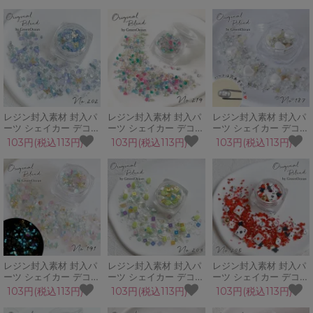
ンセス 花 蝶 カレット
ブリオン カレット シェ
ィー レモン リーフ カ
シェル GreenOceanオ
ル チョコレート
レット ブリオン
リジナルブレンド♪
GreenOceanオリジナ
GreenOceanオリジナ
ルブレンド♪
ルブレンド♪
レジン封入素材 封入パ
レジン封入素材 封入パ
レジン封入素材 封入パ
ーツ シェイカー デコパ
ーツ シェイカー デコパ
ーツ シェイカー デコパ
ーツ うろこぐも 蝶 空
ーツ パヴェリング カレ
ーツ フォーエバー ハー
103円(税込113円)
103円(税込113円)
103円(税込113円)
シェルフレーク ブリオ
ット プラビジュー
ト パール 十字星 シル
ン GreenOceanオリジ
GreenOceanオリジナ
バー 白 GreenOceanオ
ナルブレンド♪
ルブレンド♪
リジナルブレンド♪
レジン封入素材 封入パ
レジン封入素材 封入パ
レジン封入素材 封入パ
ーツ シェイカー デコパ
ーツ シェイカー デコパ
ーツ シェイカー デコパ
ーツ ミルキーシー ブリ
ーツ ノルディックタイ
ーツ カジノナイト トラ
103円(税込113円)
103円(税込113円)
103円(税込113円)
オン 蓄光 ホログラム
ル 葉っぱ 四角 スパン
ンプ アリス ブリオン
GreenOceanオリジナ
コール シェルフレーク
カレット GreenOcean