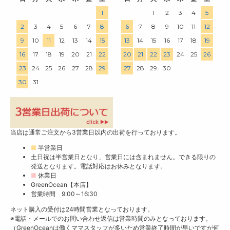
1
1
2
3
4
5
2
3
4
5
6
7
8
6
7
8
9
10
11
12
9
10
11
12
13
14
15
13
14
15
16
17
18
19
16
17
18
19
20
21
22
20
21
22
23
24
25
26
23
24
25
26
27
28
29
27
28
29
30
30
31
当店は通常ご注文から3営業日以内の出荷を行っております。
■
半営業日
土日祝は半営業日となり、営業日には含まれません。できる限りの
発送となります。電話対応はお休みとなります。
■
休業日
GreenOcean【本店】
営業時間 9:00～16:30
ネット購入の受付は24時間営業となっております。
※電話・メールでのお問い合わせ返信は営業時間のみとなっております。
（GreenOceanは働くママスタッフが多いため営業終了時間が早いですが何