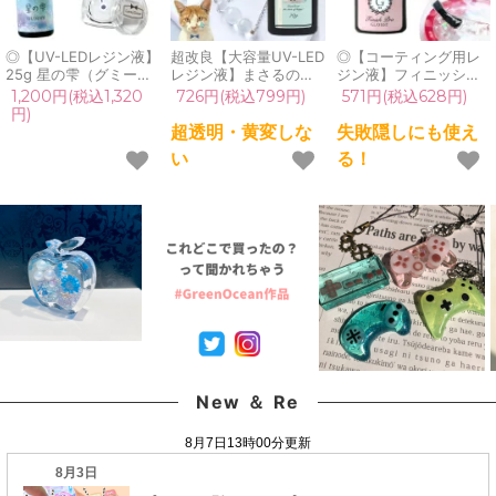
◎【UV-LEDレジン液】
超改良【大容量UV-LED
◎【コーティング用レ
25g 星の雫（グミータ
レジン液】まさるの涙
ジン液】フィニッシュ
イプ）謎のオマケ付
ver.03 超透明 70g 初心
プロ・グロッシー 8ml
1,200円(税込1,320
726円(税込799円)
571円(税込628円)
《クリア》［紫外線硬
者 作家 コーティング
レジン コーティング液
円)
化樹脂,パジコ,PADICO,
ハード 黄変しない 高品
コーティング剤 トップ
超透明・黄変しな
失敗隠しにも使え
国内メーカー］
質 クリア 猫 UVレジン
コートコート剤 ブラシ
い
る！
液 安い おすすめ
付 ハケ付 艶 ツヤ 補修
GreenOcean
塗るレジン クリア 透明
New ＆ Re