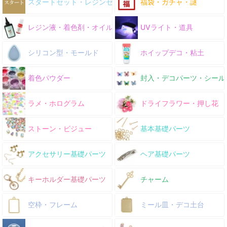
スタートセット・レジンセット
福袋・ガチャ・謎
レジン液・着色剤・オイル
UVライト・道具
シリコン型・モールド
ホイップデコ・粘土
着色パウダー
封入・デコパーツ・シール
ラメ・ホログラム
ドライフラワー・押し花
ストーン・ビジュー
基本基礎パーツ
アクセサリー基礎パーツ
ヘア基礎パーツ
キーホルダー基礎パーツ
チャーム
空枠・フレーム
ミール皿・デコ土台