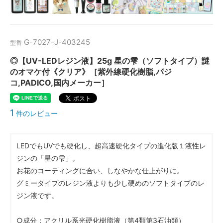
G-7027-J-403245
型番
◎【UV-LEDレジン液】25g 星の雫（ソフトタイプ）謎
のオマケ付《クリア》［紫外線硬化樹脂,パジ
コ,PADICO,国内メーカー］
1
件のレビュー
LEDでもUVでも硬化し、超高速硬化タイプの進化版１液性レ
ジンの「星の雫」。
お花のコーティングに合い、しなやかな仕上がりに。
グミータイプのレジン液よりも少し硬めのソフトタイプのレ
ジン液です。
○成分：アクリル系光硬化樹脂液（第4類第3石油類）