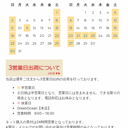
日
月
火
水
木
金
土
日
月
火
水
木
金
土
1
1
2
3
4
5
2
3
4
5
6
7
8
6
7
8
9
10
11
12
9
10
11
12
13
14
15
13
14
15
16
17
18
19
16
17
18
19
20
21
22
20
21
22
23
24
25
26
23
24
25
26
27
28
29
27
28
29
30
30
31
当店は通常ご注文から3営業日以内の出荷を行っております。
■
半営業日
土日祝は半営業日となり、営業日には含まれません。できる限りの
発送となります。電話対応はお休みとなります。
■
休業日
GreenOcean【本店】
営業時間 9:00～16:30
ネット購入の受付は24時間営業となっております。
※電話・メールでのお問い合わせ返信は営業時間のみとなっております。