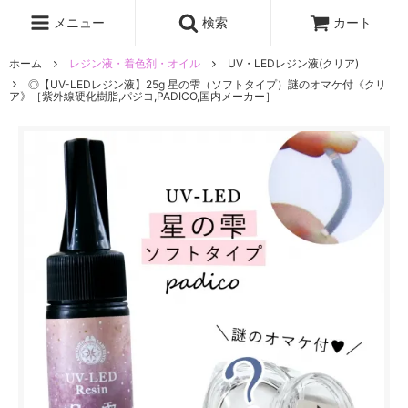
レジン液
まさるの涙
レジンセット
ドロップシール
メニュー
検索
カート
シリコンモールド
盛り専レジン
ホーム
レジン液・着色剤・オイル
UV・LEDレジン液(クリア)
◎【UV-LEDレジン液】25g 星の雫（ソフトタイプ）謎のオマケ付《クリ
ア》［紫外線硬化樹脂,パジコ,PADICO,国内メーカー］