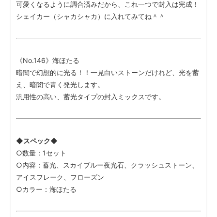
可愛くなるように調合済みだから、これ一つで封入は完成！
シェイカー（シャカシャカ）に入れてみてね＾＾
《No.146》海ほたる
暗闇で幻想的に光る！！一見白いストーンだけれど、光を蓄
え、暗闇で青く発光します。
汎用性の高い、蓄光タイプの封入ミックスです。
◆スペック◆
○数量：1セット
○内容：蓄光、スカイブルー夜光石、クラッシュストーン、
アイスフレーク、フローズン
○カラー：海ほたる