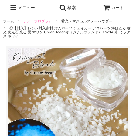
レジン液
まさるの涙
レジンセット
ドロップシール
メニュー
検索
カート
シリコンモールド
盛り専レジン
ホーム
ラメ・ホログラム
蓄光・マジカルスノーパウダー
◎【封入】レジン封入素材 封入パーツ シェイカー デコパーツ 海ほたる 蓄
光 夜光石 光る 夏 マリン GreenOceanオリジナルブレンド♪《No146》ミック
ス ホワイト