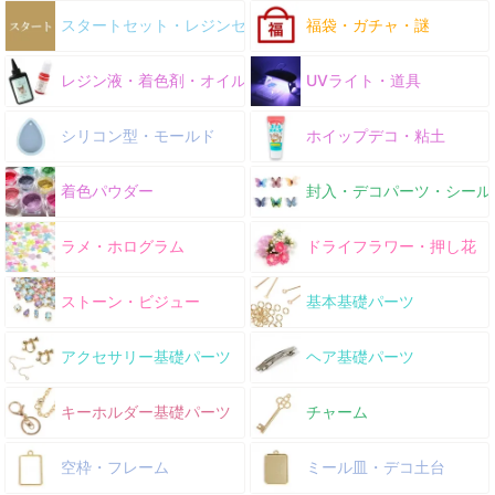
スタートセット・レジンセット
福袋・ガチャ・謎
レジン液・着色剤・オイル
UVライト・道具
シリコン型・モールド
ホイップデコ・粘土
着色パウダー
封入・デコパーツ・シール
ラメ・ホログラム
ドライフラワー・押し花
ストーン・ビジュー
基本基礎パーツ
アクセサリー基礎パーツ
ヘア基礎パーツ
キーホルダー基礎パーツ
チャーム
空枠・フレーム
ミール皿・デコ土台