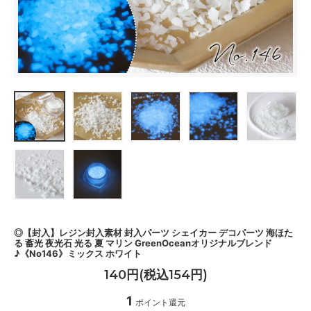
◎【封入】レジン封入素材 封入パーツ シェイカー デコパーツ 海ほた
る 蓄光 夜光石 光る 夏 マリン GreenOceanオリジナルブレンド
♪《No146》ミックス ホワイト
140円(税込154円)
1
ポイント還元