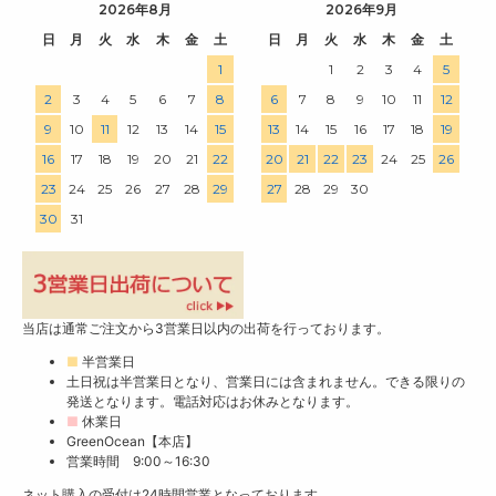
2026年8月
2026年9月
日
月
火
水
木
金
土
日
月
火
水
木
金
土
1
1
2
3
4
5
2
3
4
5
6
7
8
6
7
8
9
10
11
12
9
10
11
12
13
14
15
13
14
15
16
17
18
19
16
17
18
19
20
21
22
20
21
22
23
24
25
26
23
24
25
26
27
28
29
27
28
29
30
30
31
当店は通常ご注文から3営業日以内の出荷を行っております。
■
半営業日
土日祝は半営業日となり、営業日には含まれません。できる限りの
発送となります。電話対応はお休みとなります。
■
休業日
GreenOcean【本店】
営業時間 9:00～16:30
ネット購入の受付は24時間営業となっております。