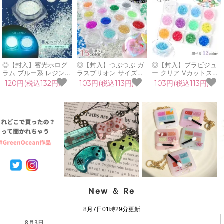
◎【封入】蓄光ホログ
◎【封入】つぶつぶ ガ
◎【封入】プラビジュ
ラム ブルー系 レジン封
ラスブリオン サイズ
ー クリア Vカットスト
入 ネイルパーツ ネイル
mix レジン封入素材 オ
ーン レジン封入 ネイル
120円(税込132円)
103円(税込113円)
103円(税込113円)
用品 デコパーツ トッピ
ーロラ 封入パーツ ガラ
パーツ ネイル用品 デコ
ング 暗闇 光る 煌き キ
ス粒 ガラス玉 ビーズ
パーツ ダイヤ ジュエリ
ラキラ 手芸 クラフト
シェイカー デコパーツ
ー 宝石 キラキラ カシ
《選べる2色》
カラフル キラキラ 手芸
ャカシャ 手芸 クラフト
クラフト 《選べる15
《選べる12色》
色》
New ＆ Re