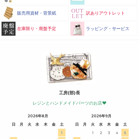
販売用資材・背景紙
訳ありアウトレット
在庫限り・廃盤予定
ラッピング・サービス
工房(部)長
レジンとハンドメイドパーツのお店♥
2026年8月
2026年9月
日
月
火
水
木
金
土
日
月
火
水
木
金
土
1
1
2
3
4
5