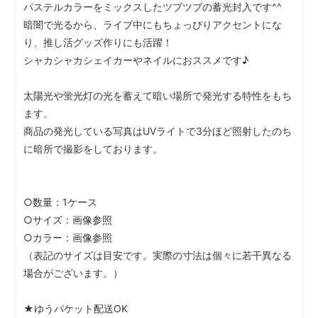
パステルカラーをミックスしたツブツブの蓄光封入です^^
暗闇で光るから、ライブ中にもちょっぴりアクセントにな
り、推し活グッズ作りにも活躍！
シャカシャカシェイカーやネイルにおススメです♪
太陽光や蛍光灯の光を蓄えて暗い場所で発光する特性をもち
ます。
商品の発光している写真はUVライトで3分ほど照射したのち
に暗所で撮影をしております。
○数量：1ケース
○サイズ：画像参照
○カラー：画像参照
（表記のサイズは目安です。実際の寸法は個々に若干異なる
場合がございます。）
★ゆうパケット配送OK