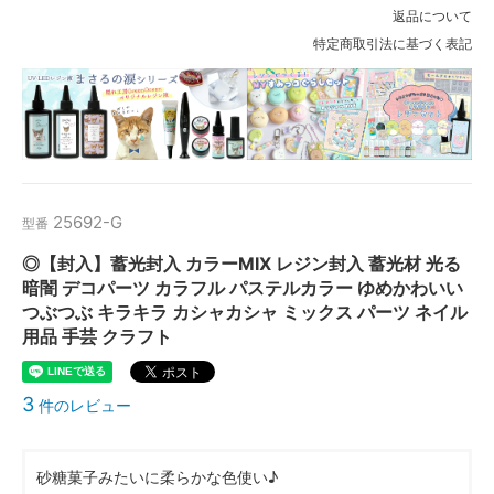
返品について
特定商取引法に基づく表記
25692-G
型番
◎【封入】蓄光封入 カラーMIX レジン封入 蓄光材 光る
暗闇 デコパーツ カラフル パステルカラー ゆめかわいい
つぶつぶ キラキラ カシャカシャ ミックス パーツ ネイル
用品 手芸 クラフト
3
件のレビュー
砂糖菓子みたいに柔らかな色使い♪