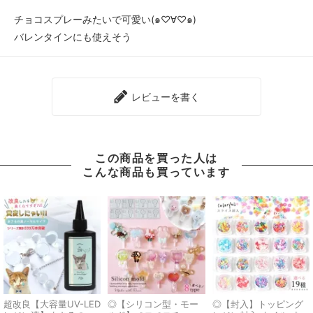
チョコスプレーみたいで可愛い(๑♡∀♡๑)
バレンタインにも使えそう
レビューを書く
この商品を買った人は
こんな商品も買っています
超改良【大容量UV-LED
◎【シリコン型・モー
◎【封入】トッピング