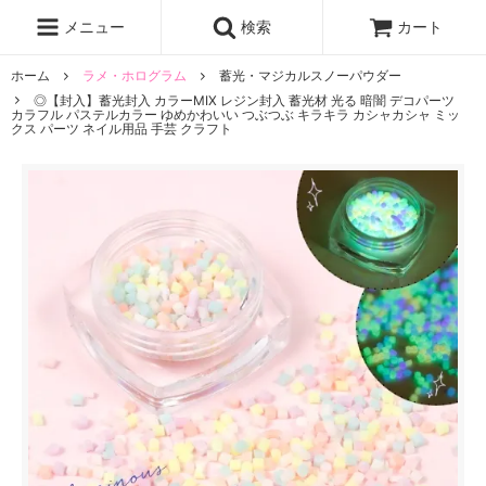
レジン液
まさるの涙
レジンセット
ドロップシール
メニュー
検索
カート
シリコンモールド
盛り専レジン
ホーム
ラメ・ホログラム
蓄光・マジカルスノーパウダー
◎【封入】蓄光封入 カラーMIX レジン封入 蓄光材 光る 暗闇 デコパーツ
カラフル パステルカラー ゆめかわいい つぶつぶ キラキラ カシャカシャ ミッ
クス パーツ ネイル用品 手芸 クラフト