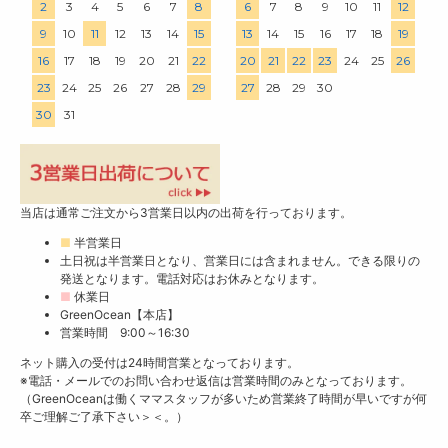
2
3
4
5
6
7
8
6
7
8
9
10
11
12
9
10
11
12
13
14
15
13
14
15
16
17
18
19
16
17
18
19
20
21
22
20
21
22
23
24
25
26
23
24
25
26
27
28
29
27
28
29
30
30
31
当店は通常ご注文から3営業日以内の出荷を行っております。
■
半営業日
土日祝は半営業日となり、営業日には含まれません。できる限りの
発送となります。電話対応はお休みとなります。
■
休業日
GreenOcean【本店】
営業時間 9:00～16:30
ネット購入の受付は24時間営業となっております。
※電話・メールでのお問い合わせ返信は営業時間のみとなっております。
（GreenOceanは働くママスタッフが多いため営業終了時間が早いですが何
卒ご理解ご了承下さい＞＜。）