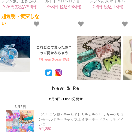
レジン液】まさるの涙
ルド】ペロペロチョコ
レジン封入 ネイルパー
ver.03 超透明 70g 初心
レート＆ケースのカシ
ツ ネイル用品 デコパー
726円(税込799円)
453円(税込498円)
103円(税込113円)
者 作家 コーティング
ャカシャ シリコンモー
ツ キラキラ カシャカシ
ハード 黄変しない 高品
ルド シェイカーモール
ャ シャカシャカ チョコ
超透明・黄変しな
質 クリア 猫 UVレジン
ド くま 星 桜 ハート 月
動物 ドット フラワー
い
液 安い おすすめ
うさぎ 猫 推し活 UVレ
ドーナツ リボン 雪の結
GreenOcean
ジン 手芸 キャンディ
晶 ハート 星 桜《選べ
《選べる8種》
る19種》
New ＆ Re