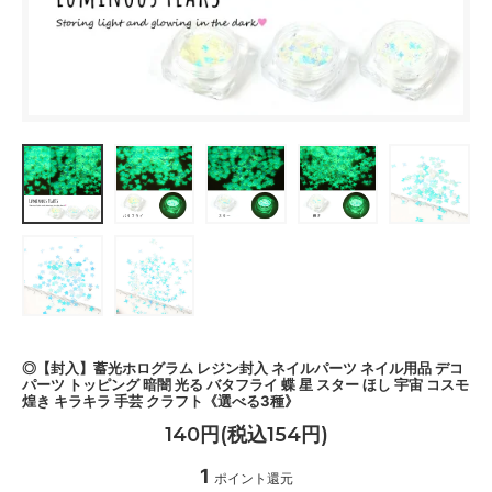
◎【封入】蓄光ホログラム レジン封入 ネイルパーツ ネイル用品 デコ
パーツ トッピング 暗闇 光る バタフライ 蝶 星 スター ほし 宇宙 コスモ
煌き キラキラ 手芸 クラフト《選べる3種》
140円(税込154円)
1
ポイント還元