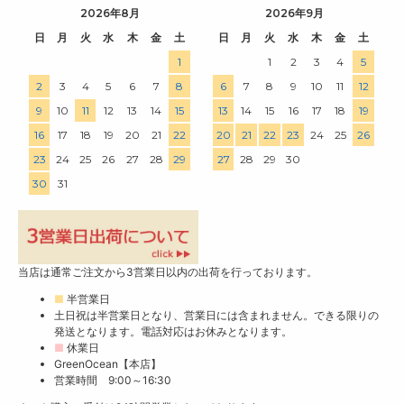
2026年8月
2026年9月
日
月
火
水
木
金
土
日
月
火
水
木
金
土
1
1
2
3
4
5
2
3
4
5
6
7
8
6
7
8
9
10
11
12
9
10
11
12
13
14
15
13
14
15
16
17
18
19
16
17
18
19
20
21
22
20
21
22
23
24
25
26
23
24
25
26
27
28
29
27
28
29
30
30
31
当店は通常ご注文から3営業日以内の出荷を行っております。
■
半営業日
土日祝は半営業日となり、営業日には含まれません。できる限りの
発送となります。電話対応はお休みとなります。
■
休業日
GreenOcean【本店】
営業時間 9:00～16:30