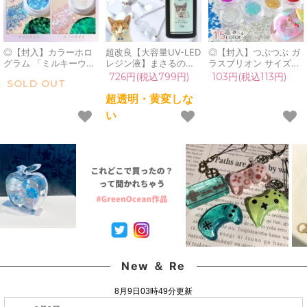
◎【封入】カラーホロ
超改良【大容量UV-LED
◎【封入】つぶつぶ ガ
グラム 「ミルキーウェ
レジン液】まさるの涙
ラスブリオン サイズ
イ」 蓄光入り レジン封
ver.03 超透明 70g 初心
mix レジン封入素材 オ
726円(税込799円)
103円(税込113円)
SOLD OUT
入 ネイルパーツ 偏光
者 作家 コーティング
ーロラ 封入パーツ ガラ
ネイル用品 デコパーツ
ハード 黄変しない 高品
ス粒 ガラス玉 ビーズ
超透明・黄変しな
キラキラ カシャカシャ
質 クリア 猫 UVレジン
シェイカー デコパーツ
い
手芸 クラフト 夜光《選
液 安い おすすめ
カラフル キラキラ 手芸
べる4色》
GreenOcean
クラフト 《選べる15
色》
New ＆ Re