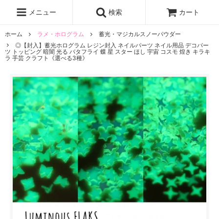
レジン液
まさるの涙
レジンセット
ドロップシール
メニュー
検索
カート
シリコンモールド
盛り専レジン
ホーム
ラメ・ホログラム
蓄光・マジカルスノーパウダー
◎【封入】蓄光ホログラム レジン封入 ネイルパーツ ネイル用品 デコパー
ツ トッピング 暗闇 光る バタフライ 蝶 星 スター ほし 宇宙 コスモ 煌き キラキ
ラ 手芸 クラフト《選べる3種》