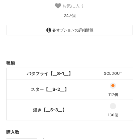
お気に入り
247個
各オプションの詳細情報
バタフライ【__S-1__】
SOLD OUT
スター【__S-2__】
種類
煌き【__S-3__】
バタフライ【__S-1__】
SOLDOUT
スター【__S-2__】
117個
煌き【__S-3__】
130個
購入数