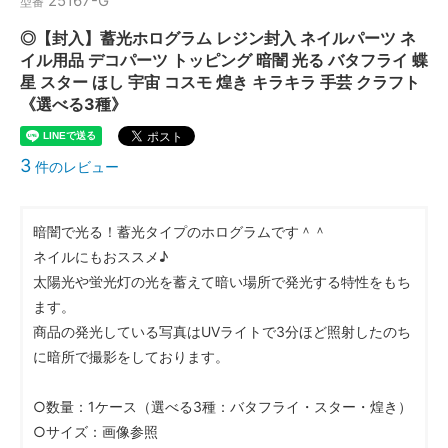
25167-G
型番
◎【封入】蓄光ホログラム レジン封入 ネイルパーツ ネ
イル用品 デコパーツ トッピング 暗闇 光る バタフライ 蝶
星 スター ほし 宇宙 コスモ 煌き キラキラ 手芸 クラフト
《選べる3種》
3
件のレビュー
暗闇で光る！蓄光タイプのホログラムです＾＾
ネイルにもおススメ♪
太陽光や蛍光灯の光を蓄えて暗い場所で発光する特性をもち
ます。
商品の発光している写真はUVライトで3分ほど照射したのち
に暗所で撮影をしております。
○数量：1ケース（選べる3種：バタフライ・スター・煌き）
○サイズ：画像参照