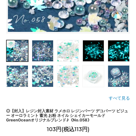
すべて見る
◎【封入】レジン封入素材 ラメホロ レジンパーツ デコパーツ ビジュ
ー オーロラミント 蓄光 お粉 ネイル シェイカーモールド
GreenOceanオリジナルブレンド♪《No.058》
103円(税込113円)