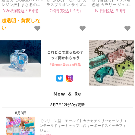
レジン液】まさるの涙
ラスブリオン サイズ
色剤 カラリー ジュエリ
ver.03 超透明 70g 初心
mix レジン封入素材 オ
ーウォーターカラー 単
726円(税込799円)
103円(税込113円)
181円(税込199円)
者 作家 コーティング
ーロラ 封入パーツ ガラ
品 レジン着色料 定番
ハード 黄変しない 高品
ス粒 ガラス玉 ビーズ
クリア 透明 宝石 UVレ
超透明・黄変しな
質 クリア 猫 UVレジン
シェイカー デコパーツ
ジン液 高発色 クラフト
い
液 安い おすすめ
カラフル キラキラ 手芸
GreenOceanオリジナ
GreenOcean
クラフト 《選べる15
ル♪《選べる16色》
色》
New ＆ Re