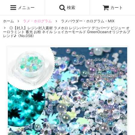
レジン液
まさるの涙
レジンセット
ドロップシール
メニュー
検索
カート
シリコンモールド
盛り専レジン
ホーム
ラメ・ホログラム
ラメパウダー・ホログラム・MIX
◎【封入】レジン封入素材 ラメホロ レジンパーツ デコパーツ ビジュー オ
ーロラミント 蓄光 お粉 ネイル シェイカーモールド GreenOceanオリジナルブ
レンド♪《No.058》