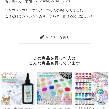
ちぃちゃん
女性
2023/04/27 14:09:20
シャカシャカキーホルダーの封入が楽になりました！
これだけでシャカシャカキーホルダー作れるのは嬉しい！
レビューを書く
この商品を買った人は
こんな商品も買っています
超改良【大容量UV-LED
◎【封入】つぶつぶ ガ
◎【着色剤】レジン着