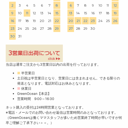
2
3
4
5
6
7
8
6
7
8
9
10
11
12
9
10
11
12
13
14
15
13
14
15
16
17
18
19
16
17
18
19
20
21
22
20
21
22
23
24
25
26
23
24
25
26
27
28
29
27
28
29
30
30
31
当店は通常ご注文から3営業日以内の出荷を行っております。
■
半営業日
土日祝は半営業日となり、営業日には含まれません。できる限りの
発送となります。電話対応はお休みとなります。
■
休業日
GreenOcean【本店】
営業時間 9:00～16:30
ネット購入の受付は24時間営業となっております。
※電話・メールでのお問い合わせ返信は営業時間のみとなっております。
（GreenOceanは働くママスタッフが多いため営業終了時間が早いですが何
卒ご理解ご了承下さい＞＜。）