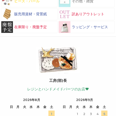
ビーズ・パール
その他・雑貨
販売用資材・背景紙
訳ありアウトレット
在庫限り・廃盤予定
ラッピング・サービス
工房(部)長
レジンとハンドメイドパーツのお店♥
2026年8月
2026年9月
日
月
火
水
木
金
土
日
月
火
水
木
金
土
1
1
2
3
4
5