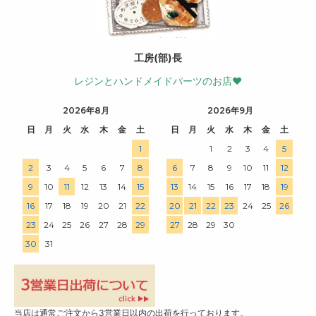
工房(部)長
レジンとハンドメイドパーツのお店♥
2026年8月
2026年9月
日
月
火
水
木
金
土
日
月
火
水
木
金
土
1
1
2
3
4
5
2
3
4
5
6
7
8
6
7
8
9
10
11
12
9
10
11
12
13
14
15
13
14
15
16
17
18
19
16
17
18
19
20
21
22
20
21
22
23
24
25
26
23
24
25
26
27
28
29
27
28
29
30
30
31
当店は通常ご注文から3営業日以内の出荷を行っております。