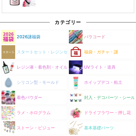
カテゴリー
2026謎福袋
パラコード
スタートセット・レジンセット
福袋・ガチャ・謎
レジン液・着色剤・オイル
UVライト・道具
シリコン型・モールド
ホイップデコ・粘土
着色パウダー
封入・デコパーツ・シール
ラメ・ホログラム
ドライフラワー・押し花
ストーン・ビジュー
基本基礎パーツ