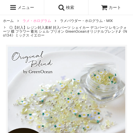
レジン液
まさるの涙
レジンセット
ドロップシール
メニュー
検索
カート
シリコンモールド
盛り専レジン
ホーム
ラメ・ホログラム
ラメパウダー・ホログラム・MIX
◎【封入】レジン封入素材 封入パーツ シェイカー デコパーツ レモンクォ
ーツ 蝶 フラワー 蓄光 シェル ブリオン GreenOceanオリジナルブレンド♪《N
o134》ミックス イエロー