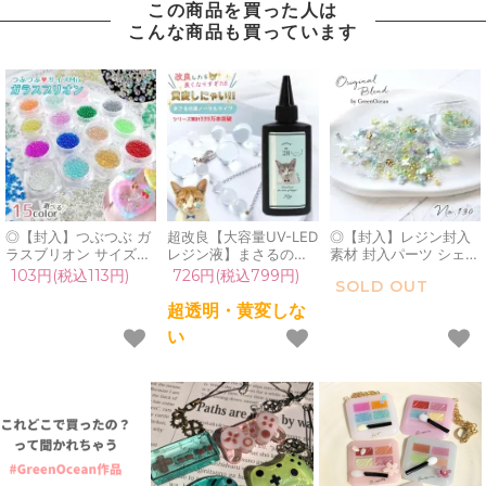
この商品を買った人は
こんな商品も買っています
◎【封入】つぶつぶ ガ
超改良【大容量UV-LED
◎【封入】レジン封入
ラスブリオン サイズ
レジン液】まさるの涙
素材 封入パーツ シェイ
mix レジン封入素材 オ
ver.03 超透明 70g 初心
カー デコパーツ 幸せオ
103円(税込113円)
726円(税込799円)
SOLD OUT
ーロラ 封入パーツ ガラ
者 作家 コーティング
ーラ 蝶 桜 花 シェル ブ
ス粒 ガラス玉 ビーズ
ハード 黄変しない 高品
リオン ホログラム
超透明・黄変しな
シェイカー デコパーツ
質 クリア 猫 UVレジン
GreenOceanオリジナ
い
カラフル キラキラ 手芸
液 安い おすすめ
ルブレンド
クラフト 《選べる15
GreenOcean
♪《No130》ミックス
色》
グリーン