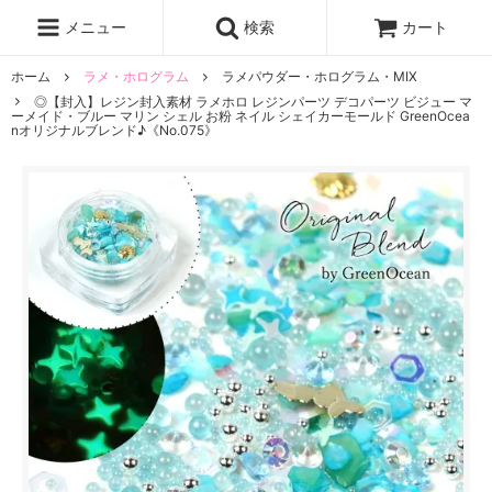
レジン液
まさるの涙
レジンセット
ドロップシール
メニュー
検索
カート
シリコンモールド
盛り専レジン
ホーム
ラメ・ホログラム
ラメパウダー・ホログラム・MIX
◎【封入】レジン封入素材 ラメホロ レジンパーツ デコパーツ ビジュー マ
ーメイド・ブルー マリン シェル お粉 ネイル シェイカーモールド GreenOcea
nオリジナルブレンド♪《No.075》