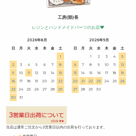
工房(部)長
レジンとハンドメイドパーツのお店♥
2026年8月
2026年9月
日
月
火
水
木
金
土
日
月
火
水
木
金
土
1
1
2
3
4
5
2
3
4
5
6
7
8
6
7
8
9
10
11
12
9
10
11
12
13
14
15
13
14
15
16
17
18
19
16
17
18
19
20
21
22
20
21
22
23
24
25
26
23
24
25
26
27
28
29
27
28
29
30
30
31
当店は通常ご注文から3営業日以内の出荷を行っております。