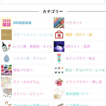
カテゴリー
2026謎福袋
パラコード
スタートセット・レジンセット
福袋・ガチャ・謎
レジン液・着色剤・オイル
UVライト・道具
シリコン型・モールド
ホイップデコ・粘土
着色パウダー
封入・デコパーツ・シール
ラメ・ホログラム
ドライフラワー・押し花
ストーン・ビジュー
基本基礎パーツ
アクセサリー基礎パーツ
ヘア基礎パーツ