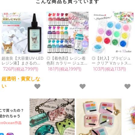
こんな商品も買っています
超改良【大容量UV-LED
◎【着色剤】レジン着
◎【封入】プラビジュ
レジン液】まさるの涙
色剤 カラリー ジュエリ
ー クリア Vカットスト
ver.03 超透明 70g 初心
ーウォーターカラー 単
ーン レジン封入 ネイル
726円(税込799円)
181円(税込199円)
103円(税込113円)
者 作家 コーティング
品 レジン着色料 定番
パーツ ネイル用品 デコ
ハード 黄変しない 高品
クリア 透明 宝石 UVレ
パーツ ダイヤ ジュエリ
超透明・黄変しな
質 クリア 猫 UVレジン
ジン液 高発色 クラフト
ー 宝石 キラキラ カシ
い
液 安い おすすめ
GreenOceanオリジナ
ャカシャ 手芸 クラフト
GreenOcean
ル♪《選べる16色》
《選べる12色》