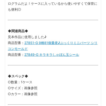
ログラムだよ！ケースに入っているから使いやすくて保管に
も便利◎
◆関連商品◆
見本作品に使用しました♪
商品型番：
27851-G 9種81個量産♪ぷっくりミニパーツ シリ
コンモールド
商品型番：
27849-G キラキラしゃぼん玉シール
◆スペック◆
○数量：1ケース
○サイズ：画像参照
○カラー：画像参照