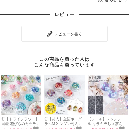
買い物を続ける
レビュー
レビューを書く
この商品を買った人は
こんな商品も買っています
◎【ドライフラワー】
◎【封入】金箔ホログ
【シール】レジンシー
国産 花びらのカケラ
ラムMIX レジン封入素
ル キラキラしゃぼん玉
MIX プリザーブドフラ
材 封入パーツ フレーク
シール ホログラム 透明