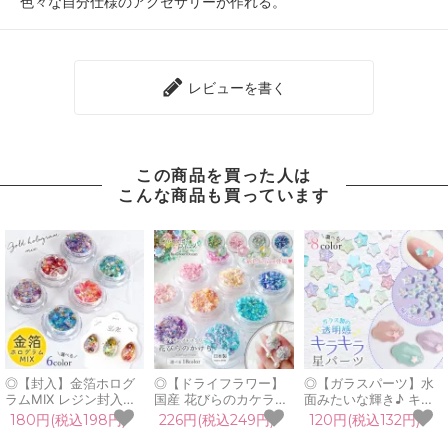
色々な自分仕様のアクセサリーが作れる。
レビューを書く
この商品を買った人は
こんな商品も買っています
◎【封入】金箔ホログ
◎【ドライフラワー】
◎【ガラスパーツ】水
ラムMIX レジン封入素
国産 花びらのカケラ
面みたいな輝き♪ キラ
材 封入パーツ フレーク
MIX プリザーブドフラ
キラ偏光オーロラ星パ
180円(税込198円)
226円(税込249円)
120円(税込132円)
デコパーツ ケース入り
ワー レジン封入素材 封
ーツ 20個 6mm デコパ
容器 シェイカー シャカ
入パーツ 日本製 花材
ーツ 水面 波石 スター