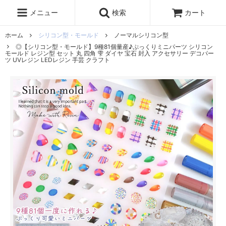
レジン液
まさるの涙
レジンセット
ドロップシール
メニュー
検索
カート
シリコンモールド
盛り専レジン
ホーム
シリコン型・モールド
ノーマルシリコン型
◎【シリコン型・モールド】9種81個量産♪ぷっくりミニパーツ シリコン
モールド レジン型 セット 丸 四角 雫 ダイヤ 宝石 封入 アクセサリー デコパー
ツ UVレジン LEDレジン 手芸 クラフト