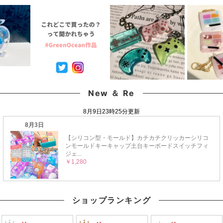
シャカ キラキラ ネイル
本物 欠片 少量
カボション 貼付け レジ
UVレジン 手芸 クラフ
GreenOceanオリジナ
ン封入素材 ネイル クラ
ト《選べる6色》
ルブレンド♪《選べる
フト 手芸《選べる6
18色》
色》
New ＆ Re
ショップランキング