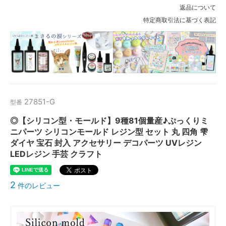
返品について
特定商取引法に基づく表記
27851-G
型番
◎【シリコン型・モールド】9種81個量産♪ぷっくりミ
ニパーツ シリコンモールド レジン型 セット 丸 四角 雫
ダイヤ 宝石 封入 アクセサリー デコパーツ UVレジン
LEDレジン 手芸 クラフト
2
件のレビュー