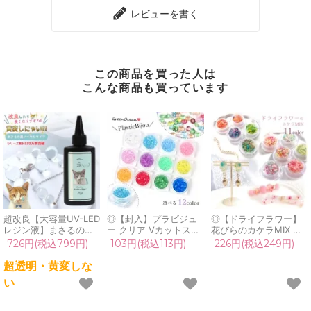
レビューを書く
この商品を買った人は
こんな商品も買っています
超改良【大容量UV-LED
◎【封入】プラビジュ
◎【ドライフラワー】
レジン液】まさるの涙
ー クリア Vカットスト
花びらのカケラMIX レ
ver.03 超透明 70g 初心
ーン レジン封入 ネイル
ジン封入 レジン用花材
726円(税込799円)
103円(税込113円)
226円(税込249円)
者 作家 コーティング
パーツ ネイル用品 デコ
小花 小さい ミックス
ハード 黄変しない 高品
パーツ ダイヤ ジュエリ
本物 押し花 欠片 小分
超透明・黄変しな
質 クリア 猫 UVレジン
ー 宝石 キラキラ カシ
け 少量 細かい ケース
い
液 安い おすすめ
ャカシャ 手芸 クラフト
入り ネイル 封入パーツ
GreenOcean
《選べる12色》
アクセサリー 手芸《選
べる11種》