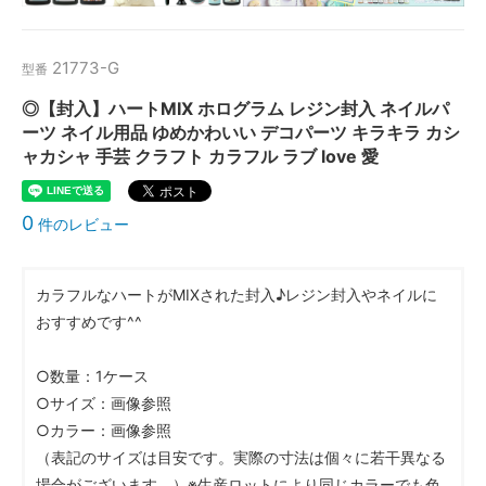
21773-G
型番
◎【封入】ハートMIX ホログラム レジン封入 ネイルパ
ーツ ネイル用品 ゆめかわいい デコパーツ キラキラ カシ
ャカシャ 手芸 クラフト カラフル ラブ love 愛
0
件のレビュー
カラフルなハートがMIXされた封入♪レジン封入やネイルに
おすすめです^^
○数量：1ケース
○サイズ：画像参照
○カラー：画像参照
（表記のサイズは目安です。実際の寸法は個々に若干異なる
場合がございます。）※生産ロットにより同じカラーでも色