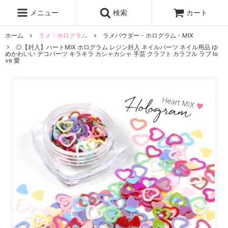
レジン液
まさるの涙
レジンセット
ドロップシール
メニュー
検索
カート
シリコンモールド
盛り専レジン
ホーム
ラメ・ホログラム
ラメパウダー・ホログラム・MIX
◎【封入】ハートMIX ホログラム レジン封入 ネイルパーツ ネイル用品 ゆ
めかわいい デコパーツ キラキラ カシャカシャ 手芸 クラフト カラフル ラブ lo
ve 愛