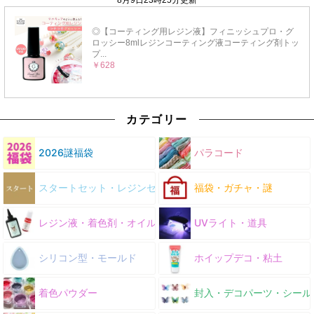
カテゴリー
2026謎福袋
パラコード
スタートセット・レジンセット
福袋・ガチャ・謎
レジン液・着色剤・オイル
UVライト・道具
シリコン型・モールド
ホイップデコ・粘土
着色パウダー
封入・デコパーツ・シール