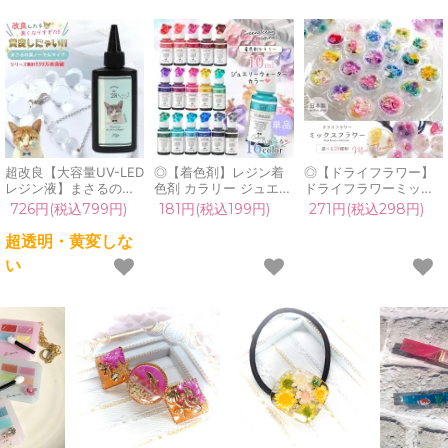
超改良【大容量UV-LED
◎【着色剤】レジン着
◎【ドライフラワー】
レジン液】まさるの涙
色剤 カラリー ジュエリ
ドライフラワーミック
ver.03 超透明 70g 初心
ーウォーターカラー 単
ス 日本製 ハーバリウム
726円(税込799円)
181円(税込199円)
271円(税込298円)
者 作家 コーティング
品 レジン着色料 定番
ハーバリューム プリザ
ハード 黄変しない 高品
クリア 透明 宝石 UVレ
ーブドフラワー レジン
超透明・黄変しな
質 クリア 猫 UVレジン
ジン液 高発色 クラフト
封入 ネイル 封入素材
い
液 安い おすすめ
GreenOceanオリジナ
花材 小花 本物 パーツ
GreenOcean
ル♪《選べる16色》
自然素材 小分け《選べ
る20種類》