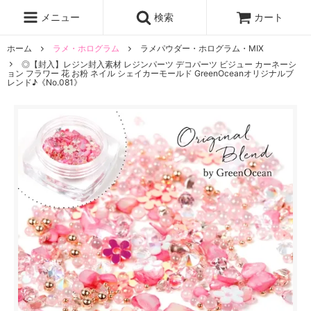
レジン液
まさるの涙
レジンセット
ドロップシール
メニュー
検索
カート
シリコンモールド
盛り専レジン
ホーム
ラメ・ホログラム
ラメパウダー・ホログラム・MIX
◎【封入】レジン封入素材 レジンパーツ デコパーツ ビジュー カーネーシ
ョン フラワー 花 お粉 ネイル シェイカーモールド GreenOceanオリジナルブ
レンド♪《No.081》