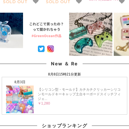
SOLD OUT
SOLD OUT
ル♪ 《デニムブル
支援 夏休み レジン 封
ワー レジン封入素材 封
ー》 おひとりさまお
入素材 封入パーツ シェ
入パーツ 日本製 花材
一つ レジン封入素材 封
イカー デコパーツ
本物 欠片 少量
入パーツ シェイカー 激
GreenOceanオリジナ
GreenOceanオリジナ
安 デコパーツ まさるの
ル♪
ルブレンド♪《選べる
涙
18色》
New ＆ Re
ショップランキング