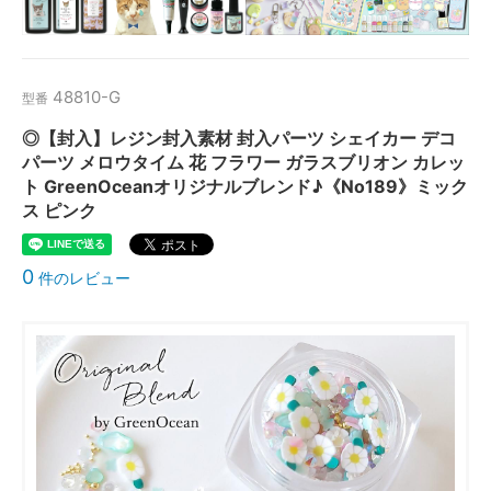
48810-G
型番
◎【封入】レジン封入素材 封入パーツ シェイカー デコ
パーツ メロウタイム 花 フラワー ガラスブリオン カレッ
ト GreenOceanオリジナルブレンド♪《No189》ミック
ス ピンク
0
件のレビュー