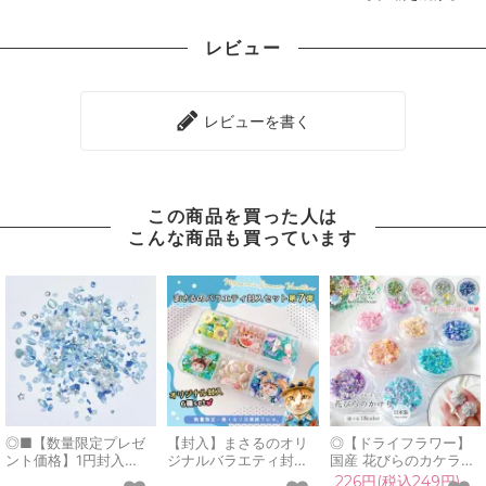
レビュー
レビューを書く
この商品を買った人は
こんな商品も買っています
◎■【数量限定プレゼ
【封入】まさるのオリ
◎【ドライフラワー】
ント価格】1円封入
ジナルバラエティ封入6
国産 花びらのカケラ
GreenOceanオリジナ
種セット 第7弾 保護猫
MIX プリザーブドフラ
226円(税込249円)