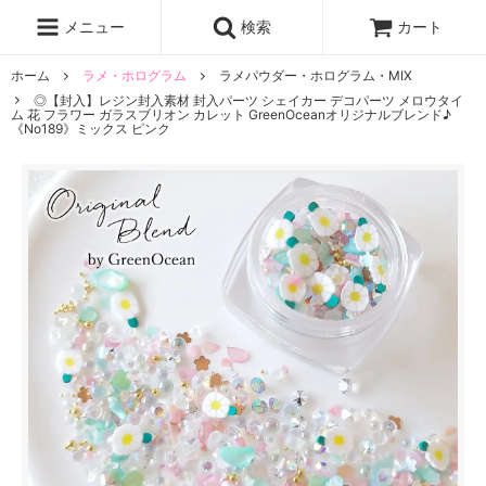
レジン液
まさるの涙
レジンセット
ドロップシール
メニュー
検索
カート
シリコンモールド
盛り専レジン
ホーム
ラメ・ホログラム
ラメパウダー・ホログラム・MIX
◎【封入】レジン封入素材 封入パーツ シェイカー デコパーツ メロウタイ
ム 花 フラワー ガラスブリオン カレット GreenOceanオリジナルブレンド♪
《No189》ミックス ピンク