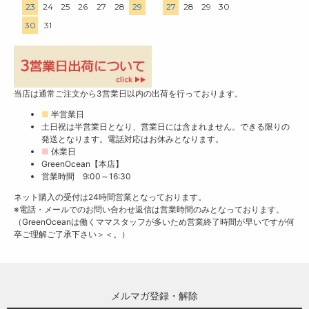
23
24
25
26
27
28
29
27
28
29
30
30
31
当店は通常ご注文から3営業日以内の出荷を行っております。
■
半営業日
土日祝は半営業日となり、営業日には含まれません。できる限りの
発送となります。電話対応はお休みとなります。
■
休業日
GreenOcean【本店】
営業時間 9:00～16:30
ネット購入の受付は24時間営業となっております。
※電話・メールでのお問い合わせ返信は営業時間のみとなっております。
（GreenOceanは働くママスタッフが多いため営業終了時間が早いですが何
卒ご理解ご了承下さい＞＜。）
メルマガ登録・解除