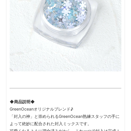
◆商品説明◆
GreenOceanオリジナルブレンド♪
「封入の神」と崇められるGreenOcean熟練スタッフの手に
よって絶妙に配合された封入ミックスです。
可愛くなるように調合済みだから、これ一つで封入は完成！