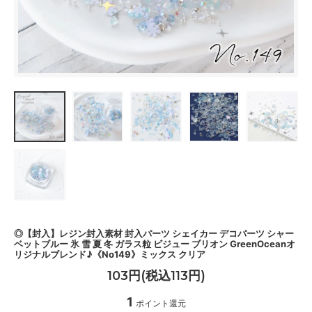
◎【封入】レジン封入素材 封入パーツ シェイカー デコパーツ シャー
ベットブルー 氷 雪 夏 冬 ガラス粒 ビジュー ブリオン GreenOceanオ
リジナルブレンド♪《No149》ミックス クリア
103円(税込113円)
1
ポイント還元