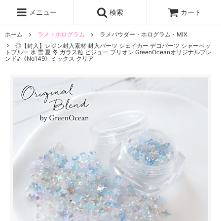
レジン液
まさるの涙
レジンセット
ドロップシール
メニュー
検索
カート
シリコンモールド
盛り専レジン
ホーム
ラメ・ホログラム
ラメパウダー・ホログラム・MIX
◎【封入】レジン封入素材 封入パーツ シェイカー デコパーツ シャーベッ
トブルー 氷 雪 夏 冬 ガラス粒 ビジュー ブリオン GreenOceanオリジナルブレ
ンド♪《No149》ミックス クリア