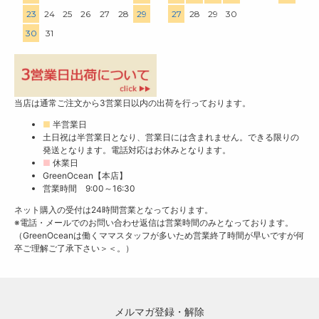
23
24
25
26
27
28
29
27
28
29
30
30
31
当店は通常ご注文から3営業日以内の出荷を行っております。
■
半営業日
土日祝は半営業日となり、営業日には含まれません。できる限りの
発送となります。電話対応はお休みとなります。
■
休業日
GreenOcean【本店】
営業時間 9:00～16:30
ネット購入の受付は24時間営業となっております。
※電話・メールでのお問い合わせ返信は営業時間のみとなっております。
（GreenOceanは働くママスタッフが多いため営業終了時間が早いですが何
卒ご理解ご了承下さい＞＜。）
メルマガ登録・解除