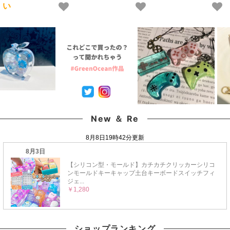
い
液 安い おすすめ
カラフル キラキラ 手芸
GreenOceanオリジナ
GreenOcean
クラフト 《選べる15
ルブレンド♪《選べる
色》
18色》
New ＆ Re
ショップランキング