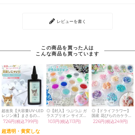
レビューを書く
この商品を買った人は
こんな商品も買っています
超改良【大容量UV-LED
◎【封入】つぶつぶ ガ
◎【ドライフラワー】
レジン液】まさるの涙
ラスブリオン サイズ
国産 花びらのカケラ
ver.03 超透明 70g 初心
mix レジン封入素材 オ
MIX プリザーブドフラ
726円(税込799円)
103円(税込113円)
226円(税込249円)
者 作家 コーティング
ーロラ 封入パーツ ガラ
ワー レジン封入素材 封
ハード 黄変しない 高品
ス粒 ガラス玉 ビーズ
入パーツ 日本製 花材
超透明・黄変しな
質 クリア 猫 UVレジン
シェイカー デコパーツ
本物 欠片 少量