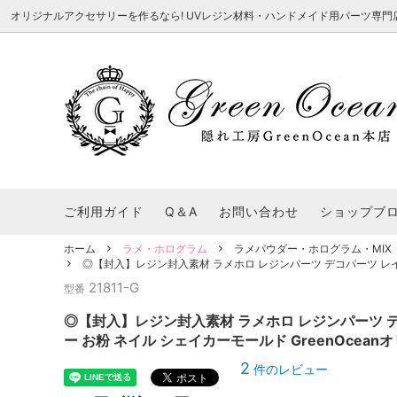
オリジナルアクセサリーを作るなら! UVレジン材料・ハンドメイド用パーツ専門店 隠れ工
★8/3更新 新商品★
■本店で買うとこんないいこと■
★7/24更
Ｑ＆Ａ/シ
2026謎福袋
★7/3更新 新商品★
コンテスト結果発表 - 一覧
★6/24更
福袋 作品例
★6/3更新 新商品★
★5/25更
レジン液・着色剤・オイル
カラリー大辞典
シール帳特
ご利用ガイド
Q＆A
お問い合わせ
ショップブ
★今これが買い！イチオシアイテム★
【UV-LE
パラコードクラフト特集
スクイーズ
★Resin Club（レジンクラブ）★
送料無料商
ホーム
ラメ・ホログラム
ラメパウダー・ホログラム・MIX
着色パウダー
◎【封入】レジン封入素材 ラメホロ レジンパーツ デコパーツ レインボ
初心者さんも楽しくハンドメイド♪特集
おすすめデ
ふにゃふにゃ動く、謎の生き物を作ってみ
2026謎
21811-G
型番
た。
表
★スクイーズ特集★
ストーン・ビジュー
★スイーツ
◎【封入】レジン封入素材 ラメホロ レジンパーツ デ
★猫モールド＆パーツ特集★
＃お急ぎ便
ー お粉 ネイル シェイカーモールド GreenOcean
キーホルダー基礎パーツ
＃レジン液迷ったらコレ！
＃初心者な
2
件のレビュー
＃文字・数字モールド
＃シェイカ