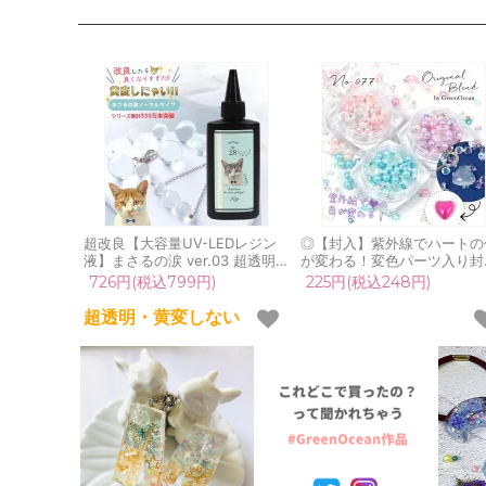
超改良【大容量UV-LEDレジン
◎【封入】紫外線でハートの
液】まさるの涙 ver.03 超透明
が変わる！変色パーツ入り封
70g 初心者 作家 コーティング
MIX レジン封入素材 デコ ビ
726円(税込799円)
225円(税込248円)
ハード 黄変しない 高品質 クリ
ュー 穴なしパール クリスマ
ア 猫 UVレジン液 安い おすす
《選べる3色》 GreenOcea
超透明・黄変しない
め GreenOcean
リジナルブレンド♪《No.77