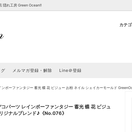
房 Green Ocean!!
カテ
新 新商品★
ョップでのお買い物 注意事項
★7/17更新 新商品★
GreenOcean各店舗の特徴
パラコード
スタートセット・レ
新 新商品★
・注意事項など - 一覧
★6/19更新 新商品★
2025謎福袋「わくわくコンテスト
表
新 新商品★
2026福袋のレフィル売り場
UVライト・道具
シリコン型・モール
集
教えて！レジン液の選び方
ログ
メルマガ登録・解除
Line＠登録
Dレジン液】まさるシリーズ
GreenOceanオリジナルシリーズ♪
クラフト特集
GreenOceanの新たな取り組み
品
★こだわりレジン道具特集★
封入・デコパーツ・シール
ラメ・ホログラム
について
ーファンタジー 蓄光 蝶 花 ビジュー お粉 ネイル シェイカーモールド GreenOc
コ土台
高品質メッキパーツ
福袋「わくわくコンテスト」結果発
＼予告／超改良！まさるの涙 ver.
特集★
基本基礎パーツ
★大きな穴のビーズ＆グッズ特集
アクセサリー基礎パ
コパーツ レインボーファンタジー 蓄光 蝶 花 ビジュ
＃ラッピング
オリジナルブレンド♪《No.076》
チャーム
空枠・フレーム
に買う？
＃自分でモールドつくりたい
ーモールド用フィルム
＃鉱石ストーンモールド