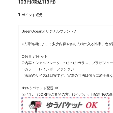
103円(税込113円)
ガラスドーム・ペン・他
＃つくってみたい！
2023福
1
ポイント還元
2025福袋のレフィル売り場
季節の特集
販売用資材・背景紙
★手作りドロップシール特集★
★しろたん
GreenOceanオリジナルブレンド♪
★ゆうパケ送料無料★1000円均一
★すみっコ
※入荷時期によって多少内容や各封入物の入る比率、色が
○数量：1セット
○内容：シェルフレーク、つぶつぶガラス、プラビジュ
○カラー：レインボーファンタジー
（表記のサイズは目安です。実際の寸法は個々に若干異
★ゆうパケット配送OK
(ただし、代金引換ご希望の方、ゆうパケット配送NGの