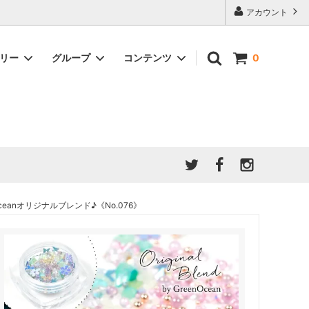
アカウント
ゴリー
グループ
コンテンツ
0
★7/9更新 新商品★
GreenOcean公式の仲間たち
ジンセット
福袋・ガチャ・謎
」結果発
★6/9更新 新商品★
親子でレジン♪クラフト特集
全商品を一気に見る!!
ド
ホイップデコ・粘土
Any giftについて
PADICO
｜保護猫活動
母の日特集
爆盛パック ★お得なまとめ買い特集★
ドライフラワー・押し花
eanオリジナルブレンド♪《No.076》
★クリスマスプレゼント特集★
03！！！
チョコレートシリーズ 対応一覧
★
ーツ
★ミニ文字モールド特集★
ヘア基礎パーツ
＃プレゼントにおすすめ
ミール皿・デコ土台
＃推し活
＃レジン液をさらさらにしたい