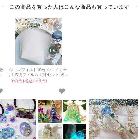
この商品を買った人は
こんな商品も買っています
色
◎【レフィル】10枚 シェイカー
入
用 透明フィルム L判 セット 透
ジ
明シート カシャカシャ 専用 上
454円(税込499円)
ス
質 保護フィルム ppシート プラ
nオ
板 シャカシャカ レジン クラフ
》
ト シール帳 シリコンモールド