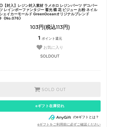
◎【封入】レジン封入素材 ラメホロ レジンパーツ デコパー
ツ レインボーファンタジー 蓄光 蝶 花 ビジュー お粉 ネイル
シェイカーモールド GreenOceanオリジナルブレンド
♪《No.076》
103円(税込113円)
1
ポイント還元
お気に入り
SOLDOUT
SOLD OUT
eギフト在庫切れ
のeギフトとは？
eギフトをご利用前に必ずご確認ください