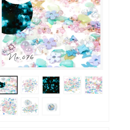
その他・雑貨
2024夏の福袋のレフィル売り場
★プレミアムシールシリーズ★
ラッピング・サービス
ーツ特集★
キャンディバッグの素の説明書
しセット
立体シール