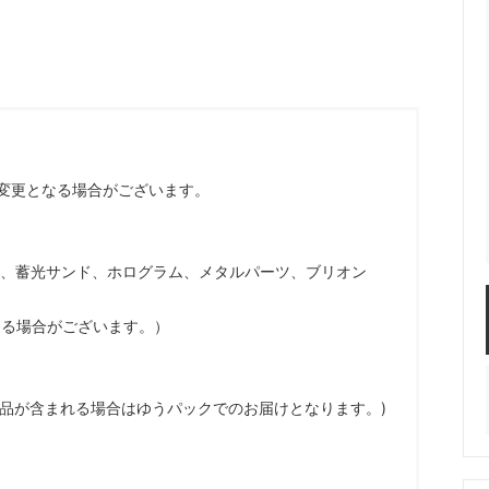
服飾パーツ
ビーズ・パール
袋のレフィル売り場
2024福袋のレフィル売り場
★ミニチュアの世界特集★
訳ありアウトレット
在庫限り・廃盤予定
★
★閉じ込めて楽しむ！かわいいパ
ぐらし立体シールセット★
★レジンでつくるMYすみっコぐら
★
変更となる場合がございます。
ー、蓄光サンド、ホログラム、メタルパーツ、ブリオン
なる場合がございます。）
商品が含まれる場合はゆうパックでのお届けとなります。)