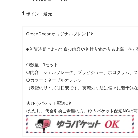
ガラスドーム・ペン・他
＃つくってみたい！
2023福
1
ポイント還元
2025福袋のレフィル売り場
季節の特集
販売用資材・背景紙
★手作りドロップシール特集★
★しろたん
GreenOceanオリジナルブレンド♪
★ゆうパケ送料無料★1000円均一
★すみっコ
※入荷時期によって多少内容や各封入物の入る比率、色が
○数量：1セット
○内容：シェルフレーク、プラビジュー、ホログラム、
○カラー：ネーブルオレンジ
（表記のサイズは目安です。実際の寸法は個々に若干異
★ゆうパケット配送OK
(ただし、代金引換ご希望の方、ゆうパケット配送NGの