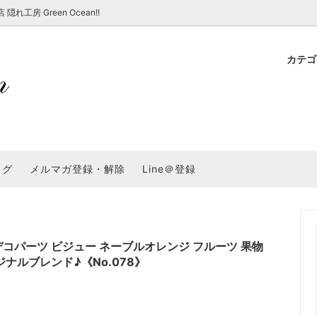
房 Green Ocean!!
カテ
新 新商品★
ョップでのお買い物 注意事項
★7/17更新 新商品★
GreenOcean各店舗の特徴
パラコード
スタートセット・レ
新 新商品★
・注意事項など - 一覧
★6/19更新 新商品★
2025謎福袋「わくわくコンテスト
表
新 新商品★
2026福袋のレフィル売り場
UVライト・道具
シリコン型・モール
集
教えて！レジン液の選び方
ログ
メルマガ登録・解除
Line＠登録
Dレジン液】まさるシリーズ
GreenOceanオリジナルシリーズ♪
クラフト特集
GreenOceanの新たな取り組み
品
★こだわりレジン道具特集★
封入・デコパーツ・シール
ラメ・ホログラム
について
コ土台
高品質メッキパーツ
福袋「わくわくコンテスト」結果発
＼予告／超改良！まさるの涙 ver.
特集★
基本基礎パーツ
★大きな穴のビーズ＆グッズ特集
アクセサリー基礎パ
コパーツ ビジュー ネーブルオレンジ フルーツ 果物
ジナルブレンド♪《No.078》
＃ラッピング
チャーム
空枠・フレーム
に買う？
＃自分でモールドつくりたい
ーモールド用フィルム
＃鉱石ストーンモールド