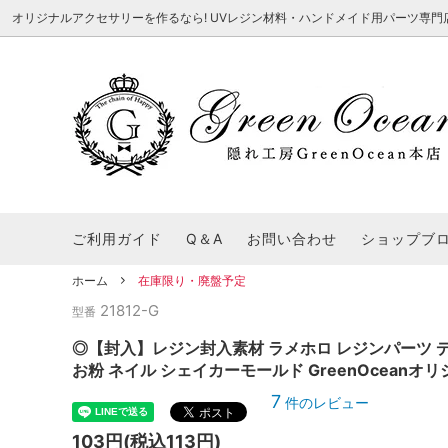
オリジナルアクセサリーを作るなら! UVレジン材料・ハンドメイド用パーツ専門店 隠れ工
★8/3更新 新商品★
■本店で買うとこんないいこと■
★7/24更
Ｑ＆Ａ/シ
2026謎福袋
★7/3更新 新商品★
コンテスト結果発表 - 一覧
★6/24更
福袋 作品例
★6/3更新 新商品★
★5/25更
レジン液・着色剤・オイル
カラリー大辞典
シール帳特
ご利用ガイド
Q＆A
お問い合わせ
ショップブ
★今これが買い！イチオシアイテム★
【UV-LE
パラコードクラフト特集
スクイーズ
★Resin Club（レジンクラブ）★
送料無料商
ホーム
在庫限り・廃盤予定
着色パウダー
21812-G
初心者さんも楽しくハンドメイド♪特集
おすすめデ
型番
ふにゃふにゃ動く、謎の生き物を作ってみ
2026謎
た。
表
★スクイーズ特集★
ストーン・ビジュー
★スイーツ
◎【封入】レジン封入素材 ラメホロ レジンパーツ デ
お粉 ネイル シェイカーモールド GreenOceanオリ
★猫モールド＆パーツ特集★
＃お急ぎ便
7
件のレビュー
キーホルダー基礎パーツ
＃レジン液迷ったらコレ！
＃初心者な
103円(税込113円)
＃文字・数字モールド
＃シェイカ