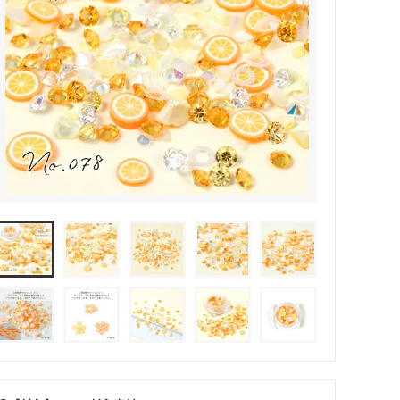
その他・雑貨
2024夏の福袋のレフィル売り場
★プレミアムシールシリーズ★
ラッピング・サービス
ーツ特集★
キャンディバッグの素の説明書
しセット
立体シール