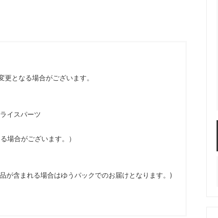
服飾パーツ
ビーズ・パール
袋のレフィル売り場
2024福袋のレフィル売り場
★ミニチュアの世界特集★
訳ありアウトレット
在庫限り・廃盤予定
★
★閉じ込めて楽しむ！かわいいパ
ぐらし立体シールセット★
★レジンでつくるMYすみっコぐら
★
変更となる場合がございます。
スライスパーツ
なる場合がございます。）
商品が含まれる場合はゆうパックでのお届けとなります。)