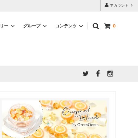
アカウント
ゴリー
グループ
コンテンツ
0
★7/9更新 新商品★
GreenOcean公式の仲間たち
ジンセット
福袋・ガチャ・謎
」結果発
★6/9更新 新商品★
親子でレジン♪クラフト特集
全商品を一気に見る!!
ド
ホイップデコ・粘土
Any giftについて
PADICO
｜保護猫活動
母の日特集
爆盛パック ★お得なまとめ買い特集★
ドライフラワー・押し花
★クリスマスプレゼント特集★
03！！！
チョコレートシリーズ 対応一覧
★
ーツ
★ミニ文字モールド特集★
ヘア基礎パーツ
＃プレゼントにおすすめ
ミール皿・デコ土台
＃推し活
＃レジン液をさらさらにしたい