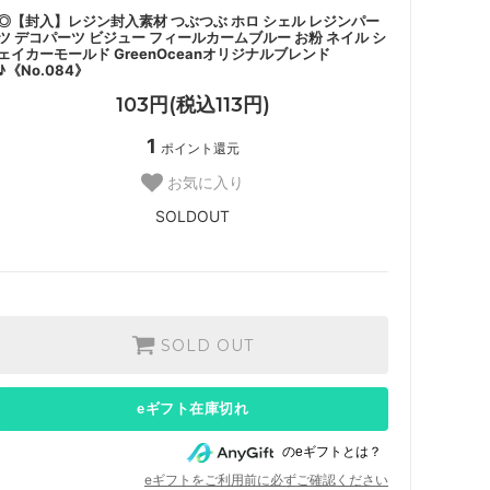
◎【封入】レジン封入素材 つぶつぶ ホロ シェル レジンパー
ツ デコパーツ ビジュー フィールカームブルー お粉 ネイル シ
ェイカーモールド GreenOceanオリジナルブレンド
♪《No.084》
103円(税込113円)
1
ポイント還元
お気に入り
SOLDOUT
SOLD OUT
eギフト在庫切れ
のeギフトとは？
eギフトをご利用前に必ずご確認ください