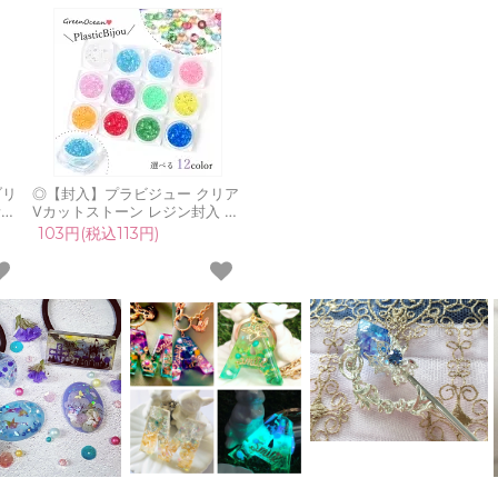
ブリ
◎【封入】プラビジュー クリア
素材
Vカットストーン レジン封入 ネ
粒
イルパーツ ネイル用品 デコパー
103円(税込113円)
デ
ツ ダイヤ ジュエリー 宝石 キラ
手
キラ カシャカシャ 手芸 クラフ
ト《選べる12色》