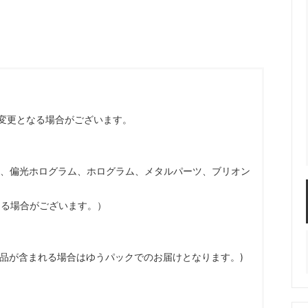
服飾パーツ
ビーズ・パール
袋のレフィル売り場
2024福袋のレフィル売り場
★ミニチュアの世界特集★
訳ありアウトレット
在庫限り・廃盤予定
★
★閉じ込めて楽しむ！かわいいパ
ぐらし立体シールセット★
★レジンでつくるMYすみっコぐら
★
変更となる場合がございます。
ク、偏光ホログラム、ホログラム、メタルパーツ、ブリオン
なる場合がございます。）
商品が含まれる場合はゆうパックでのお届けとなります。)