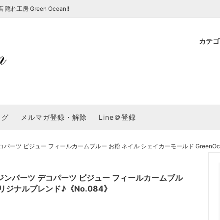
房 Green Ocean!!
カテ
新 新商品★
ョップでのお買い物 注意事項
★7/17更新 新商品★
GreenOcean各店舗の特徴
パラコード
スタートセット・レ
新 新商品★
・注意事項など - 一覧
★6/19更新 新商品★
2025謎福袋「わくわくコンテスト
表
新 新商品★
2026福袋のレフィル売り場
UVライト・道具
シリコン型・モール
集
教えて！レジン液の選び方
ログ
メルマガ登録・解除
Line＠登録
Dレジン液】まさるシリーズ
GreenOceanオリジナルシリーズ♪
クラフト特集
GreenOceanの新たな取り組み
品
★こだわりレジン道具特集★
封入・デコパーツ・シール
ラメ・ホログラム
について
ーツ ビジュー フィールカームブルー お粉 ネイル シェイカーモールド GreenOce
コ土台
高品質メッキパーツ
福袋「わくわくコンテスト」結果発
＼予告／超改良！まさるの涙 ver.
特集★
基本基礎パーツ
★大きな穴のビーズ＆グッズ特集
アクセサリー基礎パ
ジンパーツ デコパーツ ビジュー フィールカームブル
＃ラッピング
オリジナルブレンド♪《No.084》
チャーム
空枠・フレーム
に買う？
＃自分でモールドつくりたい
ーモールド用フィルム
＃鉱石ストーンモールド