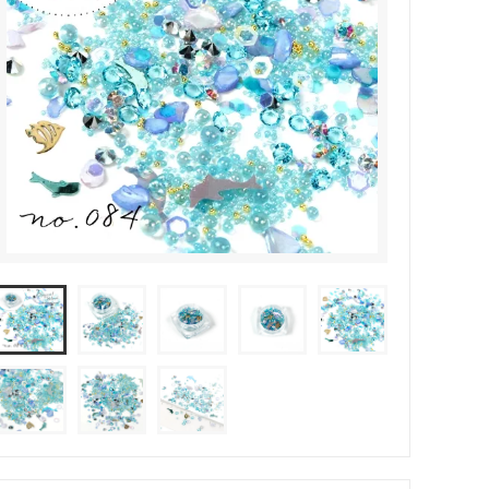
その他・雑貨
2024夏の福袋のレフィル売り場
★プレミアムシールシリーズ★
ラッピング・サービス
ーツ特集★
キャンディバッグの素の説明書
しセット
立体シール