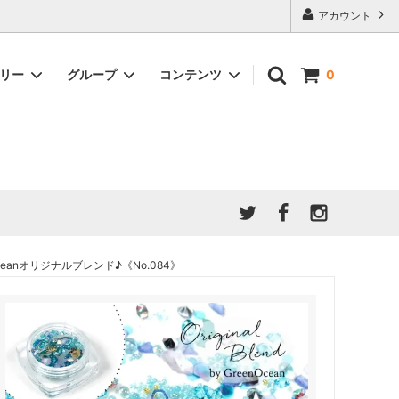
アカウント
ゴリー
グループ
コンテンツ
0
★7/9更新 新商品★
GreenOcean公式の仲間たち
ジンセット
福袋・ガチャ・謎
」結果発
★6/9更新 新商品★
親子でレジン♪クラフト特集
全商品を一気に見る!!
ド
ホイップデコ・粘土
Any giftについて
PADICO
｜保護猫活動
母の日特集
爆盛パック ★お得なまとめ買い特集★
ドライフラワー・押し花
anオリジナルブレンド♪《No.084》
★クリスマスプレゼント特集★
03！！！
チョコレートシリーズ 対応一覧
★
ーツ
★ミニ文字モールド特集★
ヘア基礎パーツ
＃プレゼントにおすすめ
ミール皿・デコ土台
＃推し活
＃レジン液をさらさらにしたい