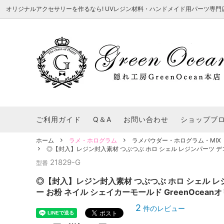
オリジナルアクセサリーを作るなら! UVレジン材料・ハンドメイド用パーツ専門店 隠れ工
★8/3更新 新商品★
■本店で買うとこんないいこと■
★7/24更
Ｑ＆Ａ/シ
2026謎福袋
★7/3更新 新商品★
コンテスト結果発表 - 一覧
★6/24更
福袋 作品例
★6/3更新 新商品★
★5/25更
レジン液・着色剤・オイル
カラリー大辞典
シール帳特
ご利用ガイド
Q＆A
お問い合わせ
ショップブ
★今これが買い！イチオシアイテム★
【UV-LE
パラコードクラフト特集
スクイーズ
★Resin Club（レジンクラブ）★
送料無料商
ホーム
ラメ・ホログラム
ラメパウダー・ホログラム・MIX
着色パウダー
◎【封入】レジン封入素材 つぶつぶ ホロ シェル レジンパーツ デコパ
初心者さんも楽しくハンドメイド♪特集
おすすめデ
ふにゃふにゃ動く、謎の生き物を作ってみ
2026謎
21829-G
型番
た。
表
★スクイーズ特集★
ストーン・ビジュー
★スイーツ
◎【封入】レジン封入素材 つぶつぶ ホロ シェル レ
★猫モールド＆パーツ特集★
＃お急ぎ便
ー お粉 ネイル シェイカーモールド GreenOcean
キーホルダー基礎パーツ
＃レジン液迷ったらコレ！
＃初心者な
2
件のレビュー
＃文字・数字モールド
＃シェイカ