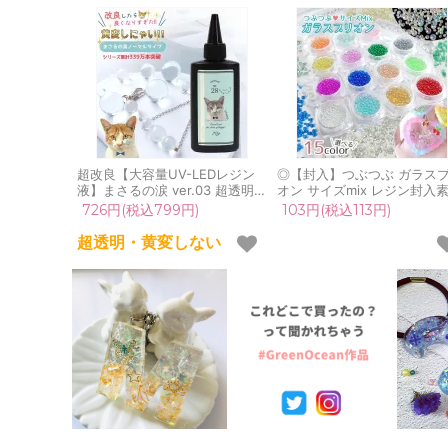
超改良【大容量UV-LEDレジン
◎【封入】つぶつぶ ガラス
液】まさるの涙 ver.03 超透明
オン サイズmix レジン封入
70g 初心者 作家 コーティング
オーロラ 封入パーツ ガラス
726円(税込799円)
103円(税込113円)
ハード 黄変しない 高品質 クリ
ガラス玉 ビーズ シェイカー 
ア 猫 UVレジン液 安い おすす
コパーツ カラフル キラキラ 
超透明・黄変しない
め GreenOcean
芸 クラフト 《選べる15色》