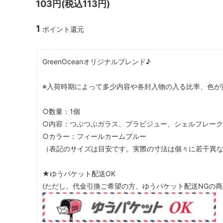
103円(税込113円)
ガラスドーム・ペン・他
＃つくってみたい！
2023福
1
ポイント還元
2025福袋のレフィル売り場
季節の特集
販売用資材・背景紙
★手作りドロップシール特集★
★しろたん
GreenOceanオリジナルブレンド♪
★ゆうパケ送料無料★1000円均一
★すみっコ
※入荷時期によって多少内容や各封入物の入る比率、色が
○数量：1個
○内容：つぶつぶガラス、プラビジュー、シェルフレー
○カラー：フィールカームブルー
（表記のサイズは目安です。実際の寸法は個々に若干異
★ゆうパケット配送OK
(ただし、代金引換ご希望の方、ゆうパケット配送NGの