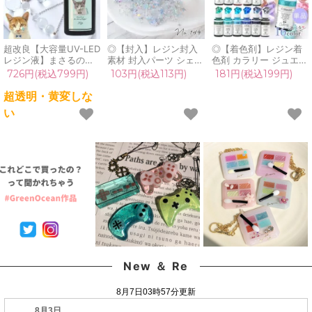
超改良【大容量UV-LED
◎【封入】レジン封入
◎【着色剤】レジン着
レジン液】まさるの涙
素材 封入パーツ シェイ
色剤 カラリー ジュエリ
ver.03 超透明 70g 初心
カー デコパーツ シャー
ーウォーターカラー 単
726円(税込799円)
103円(税込113円)
181円(税込199円)
者 作家 コーティング
ベットブルー 氷 雪 夏
品 レジン着色料 定番
ハード 黄変しない 高品
冬 ガラス粒 ビジュー
クリア 透明 宝石 UVレ
超透明・黄変しな
質 クリア 猫 UVレジン
ブリオン GreenOcean
ジン液 高発色 クラフト
い
液 安い おすすめ
オリジナルブレンド
GreenOceanオリジナ
GreenOcean
♪《No149》ミックス
ル♪《選べる16色》
クリア
New ＆ Re