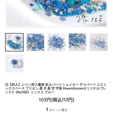
◎【封入】レジン封入素材 封入パーツ シェイカー デコパーツ コスミ
ックスペース ブリオン 星 月 夜 空 宇宙 GreenOceanオリジナルブレ
ンド♪《No155》ミックス ブルー
103円(税込113円)
1
ポイント還元