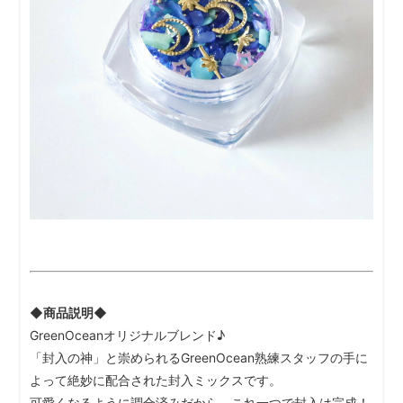
◆商品説明◆
GreenOceanオリジナルブレンド♪
「封入の神」と崇められるGreenOcean熟練スタッフの手に
よって絶妙に配合された封入ミックスです。
可愛くなるように調合済みだから、これ一つで封入は完成！