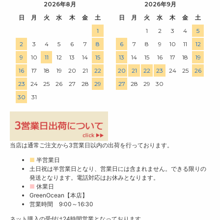
2026年8月
2026年9月
日
月
火
水
木
金
土
日
月
火
水
木
金
土
1
1
2
3
4
5
2
3
4
5
6
7
8
6
7
8
9
10
11
12
9
10
11
12
13
14
15
13
14
15
16
17
18
19
16
17
18
19
20
21
22
20
21
22
23
24
25
26
23
24
25
26
27
28
29
27
28
29
30
30
31
当店は通常ご注文から3営業日以内の出荷を行っております。
■
半営業日
土日祝は半営業日となり、営業日には含まれません。できる限りの
発送となります。電話対応はお休みとなります。
■
休業日
GreenOcean【本店】
営業時間 9:00～16:30
ネット購入の受付は24時間営業となっております。