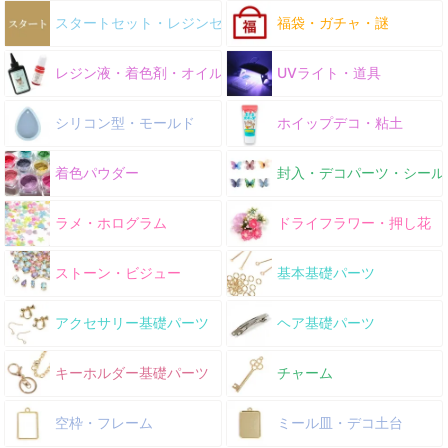
スタートセット・レジンセット
福袋・ガチャ・謎
レジン液・着色剤・オイル
UVライト・道具
シリコン型・モールド
ホイップデコ・粘土
着色パウダー
封入・デコパーツ・シール
ラメ・ホログラム
ドライフラワー・押し花
ストーン・ビジュー
基本基礎パーツ
アクセサリー基礎パーツ
ヘア基礎パーツ
キーホルダー基礎パーツ
チャーム
空枠・フレーム
ミール皿・デコ土台