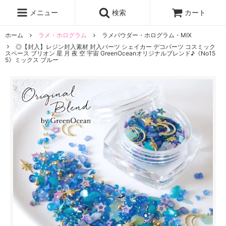
レジン液
まさるの涙
レジンセット
ドロップシール
メニュー
検索
カート
シリコンモールド
盛り専レジン
ホーム
ラメ・ホログラム
ラメパウダー・ホログラム・MIX
◎【封入】レジン封入素材 封入パーツ シェイカー デコパーツ コスミック
スペース ブリオン 星 月 夜 空 宇宙 GreenOceanオリジナルブレンド♪《No15
5》ミックス ブルー