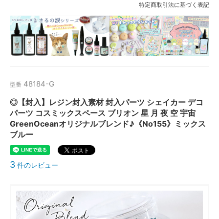
特定商取引法に基づく表記
48184-G
型番
◎【封入】レジン封入素材 封入パーツ シェイカー デコ
パーツ コスミックスペース ブリオン 星 月 夜 空 宇宙
GreenOceanオリジナルブレンド♪《No155》ミックス
ブルー
3
件のレビュー