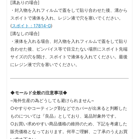
[溝ありの場合]
・封入物を入れフィルムで蓋をして貼り合わせた後、溝から
スポイトで液体を入れ、レジン液で穴を塞いでください。
(
スポイト：17814-G
)
[溝なしの場合]
・液体を入れる場合、封入物を入れフィルムで蓋をして貼り
合わせた後、ピンバイス等で目立たない場所にスポイト先端
サイズの穴を開け、スポイトで液体を入れてください。最後
にレジン液で穴を塞いでください。
◆モールド全般の注意事項◆
~海外生産の為どうしても避けられません~
○やすりやコーティング剤などでカバーが出来ると判断した
ものについては『良品』としており、返品対象外です。
○お買い求めやすい商品価格の維持のため、下記を考慮した
販売価格となっております。何卒ご理解、ご了承のうえお買