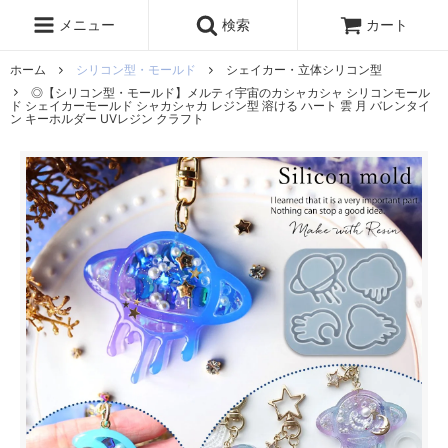
レジン液
まさるの涙
レジンセット
ドロップシール
メニュー
検索
カート
シリコンモールド
盛り専レジン
ホーム
シリコン型・モールド
シェイカー・立体シリコン型
◎【シリコン型・モールド】メルティ宇宙のカシャカシャ シリコンモール
ド シェイカーモールド シャカシャカ レジン型 溶ける ハート 雲 月 バレンタイ
ン キーホルダー UVレジン クラフト