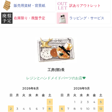
販売用資材・背景紙
訳ありアウトレット
在庫限り・廃盤予定
ラッピング・サービス
工房(部)長
レジンとハンドメイドパーツのお店♥
2026年8月
2026年9月
日
月
火
水
木
金
土
日
月
火
水
木
金
土
1
1
2
3
4
5
2
3
4
5
6
7
8
6
7
8
9
10
11
12