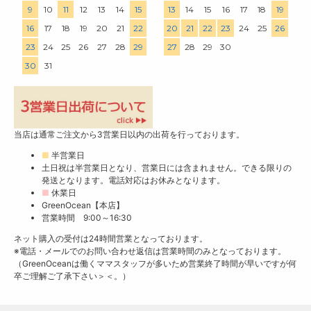
9
10
11
12
13
14
15
13
14
15
16
17
18
19
16
17
18
19
20
21
22
20
21
22
23
24
25
26
23
24
25
26
27
28
29
27
28
29
30
30
31
当店は通常ご注文から3営業日以内の出荷を行っております。
■
半営業日
土日祝は半営業日となり、営業日には含まれません。できる限りの
発送となります。電話対応はお休みとなります。
■
休業日
GreenOcean【本店】
営業時間 9:00～16:30
ネット購入の受付は24時間営業となっております。
※電話・メールでのお問い合わせ返信は営業時間のみとなっております。
（GreenOceanは働くママスタッフが多いため営業終了時間が早いですが何
卒ご理解ご了承下さい＞＜。）