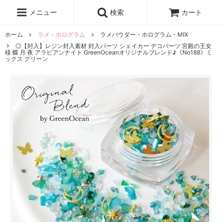
レジン液
まさるの涙
レジンセット
ドロップシール
メニュー
検索
カート
シリコンモールド
盛り専レジン
ホーム
ラメ・ホログラム
ラメパウダー・ホログラム・MIX
◎【封入】レジン封入素材 封入パーツ シェイカー デコパーツ 宮殿の王女
様 蝶 月 夜 アラビアンナイト GreenOceanオリジナルブレンド♪《No188》ミ
ックス グリーン