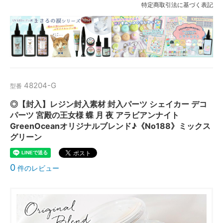
特定商取引法に基づく表記
48204-G
型番
◎【封入】レジン封入素材 封入パーツ シェイカー デコ
パーツ 宮殿の王女様 蝶 月 夜 アラビアンナイト
GreenOceanオリジナルブレンド♪《No188》ミックス
グリーン
0
件のレビュー