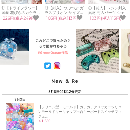
◎【ドライフラワー】
◎【封入】つぶつぶ ガ
◎【封入】レジン封入
国産 花びらのカケラ
ラスブリオン サイズ
素材 封入パーツ シェイ
MIX プリザーブドフラ
mix レジン封入素材 オ
カー デコパーツ 茜空
226円(税込249円)
103円(税込113円)
103円(税込113円)
ワー レジン封入素材 封
ーロラ 封入パーツ ガラ
月 蝶 ブリオン ビジュ
入パーツ 日本製 花材
ス粒 ガラス玉 ビーズ
ー ホログラム
本物 欠片 少量
シェイカー デコパーツ
GreenOceanオリジナ
GreenOceanオリジナ
カラフル キラキラ 手芸
ルブレンド
ルブレンド♪《選べる
クラフト 《選べる15
♪《No193》ミックス
18色》
色》
レッド
New ＆ Re