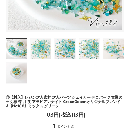
◎【封入】レジン封入素材 封入パーツ シェイカー デコパーツ 宮殿の
王女様 蝶 月 夜 アラビアンナイト GreenOceanオリジナルブレンド
♪《No188》ミックス グリーン
103円(税込113円)
1
ポイント還元