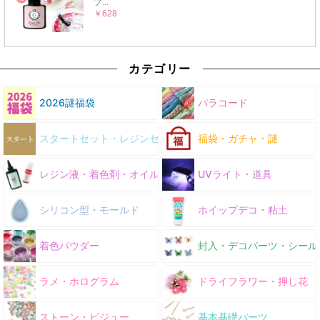
カテゴリー
2026謎福袋
パラコード
スタートセット・レジンセット
福袋・ガチャ・謎
レジン液・着色剤・オイル
UVライト・道具
シリコン型・モールド
ホイップデコ・粘土
着色パウダー
封入・デコパーツ・シール
ラメ・ホログラム
ドライフラワー・押し花
ストーン・ビジュー
基本基礎パーツ