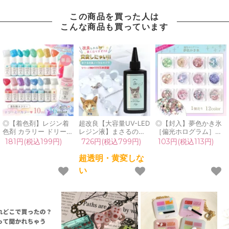
この商品を買った人は
こんな商品も買っています
◎【着色剤】レジン着
超改良【大容量UV-LED
◎【封入】夢色かき氷
色剤 カラリー ドリーミ
レジン液】まさるの涙
［偏光ホログラム］ま
ー レジン着色用品 レジ
ver.03 超透明 70g 初心
るで氷のような…美し
181円(税込199円)
726円(税込799円)
103円(税込113円)
ン顔料 ラメカラー パー
者 作家 コーティング
くも優しい煌めき♪《選
ルカラー UV-LEDレジ
ハード 黄変しない 高品
べる12種》[不思議,珍,
超透明・黄変しな
ン液 デコ ネイル用品
質 クリア 猫 UVレジン
レジン,パーツ,手芸,ネ
い
GreenOceanオリジナ
液 安い おすすめ
イル用品,ネイルパーツ,
ル♪ 《選べる16色》
GreenOcean
デコパーツ,マスト]