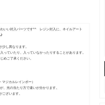
服飾パーツ
ビーズ・パール
袋のレフィル売り場
2024福袋のレフィル売り場
★ミニチュアの世界特集★
訳ありアウトレット
在庫限り・廃盤予定
★
★閉じ込めて楽しむ！かわいいパ
わいい封入パーツです^^ レジン封入に、ネイルアート
ぐらし立体シールセット★
★レジンでつくるMYすみっコぐら
♪
★
が少し異なります。
が入っていたり、入っていなかったりすることがあります。
かじめご了承ください。
・マジカルレインボー）
すが、光の当たり方で違いが分かります。
がございます。