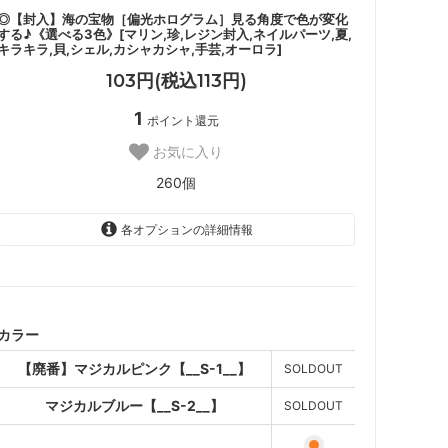
◎【封入】海の宝物［偏光ホログラム］見る角度で色が変化
する♪《選べる3色》[マリン,珍,レジン封入,ネイルパーツ,夏,
キラキラ,貝,シェル,カシャカシャ,手芸,オーロラ]
103円(税込113円)
1
ポイント還元
お気に入り
260個
各オプションの詳細情報
【廃番】マジカルピンク
【__S-1__】
SOLD OUT
マジカルブルー【__S-2__】
カラー
SOLD OUT
【廃番】マジカルピンク【__S-1__】
SOLDOUT
マジカルレインボー【__S-
3__】
マジカルブルー【__S-2__】
SOLDOUT