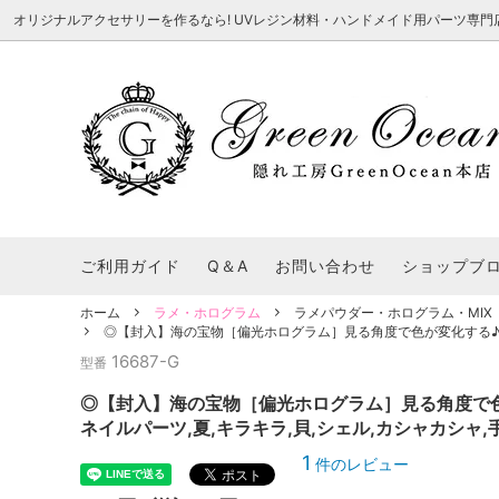
オリジナルアクセサリーを作るなら! UVレジン材料・ハンドメイド用パーツ専門店 隠れ工
★8/3更新 新商品★
■本店で買うとこんないいこと■
★7/24更
Ｑ＆Ａ/シ
2026謎福袋
★7/3更新 新商品★
コンテスト結果発表 - 一覧
★6/24更
福袋 作品例
★6/3更新 新商品★
★5/25更
レジン液・着色剤・オイル
カラリー大辞典
シール帳特
ご利用ガイド
Q＆A
お問い合わせ
ショップブ
★今これが買い！イチオシアイテム★
【UV-LE
パラコードクラフト特集
スクイーズ
★Resin Club（レジンクラブ）★
送料無料商
ホーム
ラメ・ホログラム
ラメパウダー・ホログラム・MIX
着色パウダー
◎【封入】海の宝物［偏光ホログラム］見る角度で色が変化する♪《選べ
初心者さんも楽しくハンドメイド♪特集
おすすめデ
ふにゃふにゃ動く、謎の生き物を作ってみ
2026謎
16687-G
型番
た。
表
★スクイーズ特集★
ストーン・ビジュー
★スイーツ
◎【封入】海の宝物［偏光ホログラム］見る角度で色が
★猫モールド＆パーツ特集★
＃お急ぎ便
ネイルパーツ,夏,キラキラ,貝,シェル,カシャカシャ,
キーホルダー基礎パーツ
＃レジン液迷ったらコレ！
＃初心者な
1
件のレビュー
＃文字・数字モールド
＃シェイカ