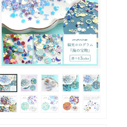
その他・雑貨
2024夏の福袋のレフィル売り場
★プレミアムシールシリーズ★
ラッピング・サービス
ーツ特集★
キャンディバッグの素の説明書
しセット
立体シール