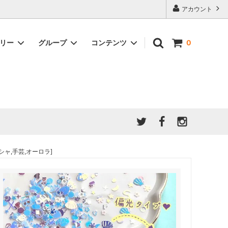
アカウント
ゴリー
グループ
コンテンツ
0
★7/9更新 新商品★
GreenOcean公式の仲間たち
ジンセット
福袋・ガチャ・謎
」結果発
★6/9更新 新商品★
親子でレジン♪クラフト特集
全商品を一気に見る!!
ド
ホイップデコ・粘土
Any giftについて
PADICO
｜保護猫活動
母の日特集
爆盛パック ★お得なまとめ買い特集★
ドライフラワー・押し花
ャ,手芸,オーロラ]
★クリスマスプレゼント特集★
03！！！
チョコレートシリーズ 対応一覧
★
ーツ
★ミニ文字モールド特集★
ヘア基礎パーツ
＃プレゼントにおすすめ
ミール皿・デコ土台
＃推し活
＃レジン液をさらさらにしたい