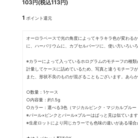
103円(税込113円)
ガラスドーム・ペン・他
＃つくってみたい！
2023福
1
ポイント還元
2025福袋のレフィル売り場
季節の特集
販売用資材・背景紙
★手作りドロップシール特集★
★しろたん
オーロラベースで光の角度によってキラキラ色が変わるか
★ゆうパケ送料無料★1000円均一
★すみっコ
に、ハーバリウムに、カプセルパーツに、使い方いろいろ
※カラーによって入っているホログラムのモチーフの種類
計量してケースに詰めているため、写真と違うモチーフ
また、形状不良のものが混ざることもございます。あら
○数量：1ケース
○内容量：約1.5g
○カラー：選べる3色（マジカルピンク・マジカルブルー
※パール×ピンクとパール×ブルーはぱっと見は似ていま
※生産ロットにより同じカラーでも色味の違いがある場合