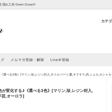
房 Green Ocean!!
カテ
新 新商品★
ョップでのお買い物 注意事項
★7/17更新 新商品★
GreenOcean各店舗の特徴
パラコード
スタートセット・レ
新 新商品★
・注意事項など - 一覧
★6/19更新 新商品★
2025謎福袋「わくわくコンテスト
表
新 新商品★
2026福袋のレフィル売り場
UVライト・道具
シリコン型・モール
集
教えて！レジン液の選び方
ログ
メルマガ登録・解除
Line＠登録
Dレジン液】まさるシリーズ
GreenOceanオリジナルシリーズ♪
クラフト特集
GreenOceanの新たな取り組み
品
★こだわりレジン道具特集★
封入・デコパーツ・シール
ラメ・ホログラム
について
る3色》[マリン,珍,レジン封入,ネイルパーツ,夏,キラキラ,貝,シェル,カシャカシ
コ土台
高品質メッキパーツ
福袋「わくわくコンテスト」結果発
＼予告／超改良！まさるの涙 ver.
特集★
基本基礎パーツ
★大きな穴のビーズ＆グッズ特集
アクセサリー基礎パ
変化する♪《選べる3色》[マリン,珍,レジン封入,
＃ラッピング
手芸,オーロラ]
チャーム
空枠・フレーム
に買う？
＃自分でモールドつくりたい
ーモールド用フィルム
＃鉱石ストーンモールド