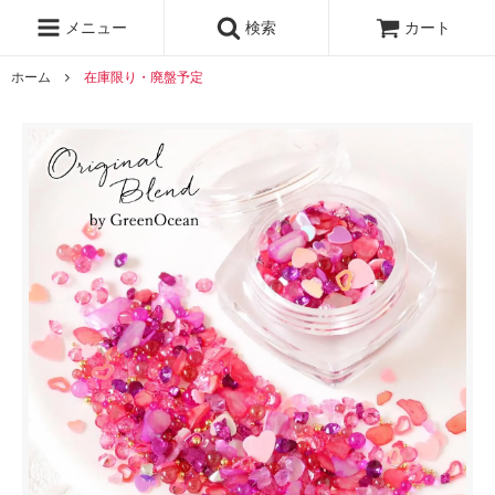
レジン液
まさるの涙
レジンセット
ドロップシール
メニュー
検索
カート
シリコンモールド
盛り専レジン
ホーム
在庫限り・廃盤予定