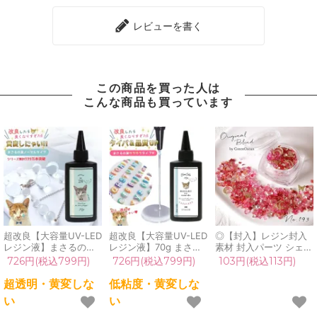
レビューを書く
この商品を買った人は
こんな商品も買っています
超改良【大容量UV-LED
超改良【大容量UV-LED
◎【封入】レジン封入
レジン液】まさるの涙
レジン液】70g まさる
素材 封入パーツ シェイ
ver.03 超透明 70g 初心
の涙 サラサラタイプ
カー デコパーツ 茜空
726円(税込799円)
726円(税込799円)
103円(税込113円)
者 作家 コーティング
《クリア》 低粘度
月 蝶 ブリオン ビジュ
ハード 黄変しない 高品
GreenOceanオリジナ
ー ホログラム
超透明・黄変しな
低粘度・黄変しな
質 クリア 猫 UVレジン
ル さらさら ツルツル
GreenOceanオリジナ
い
い
液 安い おすすめ
高品質 透明 猫 UVレジ
ルブレンド
GreenOcean
ン クラフト 安い おす
♪《No193》ミックス