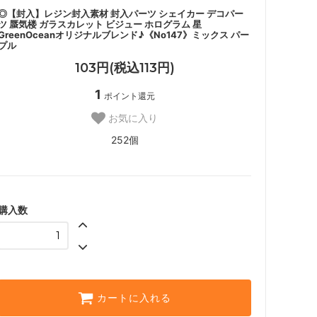
◎【封入】レジン封入素材 封入パーツ シェイカー デコパー
ツ 蜃気楼 ガラスカレット ビジュー ホログラム 星
GreenOceanオリジナルブレンド♪《No147》ミックス パー
プル
103円(税込113円)
1
ポイント還元
お気に入り
252個
購入数
カートに入れる