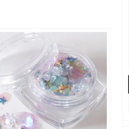
服飾パーツ
ビーズ・パール
袋のレフィル売り場
2024福袋のレフィル売り場
★ミニチュアの世界特集★
訳ありアウトレット
在庫限り・廃盤予定
★
★閉じ込めて楽しむ！かわいいパ
ぐらし立体シールセット★
★レジンでつくるMYすみっコぐら
★