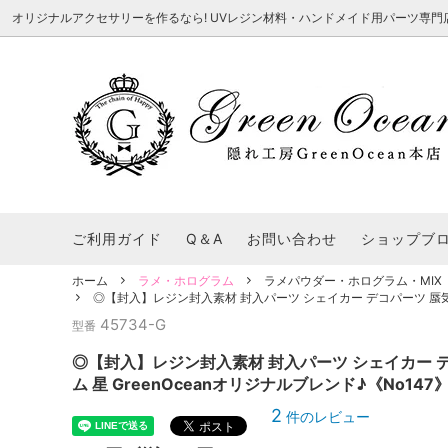
オリジナルアクセサリーを作るなら! UVレジン材料・ハンドメイド用パーツ専門店 隠れ工
★8/3更新 新商品★
■本店で買うとこんないいこと■
★7/24更
Ｑ＆Ａ/シ
2026謎福袋
★7/3更新 新商品★
コンテスト結果発表 - 一覧
★6/24更
福袋 作品例
★6/3更新 新商品★
★5/25更
レジン液・着色剤・オイル
カラリー大辞典
シール帳特
ご利用ガイド
Q＆A
お問い合わせ
ショップブ
★今これが買い！イチオシアイテム★
【UV-LE
パラコードクラフト特集
スクイーズ
★Resin Club（レジンクラブ）★
送料無料商
ホーム
ラメ・ホログラム
ラメパウダー・ホログラム・MIX
着色パウダー
◎【封入】レジン封入素材 封入パーツ シェイカー デコパーツ 蜃気楼 
初心者さんも楽しくハンドメイド♪特集
おすすめデ
ふにゃふにゃ動く、謎の生き物を作ってみ
2026謎
45734-G
型番
た。
表
★スクイーズ特集★
ストーン・ビジュー
★スイーツ
◎【封入】レジン封入素材 封入パーツ シェイカー デ
★猫モールド＆パーツ特集★
＃お急ぎ便
ム 星 GreenOceanオリジナルブレンド♪《No14
キーホルダー基礎パーツ
＃レジン液迷ったらコレ！
＃初心者な
2
件のレビュー
＃文字・数字モールド
＃シェイカ