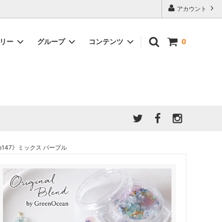
アカウント
ゴリー
グループ
コンテンツ
0
★7/9更新 新商品★
GreenOcean公式の仲間たち
ジンセット
福袋・ガチャ・謎
」結果発
★6/9更新 新商品★
親子でレジン♪クラフト特集
全商品を一気に見る!!
ド
ホイップデコ・粘土
Any giftについて
PADICO
｜保護猫活動
母の日特集
爆盛パック ★お得なまとめ買い特集★
ドライフラワー・押し花
o147》ミックス パープル
★クリスマスプレゼント特集★
03！！！
チョコレートシリーズ 対応一覧
★
ーツ
★ミニ文字モールド特集★
ヘア基礎パーツ
＃プレゼントにおすすめ
ミール皿・デコ土台
＃推し活
＃レジン液をさらさらにしたい