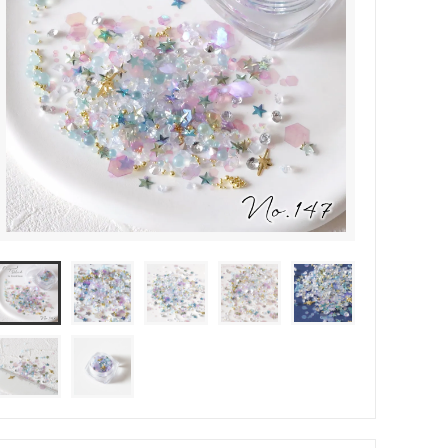
その他・雑貨
2024夏の福袋のレフィル売り場
★プレミアムシールシリーズ★
ラッピング・サービス
ーツ特集★
キャンディバッグの素の説明書
しセット
立体シール