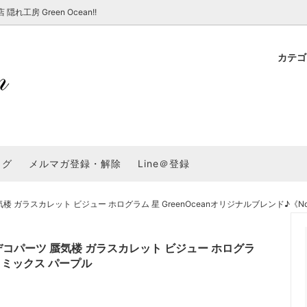
房 Green Ocean!!
カテ
新 新商品★
ョップでのお買い物 注意事項
★7/17更新 新商品★
GreenOcean各店舗の特徴
パラコード
スタートセット・レ
新 新商品★
・注意事項など - 一覧
★6/19更新 新商品★
2025謎福袋「わくわくコンテスト
表
新 新商品★
2026福袋のレフィル売り場
UVライト・道具
シリコン型・モール
集
教えて！レジン液の選び方
ログ
メルマガ登録・解除
Line＠登録
Dレジン液】まさるシリーズ
GreenOceanオリジナルシリーズ♪
クラフト特集
GreenOceanの新たな取り組み
品
★こだわりレジン道具特集★
封入・デコパーツ・シール
ラメ・ホログラム
について
ガラスカレット ビジュー ホログラム 星 GreenOceanオリジナルブレンド♪《N
コ土台
高品質メッキパーツ
福袋「わくわくコンテスト」結果発
＼予告／超改良！まさるの涙 ver.
特集★
基本基礎パーツ
★大きな穴のビーズ＆グッズ特集
アクセサリー基礎パ
コパーツ 蜃気楼 ガラスカレット ビジュー ホログラ
＃ラッピング
7》ミックス パープル
チャーム
空枠・フレーム
に買う？
＃自分でモールドつくりたい
ーモールド用フィルム
＃鉱石ストーンモールド