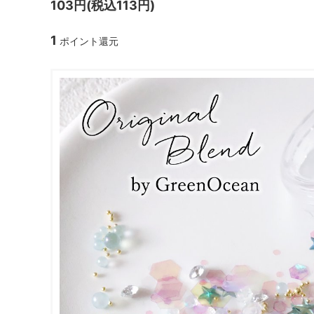
103円(税込113円)
ガラスドーム・ペン・他
＃つくってみたい！
2023福
1
ポイント還元
2025福袋のレフィル売り場
季節の特集
販売用資材・背景紙
★手作りドロップシール特集★
★しろたん
★ゆうパケ送料無料★1000円均一
★すみっコ