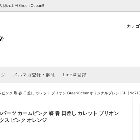
房 Green Ocean!!
カテ
新 新商品★
ョップでのお買い物 注意事項
★7/17更新 新商品★
GreenOcean各店舗の特徴
パラコード
スタートセット・レ
新 新商品★
・注意事項など - 一覧
★6/19更新 新商品★
2025謎福袋「わくわくコンテスト
表
新 新商品★
2026福袋のレフィル売り場
UVライト・道具
シリコン型・モール
集
教えて！レジン液の選び方
ログ
メルマガ登録・解除
Line＠登録
Dレジン液】まさるシリーズ
GreenOceanオリジナルシリーズ♪
クラフト特集
GreenOceanの新たな取り組み
品
★こだわりレジン道具特集★
封入・デコパーツ・シール
ラメ・ホログラム
について
ク 蝶 春 日差し カレット ブリオン GreenOceanオリジナルブレンド♪《No21
コ土台
高品質メッキパーツ
福袋「わくわくコンテスト」結果発
＼予告／超改良！まさるの涙 ver.
特集★
基本基礎パーツ
★大きな穴のビーズ＆グッズ特集
アクセサリー基礎パ
パーツ カームピンク 蝶 春 日差し カレット ブリオン
＃ラッピング
ックス ピンク オレンジ
チャーム
空枠・フレーム
に買う？
＃自分でモールドつくりたい
ーモールド用フィルム
＃鉱石ストーンモールド