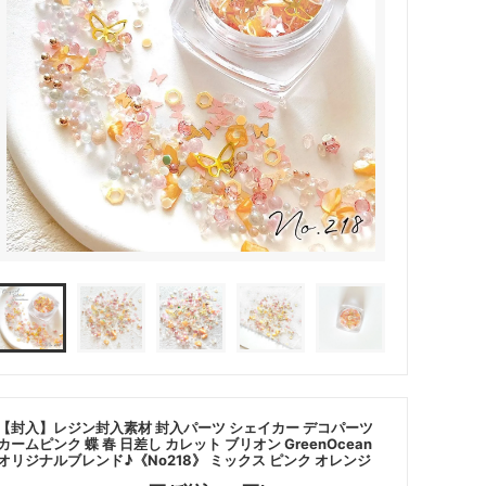
その他・雑貨
2024夏の福袋のレフィル売り場
★プレミアムシールシリーズ★
ラッピング・サービス
ーツ特集★
キャンディバッグの素の説明書
しセット
立体シール
【封入】レジン封入素材 封入パーツ シェイカー デコパーツ
カームピンク 蝶 春 日差し カレット ブリオン GreenOcean
オリジナルブレンド♪《No218》 ミックス ピンク オレンジ