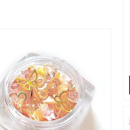
服飾パーツ
ビーズ・パール
袋のレフィル売り場
2024福袋のレフィル売り場
★ミニチュアの世界特集★
訳ありアウトレット
在庫限り・廃盤予定
★
★閉じ込めて楽しむ！かわいいパ
ぐらし立体シールセット★
★レジンでつくるMYすみっコぐら
★