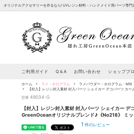
オリジナルアクセサリーを作るなら! UVレジン材料・ハンドメイド用パーツ専門店 隠れ工
★8/3更新 新商品★
■本店で買うとこんないいこと■
★7/24更
Ｑ＆Ａ/シ
2026謎福袋
★7/3更新 新商品★
コンテスト結果発表 - 一覧
★6/24更
福袋 作品例
★6/3更新 新商品★
★5/25更
レジン液・着色剤・オイル
カラリー大辞典
シール帳特
ご利用ガイド
Q＆A
お問い合わせ
ショップブ
★今これが買い！イチオシアイテム★
【UV-LE
パラコードクラフト特集
スクイーズ
★Resin Club（レジンクラブ）★
送料無料商
ホーム
ラメ・ホログラム
ラメパウダー・ホログラム・MIX
着色パウダー
【封入】レジン封入素材 封入パーツ シェイカー デコパーツ カームピン
初心者さんも楽しくハンドメイド♪特集
おすすめデ
ふにゃふにゃ動く、謎の生き物を作ってみ
2026謎
49034-G
型番
た。
表
★スクイーズ特集★
ストーン・ビジュー
★スイーツ
【封入】レジン封入素材 封入パーツ シェイカー デコ
★猫モールド＆パーツ特集★
＃お急ぎ便
GreenOceanオリジナルブレンド♪《No218》 ミ
キーホルダー基礎パーツ
＃レジン液迷ったらコレ！
＃初心者な
1
件のレビュー
＃文字・数字モールド
＃シェイカ