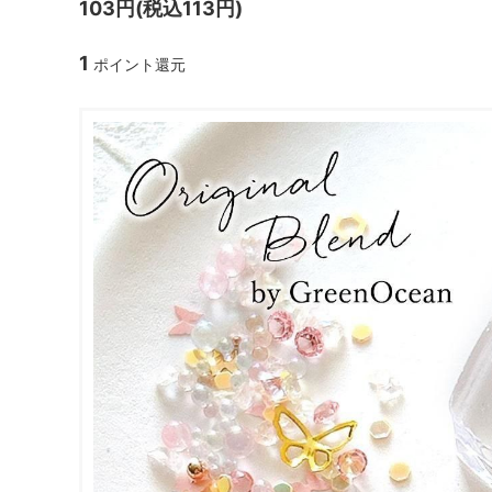
103円(税込113円)
ガラスドーム・ペン・他
＃つくってみたい！
2023福
1
ポイント還元
2025福袋のレフィル売り場
季節の特集
販売用資材・背景紙
★手作りドロップシール特集★
★しろたん
★ゆうパケ送料無料★1000円均一
★すみっコ