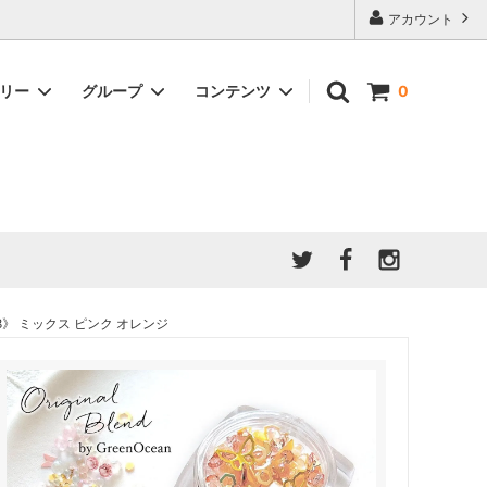
アカウント
ゴリー
グループ
コンテンツ
0
★7/9更新 新商品★
GreenOcean公式の仲間たち
ジンセット
福袋・ガチャ・謎
」結果発
★6/9更新 新商品★
親子でレジン♪クラフト特集
全商品を一気に見る!!
ド
ホイップデコ・粘土
Any giftについて
PADICO
｜保護猫活動
母の日特集
爆盛パック ★お得なまとめ買い特集★
ドライフラワー・押し花
8》 ミックス ピンク オレンジ
★クリスマスプレゼント特集★
03！！！
チョコレートシリーズ 対応一覧
★
ーツ
★ミニ文字モールド特集★
ヘア基礎パーツ
＃プレゼントにおすすめ
ミール皿・デコ土台
＃推し活
＃レジン液をさらさらにしたい