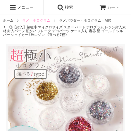
レジン液
まさるの涙
レジンセット
ドロップシール
メニュー
検索
カート
シリコンモールド
盛り専レジン
ホーム
ラメ・ホログラム
ラメパウダー・ホログラム・MIX
◎【封入】超極小 マイクロサイズ スター ハート ホログラム レジン封入素
材 封入パーツ 細かい フレーク デコパーツ ケース入り 容器 星 ゴールド シル
バー シェイカー UVレジン 《選べる7種》