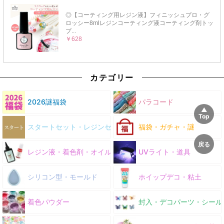
カテゴリー
2026謎福袋
パラコード
スタートセット・レジンセット
福袋・ガチャ・謎
レジン液・着色剤・オイル
UVライト・道具
シリコン型・モールド
ホイップデコ・粘土
着色パウダー
封入・デコパーツ・シール