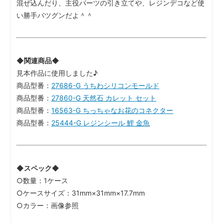
混ぜ込んだり、主役パーツの引き立てや、レジンデコなど使
い勝手バツグンだよ＾＾
◆関連商品◆
見本作品に使用しました♪
商品型番：
27686-G うちわシリコンモールド
商品型番：
27860-G 天然石 カレット セット
商品型番：
16563-G ちっちゃなお花のコネクター
商品型番：
25444-G レジンシール 鯉 金魚
◆スペック◆
○数量：1ケース
○ケースサイズ：31mm×31mm×17.7mm
○カラー：画像参照