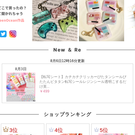
ン LED クラフト 《選
カー UVレジン 《選べ
GreenOceanオリジナ
べる6種》
る2種》
ル♪
New ＆ Re
ショップランキング