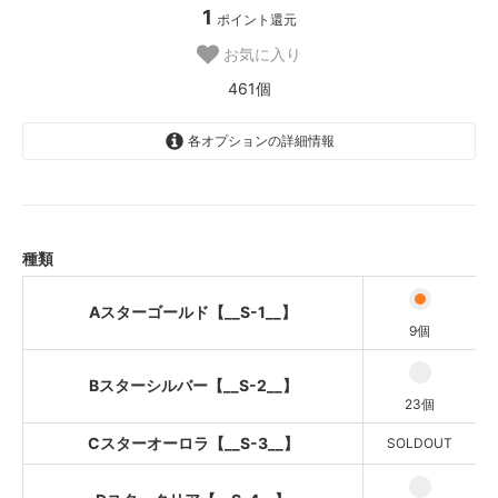
1
ポイント還元
お気に入り
461個
各オプションの詳細情報
Aスターゴールド【__S-1__】
Bスターシルバー【__S-2__】
Cスターオーロラ【__S-3__】
種類
SOLD OUT
Dスタークリア【__S-4__】
Aスターゴールド【__S-1__】
9個
Eハートピンク【__S-5__】
Bスターシルバー【__S-2__】
Fハートギャラクシー【__S-6__】
23個
Gハートオーロラ【__S-7__】
Cスターオーロラ【__S-3__】
SOLDOUT