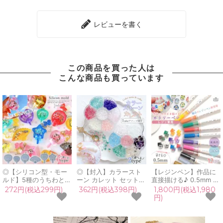
レビューを書く
この商品を買った人は
こんな商品も買っています
◎【シリコン型・モー
◎【封入】カラースト
【レジンペン】作品に
ルド】5種のうちわと扇
ーン カレット セット
直接描ける♪ 0.5mm カ
のカシャカシャ シリコ
レジン封入素材 封入パ
ラリーペン ベーシック
272円(税込299円)
362円(税込398円)
1,800円(税込1,980
ンモールド レジン型 シ
ーツ 宝石 クラッシュ
カラー 12色 セット 耐
円)
ェイカーモールド 推し
ガラス 硝子 フレーク
水性 高発色 極細 細字
活 和風 団扇 ハート 星
かけら 粒 欠片 小粒 パ
レジン用 親子で プレゼ
キーホルダー UVレジ
ーツ ケース入り シェイ
ント UVレジン